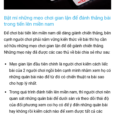
Bật mí những mẹo chơi gian lận để đánh thắng bài
trong tiến lên miền nam
Để chơi bài tiến lên miền nam dễ dàng giành chiến thắng, bên
cạnh người chơi phải nắm vững kiến thức về bài thì họ cần
sở hữu những mẹo chơi gian lận để dễ giành chiến thắng.
Những mẹo này đã được các cao thủ về bài chia sẻ như sau:
Mẹo gian lận đầu tiên chính là người chơi kiếm cách liếc
bài của 2 người chơi ngồi bên cạnh mình nhằm xem họ có
những quân bài nào để từ đó có chiến thuật ra bài sao
cho hợp lý nhất.
Trong quá trình đánh tiến lên miền nam, thì người chơi nên
quan sát những quân bài để dưới sàn và theo dõi thái độ
của đối phương xem coi họ có để ý đến những quân bài
hay không rồi kiếm cách nào để xem được tất cả các