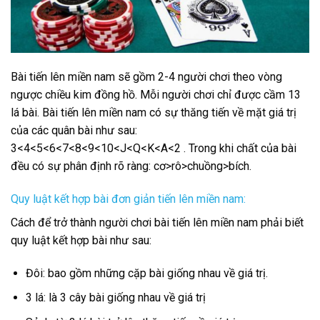
Bài tiến lên miền nam sẽ gồm 2-4 người chơi theo vòng
ngược chiều kim đồng hồ. Mỗi người chơi chỉ được cầm 13
lá bài. Bài tiến lên miền nam có sự thăng tiến về mặt giá trị
của các quân bài như sau:
3<4<5<6<7<8<9<10<J<Q<K<A<2 . Trong khi chất của bài
đều có sự phân định rõ ràng: cơ>rô>chuồng>bích.
Quy luật kết hợp bài đơn giản tiến lên miền nam:
Cách để trở thành người chơi bài tiến lên miền nam phải biết
quy luật kết hợp bài như sau:
Đôi: bao gồm những cặp bài giống nhau về giá trị.
3 lá: là 3 cây bài giống nhau về giá trị