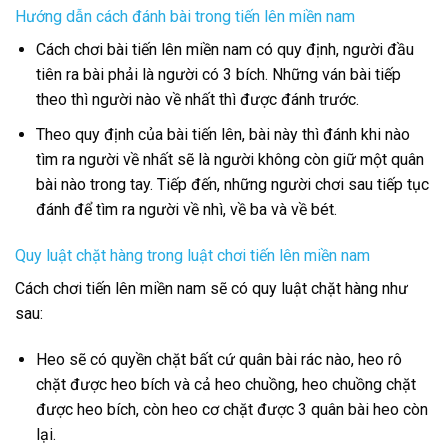
Hướng dẫn cách đánh bài trong tiến lên miền nam
Cách chơi bài tiến lên miền nam có quy định, người đầu
tiên ra bài phải là người có 3 bích. Những ván bài tiếp
theo thì người nào về nhất thì được đánh trước.
Theo quy định của bài tiến lên, bài này thì đánh khi nào
tìm ra người về nhất sẽ là người không còn giữ một quân
bài nào trong tay. Tiếp đến, những người chơi sau tiếp tục
đánh để tìm ra người về nhì, về ba và về bét.
Quy luật chặt hàng trong luật chơi tiến lên miền nam
Cách chơi tiến lên miền nam sẽ có quy luật chặt hàng như
sau:
Heo sẽ có quyền chặt bất cứ quân bài rác nào, heo rô
chặt được heo bích và cả heo chuồng, heo chuồng chặt
được heo bích, còn heo cơ chặt được 3 quân bài heo còn
lại.