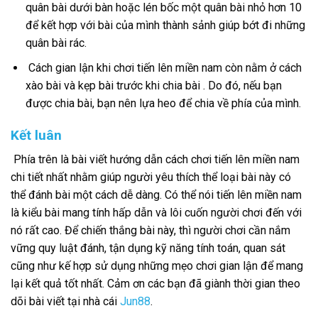
quân bài dưới bàn hoặc lén bốc một quân bài nhỏ hơn 10
để kết hợp với bài của mình thành sảnh giúp bớt đi những
quân bài rác.
Cách gian lận khi chơi tiến lên miền nam còn nằm ở cách
xào bài và kẹp bài trước khi chia bài . Do đó, nếu bạn
được chia bài, bạn nên lựa heo để chia về phía của mình.
Kết luân
Phía trên là bài viết hướng dẫn cách chơi tiến lên miền nam
chi tiết nhất nhằm giúp người yêu thích thể loại bài này có
thể đánh bài một cách dễ dàng. Có thể nói tiến lên miền nam
là kiểu bài mang tính hấp dẫn và lôi cuốn người chơi đến với
nó rất cao. Để chiến thắng bài này, thì người chơi cần nắm
vững quy luật đánh, tận dụng kỹ năng tính toán, quan sát
cũng như kế hợp sử dụng những mẹo chơi gian lận để mang
lại kết quả tốt nhất. Cảm ơn các bạn đã giành thời gian theo
dõi bài viết tại nhà cái
Jun88
.