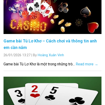
Game bài Tú Lơ Khơ – Cách chơi và thông tin anh
em cần nắm
26/01/2026 13:27
|
By
Hoàng Xuân Vinh
Game bài Tú Lơ Khơ là một trong những trò...
Read more →