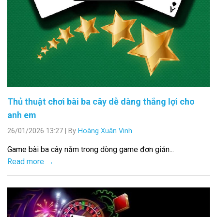
Thủ thuật chơi bài ba cây dễ dàng thắng lợi cho
anh em
26/01/2026 13:27
|
By
Hoàng Xuân Vinh
Game bài ba cây nằm trong dòng game đơn giản...
Read more →