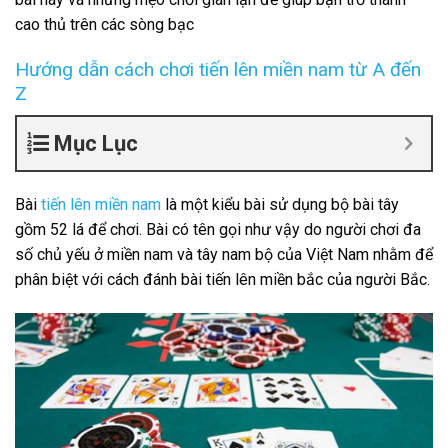
cao thủ trên các sòng bạc
Hướng dẫn cách chơi tiến lên miền nam từ A đến
Z
Mục Lục
Bài
tiến lên miền nam
là một kiểu bài sử dụng bộ bài tây
gồm 52 lá để chơi. Bài có tên gọi như vậy do người chơi đa
số chủ yếu ở miền nam và tây nam bộ của Việt Nam nhằm để
phân biệt với cách đánh bài tiến lên miền bắc của người Bắc.