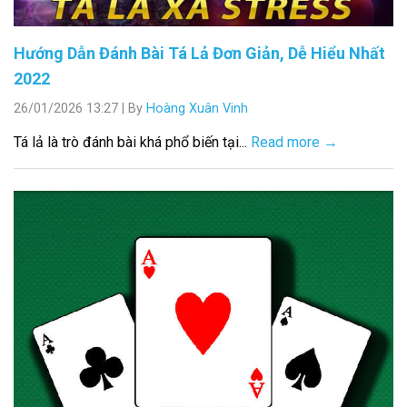
Hướng Dẫn Đánh Bài Tá Lả Đơn Giản, Dễ Hiểu Nhất
2022
26/01/2026 13:27
|
By
Hoàng Xuân Vinh
Tá lả là trò đánh bài khá phổ biến tại...
Read more →