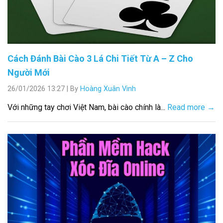
Cách Đánh Bài Cào 3 Lá Chi Tiết Từ A – Z Cho
Người Mới
26/01/2026 13:27
|
By
Hoàng Xuân Vinh
Với những tay chơi Việt Nam, bài cào chính là...
Read more →