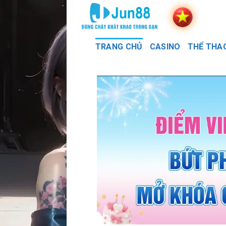
Bỏ
qua
nội
dung
TRANG CHỦ
CASINO
THỂ THA