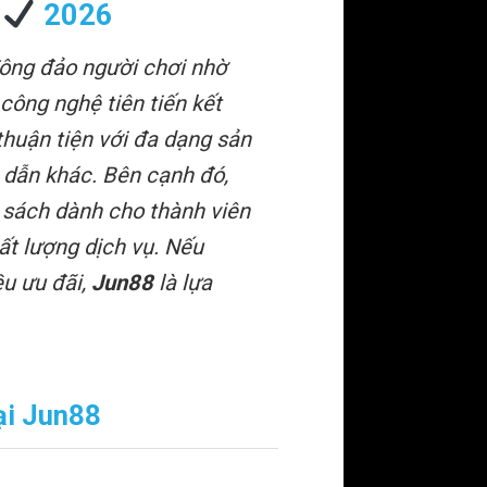
m
2026
đông đảo người chơi nhờ
công nghệ tiên tiến kết
huận tiện với đa dạng sản
p dẫn khác. Bên cạnh đó,
h sách dành cho thành viên
t lượng dịch vụ. Nếu
ều ưu đãi,
Jun88
là lựa
ại Jun88