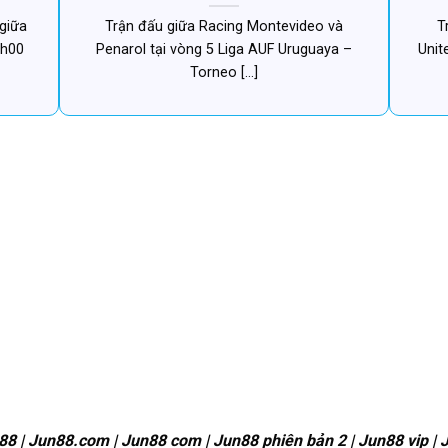
giữa
Trận đấu giữa Racing Montevideo và
T
5h00
Penarol tại vòng 5 Liga AUF Uruguaya –
Unit
Torneo [...]
8 | Jun88.com | Jun88 com | Jun88 phiên bản 2 | Jun88 vip | J