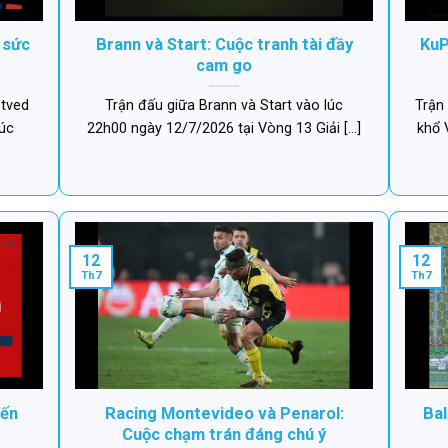
 sức
Brann và Start: Cuộc tranh tài đầy
KuP
cam go
stved
Trận đấu giữa Brann và Start vào lúc
Trận
lúc
22h00 ngày 12/7/2026 tại Vòng 13 Giải [...]
khổ 
12
12
Th7
Th7
iến
Racing Montevideo và Penarol:
Bal
Cuộc chạm trán đáng chú ý