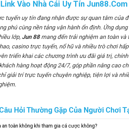
Link Vào Nhà Cái Uy Tín Jun88.Co
trực tuyến uy tín đang nhận được sự quan tâm của 
hong phú cùng nền tảng vận hành ổn định. Ứng dụng 
hiều lớp,
Jun 88
mang đến trải nghiệm an toàn và t
ao, casino trực tuyến, nổ hũ và nhiều trò chơi hấ
n triển khai các chương trình ưu đãi giá trị, chín
khách hàng hoạt động 24/7, góp phần nâng cao chấ
ỉ giải trí trực tuyến chuyên nghiệp, tiện lợi và nhi
ghiệm.
Câu Hỏi Thường Gặp Của Người Chơi T
và an toàn không khi tham gia cá cược không?