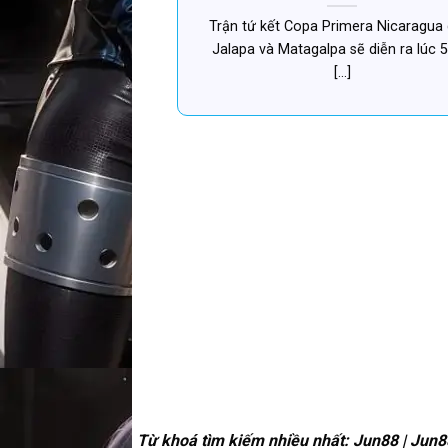
Trận tứ kết Copa Primera Nicaragua 
Jalapa và Matagalpa sẽ diễn ra lúc 
[...]
Từ khoá tìm kiếm nhiều nhất: Jun88 | Jun88