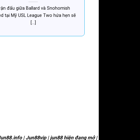
rận đấu giữa Ballard và Snohomish
ed tại Mỹ USL League Two hứa hẹn sẽ
[...]
un88.info | Jun88vip | jun88 hiện đang mở |