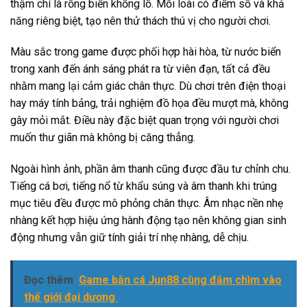
thậm chí là rồng biển khổng lồ. Mỗi loài có điểm số và khả
năng riêng biệt, tạo nên thử thách thú vị cho người chơi.
Màu sắc trong game được phối hợp hài hòa, từ nước biển
trong xanh đến ánh sáng phát ra từ viên đạn, tất cả đều
nhằm mang lại cảm giác chân thực. Dù chơi trên điện thoại
hay máy tính bảng, trải nghiệm đồ họa đều mượt mà, không
gây mỏi mắt. Điều này đặc biệt quan trọng với người chơi
muốn thư giãn mà không bị căng thẳng.
Ngoài hình ảnh, phần âm thanh cũng được đầu tư chỉnh chu.
Tiếng cá bơi, tiếng nổ từ khẩu súng và âm thanh khi trúng
mục tiêu đều được mô phỏng chân thực. Âm nhạc nền nhẹ
nhàng kết hợp hiệu ứng hành động tạo nên không gian sinh
động nhưng vẫn giữ tính giải trí nhẹ nhàng, dễ chịu.
Đọc thêm
Game bắn cá Jun88 cùng đắm chìm vào
thế giới đại dương