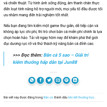
và chiến thuật. Từ hình ảnh sống động, âm thanh chân thực
đến loạt tính năng hỗ trợ người mới, mọi yếu tố đều được tối
ưu nhằm mang đến trải nghiệm tốt nhất.
Nếu bạn đang tìm kiếm một game thư giãn, dễ tiếp cận và
không áp lực chi phí, thì trò chơi bắn cá miễn phí chính là lựa
chọn hoàn hảo. Tải về ngay hôm nay để khám phá thế giới
đại dương rực rỡ và thử thách kỹ năng bắn cá đỉnh cao.
>>> Đọc thêm:
Bắn cá 5 sao – Giải trí
kiếm thưởng hấp dẫn tại Jun88
Bài viết này được đăng trong
Bắn cá
. Đánh dấu
liên kết thường trực
.