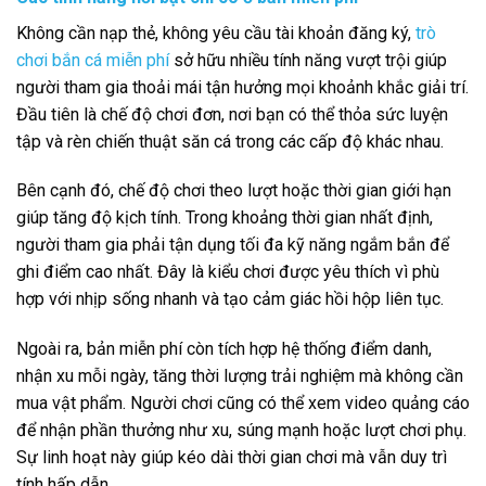
Không cần nạp thẻ, không yêu cầu tài khoản đăng ký,
trò
chơi bắn cá miễn phí
sở hữu nhiều tính năng vượt trội giúp
người tham gia thoải mái tận hưởng mọi khoảnh khắc giải trí.
Đầu tiên là chế độ chơi đơn, nơi bạn có thể thỏa sức luyện
tập và rèn chiến thuật săn cá trong các cấp độ khác nhau.
Bên cạnh đó, chế độ chơi theo lượt hoặc thời gian giới hạn
giúp tăng độ kịch tính. Trong khoảng thời gian nhất định,
người tham gia phải tận dụng tối đa kỹ năng ngắm bắn để
ghi điểm cao nhất. Đây là kiểu chơi được yêu thích vì phù
hợp với nhịp sống nhanh và tạo cảm giác hồi hộp liên tục.
Ngoài ra, bản miễn phí còn tích hợp hệ thống điểm danh,
nhận xu mỗi ngày, tăng thời lượng trải nghiệm mà không cần
mua vật phẩm. Người chơi cũng có thể xem video quảng cáo
để nhận phần thưởng như xu, súng mạnh hoặc lượt chơi phụ.
Sự linh hoạt này giúp kéo dài thời gian chơi mà vẫn duy trì
tính hấp dẫn.