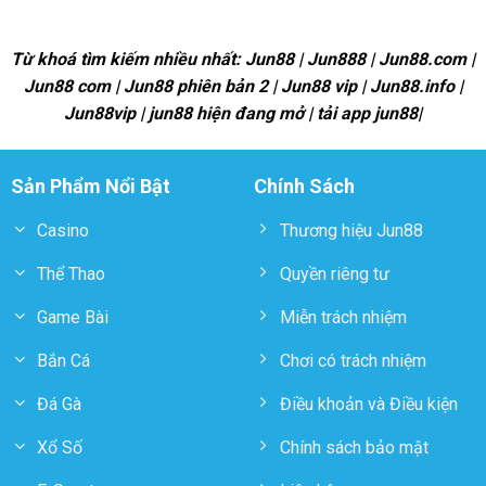
Từ khoá tìm kiếm nhiều nhất: Jun88 | Jun888 | Jun88.com |
Jun88 com | Jun88 phiên bản 2 | Jun88 vip | Jun88.info |
Jun88vip | jun88 hiện đang mở | tải app jun88|
Sản Phẩm Nổi Bật
Chính Sách
Casino
Thương hiệu Jun88
Thể Thao
Quyền riêng tư
Game Bài
Miễn trách nhiệm
Bắn Cá
Chơi có trách nhiệm
Đá Gà
Điều khoản và Điều kiện
Xổ Số
Chính sách bảo mật