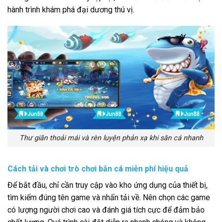
hành trình khám phá đại dương thú vị.
Thư giãn thoải mái và rèn luyện phản xạ khi săn cá nhanh
Cách tải và chơi trò chơi bắn cá miễn phí hiệu quả
Để bắt đầu, chỉ cần truy cập vào kho ứng dụng của thiết bị,
tìm kiếm đúng tên game và nhấn tải về. Nên chọn các game
có lượng người chơi cao và đánh giá tích cực để đảm bảo