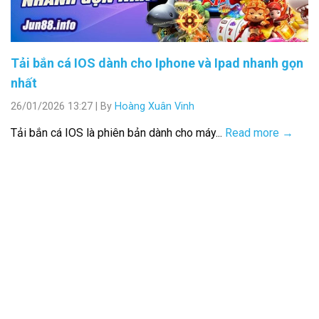
Tải bắn cá IOS dành cho Iphone và Ipad nhanh gọn
nhất
26/01/2026 13:27
|
By
Hoàng Xuân Vinh
Tải bắn cá IOS là phiên bản dành cho máy...
Read more →