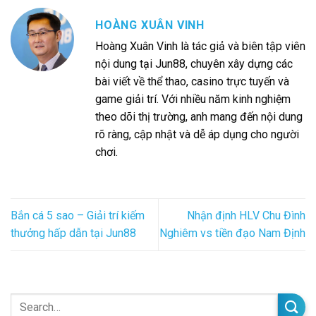
HOÀNG XUÂN VINH
Hoàng Xuân Vinh là tác giả và biên tập viên
nội dung tại Jun88, chuyên xây dựng các
bài viết về thể thao, casino trực tuyến và
game giải trí. Với nhiều năm kinh nghiệm
theo dõi thị trường, anh mang đến nội dung
rõ ràng, cập nhật và dễ áp dụng cho người
chơi.
Bắn cá 5 sao – Giải trí kiếm
Nhận định HLV Chu Đình
thưởng hấp dẫn tại Jun88
Nghiêm vs tiền đạo Nam Định