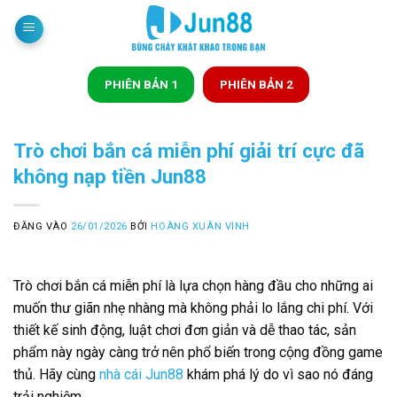
Bỏ
qua
nội
dung
PHIÊN BẢN 1
PHIÊN BẢN 2
Trò chơi bắn cá miễn phí giải trí cực đã
không nạp tiền Jun88
ĐĂNG VÀO
26/01/2026
BỞI
HOÀNG XUÂN VINH
Trò chơi bắn cá miễn phí là lựa chọn hàng đầu cho những ai
muốn thư giãn nhẹ nhàng mà không phải lo lắng chi phí. Với
thiết kế sinh động, luật chơi đơn giản và dễ thao tác, sản
phẩm này ngày càng trở nên phổ biến trong cộng đồng game
thủ. Hãy cùng
nhà cái Jun88
khám phá lý do vì sao nó đáng
trải nghiệm.