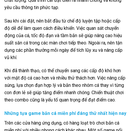
chất lượng. Quá trình cài đặt diễn ra nhanh chóng và không
yêu cầu thông tin phức tạp.
Sau khi cài đặt, nên bắt đầu từ chế độ luyện tập hoặc cấp
độ dễ để làm quen cách điều khiển. Việc quan sát chuyển
động của cá, tốc độ đạn và tầm bắn sẽ giúp nâng cao hiệu
suất săn cá trong các màn chơi tiếp theo. Ngoài ra, nên tận
dụng các phần thưởng mỗi ngày để tích lũy xu và nâng cấp
vũ khí.
Khi đã thành thạo, có thể chuyển sang các cấp độ khó hơn
với mật độ cá cao hơn và nhiều thử thách hơn. Việc nâng cấp
súng, lựa chọn đạn hợp lý và bắn theo nhóm cá thay vì từng
con đơn lẻ sẽ giúp tăng điểm nhanh chóng. Chiến thuật chơi
theo combo cũng là yếu tố quan trọng để đạt điểm cao.
Những tựa game bắn cá miễn phí đáng thử nhất hiện nay
Trên các cửa hàng ứng dụng, có hàng loạt trò chơi bắn cá
miễn phí với nhiều phong cách khác nhau. Một số game nổi