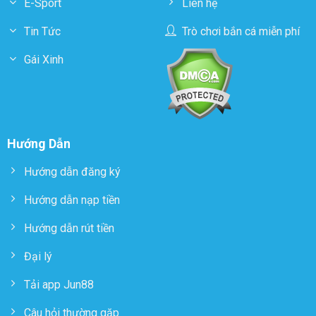
E-Sport
Liên hệ
Tin Tức
Trò chơi bắn cá miễn phí
Gái Xinh
Hướng Dẫn
Hướng dẫn đăng ký
Hướng dẫn nạp tiền
Hướng dẫn rút tiền
Đại lý
Tải app Jun88
Câu hỏi thường gặp