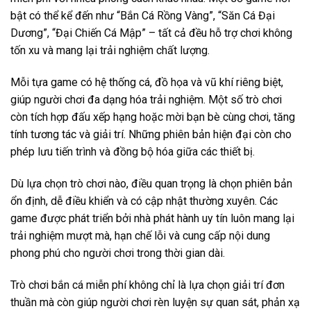
bật có thể kể đến như “Bắn Cá Rồng Vàng”, “Săn Cá Đại
Dương”, “Đại Chiến Cá Mập” – tất cả đều hỗ trợ chơi không
tốn xu và mang lại trải nghiệm chất lượng.
Mỗi tựa game có hệ thống cá, đồ họa và vũ khí riêng biệt,
giúp người chơi đa dạng hóa trải nghiệm. Một số trò chơi
còn tích hợp đấu xếp hạng hoặc mời bạn bè cùng chơi, tăng
tính tương tác và giải trí. Những phiên bản hiện đại còn cho
phép lưu tiến trình và đồng bộ hóa giữa các thiết bị.
Dù lựa chọn trò chơi nào, điều quan trọng là chọn phiên bản
ổn định, dễ điều khiển và có cập nhật thường xuyên. Các
game được phát triển bởi nhà phát hành uy tín luôn mang lại
trải nghiệm mượt mà, hạn chế lỗi và cung cấp nội dung
phong phú cho người chơi trong thời gian dài.
Trò chơi bắn cá miễn phí không chỉ là lựa chọn giải trí đơn
thuần mà còn giúp người chơi rèn luyện sự quan sát, phản xạ