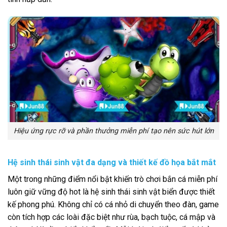
Hiệu ứng rực rỡ và phần thưởng miễn phí tạo nên sức hút lớn
Hệ sinh thái sinh vật đa dạng và thiết kế đồ họa bắt mắt
Một trong những điểm nổi bật khiến trò chơi bắn cá miễn phí
luôn giữ vững độ hot là hệ sinh thái sinh vật biển được thiết
kế phong phú. Không chỉ có cá nhỏ di chuyển theo đàn, game
còn tích hợp các loài đặc biệt như rùa, bạch tuộc, cá mập và