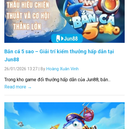
Bắn cá 5 sao – Giải trí kiếm thưởng hấp dẫn tại
Jun88
26/01/2026 13:27
|
By
Hoàng Xuân Vinh
Trong kho game đổi thưởng hấp dẫn của Jun88, bắn...
Read more →