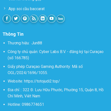
App soi cầu baccarat
Thông Tin
Thương hiệu:
Jun88
Công ty chủ quản: Cyber Labs B.V. - đăng ký tại Curaçao
(số 166785)
Giấy phép Curaçao Gaming Authority: Mã số
OGL/2024/1696/1055.
Website:
https://totojudi2.top/
Địa chỉ ::
322 Đ. Lưu Hữu Phước, Phường 15, Quận 8, Hồ
Chí Minh, Viêt Nam
Hotline: 0986774651