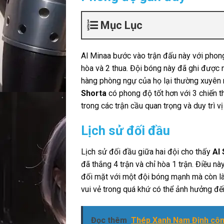
Mục Lục
Al Minaa bước vào trận đấu này với phong 
hòa và 2 thua. Đội bóng này đã ghi được n
hàng phòng ngự của họ lại thường xuyên m
Shorta
có phong độ tốt hơn với 3 chiến th
trong các trận cầu quan trọng và duy trì vị
Lịch sử đối đầu
Lịch sử đối đầu giữa hai đội cho thấy
Al
đã thắng 4 trận và chỉ hòa 1 trận. Điều nà
đối mặt với một đội bóng mạnh mà còn là 
vui vẻ trong quá khứ có thể ảnh hưởng đến
Đọc thêm
Thép Xanh Nam Định công