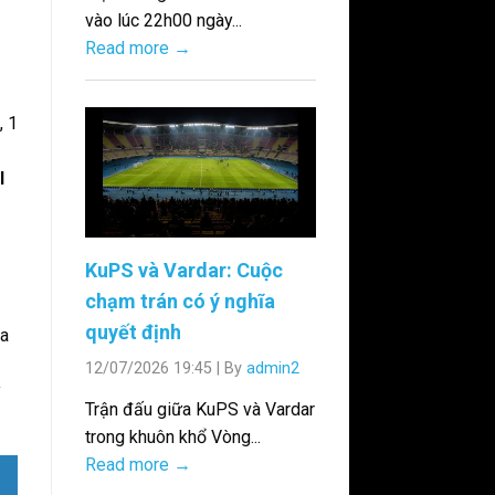
vào lúc 22h00 ngày...
Read more →
, 1
l
KuPS và Vardar: Cuộc
chạm trán có ý nghĩa
quyết định
ta
12/07/2026 19:45
|
By
admin2
y
Trận đấu giữa KuPS và Vardar
trong khuôn khổ Vòng...
Read more →