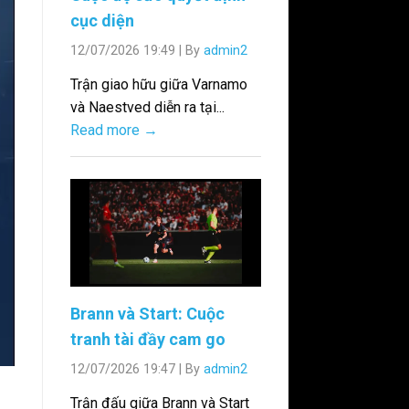
cục diện
12/07/2026 19:49
|
By
admin2
Trận giao hữu giữa Varnamo
và Naestved diễn ra tại...
Read more →
Brann và Start: Cuộc
tranh tài đầy cam go
12/07/2026 19:47
|
By
admin2
Trận đấu giữa Brann và Start