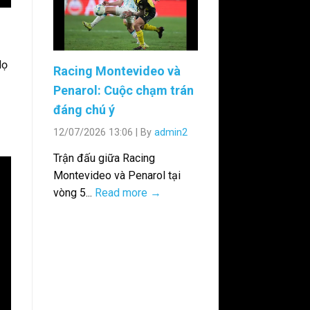
Họ
Racing Montevideo và
Penarol: Cuộc chạm trán
đáng chú ý
12/07/2026 13:06
|
By
admin2
Trận đấu giữa Racing
Montevideo và Penarol tại
vòng 5...
Read more →