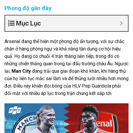
Phong độ gần đây
Mục Lục
Arsenal đang thể hiện một phong độ ấn tượng, với sự chắc
chắn ở hàng phòng ngự và khả năng tận dụng cơ hội hiệu
quả. Họ đang có chuỗi 4 trận thắng liên tiếp, trong đó có
những chiến thắng quan trọng tại đấu trường châu Âu. Ngược
lại,
Man City
đang trải qua giai đoạn khó khăn, khi hàng thủ
của họ liên tục mắc sai lầm và để thủng lưới nhiều hơn mong
đợi. Điều này khiến đội bóng của HLV Pep Guardiola phải
đối mặt với nhiều áp lực trong trận chung kết sắp tới.