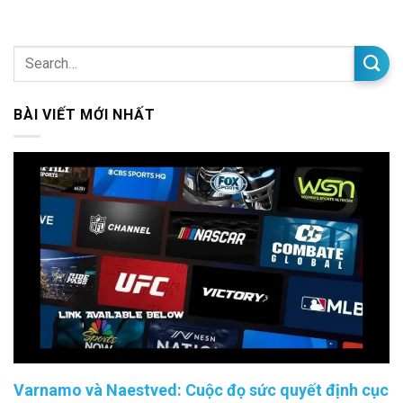
BÀI VIẾT MỚI NHẤT
Varnamo và Naestved: Cuộc đọ sức quyết định cục