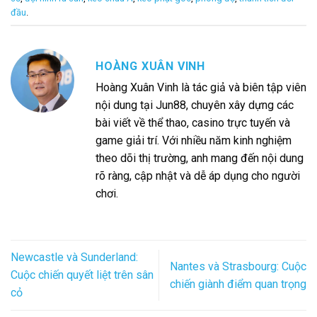
đầu
.
HOÀNG XUÂN VINH
Hoàng Xuân Vinh là tác giả và biên tập viên
nội dung tại Jun88, chuyên xây dựng các
bài viết về thể thao, casino trực tuyến và
game giải trí. Với nhiều năm kinh nghiệm
theo dõi thị trường, anh mang đến nội dung
rõ ràng, cập nhật và dễ áp dụng cho người
chơi.
Newcastle và Sunderland:
Nantes và Strasbourg: Cuộc
Cuộc chiến quyết liệt trên sân
chiến giành điểm quan trọng
cỏ