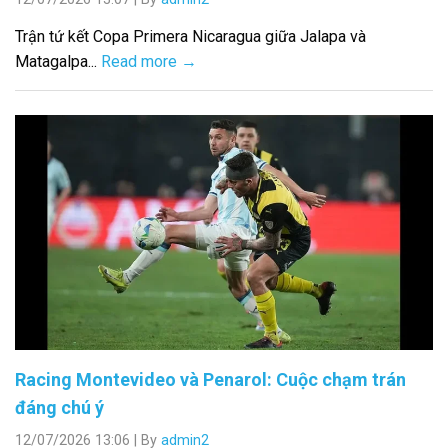
Trận tứ kết Copa Primera Nicaragua giữa Jalapa và
Matagalpa...
Read more →
Racing Montevideo và Penarol: Cuộc chạm trán
đáng chú ý
12/07/2026 13:06
|
By
admin2