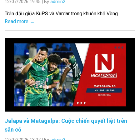
12/07/2026 19:45
|
By
admin2
Trận đấu giữa KuPS và Vardar trong khuôn khổ Vòng...
Read more →
Jalapa và Matagalpa: Cuộc chiến quyết liệt trên
sân cỏ
12/07/2026 13:07
|
By
admin2