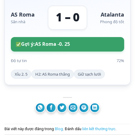
1 – 0
AS Roma
Atalanta
Sân nhà
Phong độ tốt
Gợi ý:
AS Roma -0. 25
Độ tự tin
72%
Xỉu 2. 5
H2: AS Roma thắng
Giữ sạch lưới
Bài viết này được đăng trong
Blog
. Đánh dấu
liên kết thường trực
.