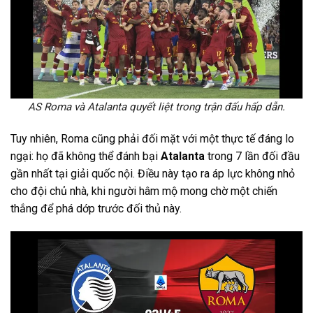
AS Roma và Atalanta quyết liệt trong trận đấu hấp dẫn.
Tuy nhiên, Roma cũng phải đối mặt với một thực tế đáng lo
ngại: họ đã không thể đánh bại
Atalanta
trong 7 lần đối đầu
gần nhất tại giải quốc nội. Điều này tạo ra áp lực không nhỏ
cho đội chủ nhà, khi người hâm mộ mong chờ một chiến
thắng để phá dớp trước đối thủ này.