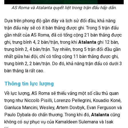
AS Roma và Atalanta quyết liệt trong trận đấu hấp dẫn.
Dựa trên phong độ gần đây và lịch sử đối đầu, khả năng
trận đấu này sẽ có ít bàn thắng được ghi. Trong 5 trận đấu
gần nhất của AS Roma, đã có tổng cộng 21 bàn thắng được
ghi, trung bình 4, 2 bàn/trận, trong khi
Atalanta
ghi 12 bàn,
trung bình 2, 4 bàn/trận. Tuy nhiên, trong 5 trận đối đầu gần
nhất giữa hai đội, chỉ có tổng cộng 11 bàn thắng được ghi,
trung bình 2, 2 bàn/trận. Do đó, khả năng trận đấu có dưới 3
bàn thắng là rất cao.
Thông tin lực lượng
Về lực lượng, AS Roma sẽ thiếu vắng một số cầu thủ quan
trọng như Niccolò Pisilli, Lorenzo Pellegrini, Kouadio Koné,
Gianluca Mancini, Wesley, Artem Dovbyk, Evan Ferguson và
Paulo Dybala do chấn thương. Trong khi đó,
Atalanta
cũng
không có sự phục vụ của Kamaldeen Sulemana và Isak