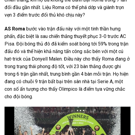
đối đầu gần nhất. Liệu Roma có thể phá dớp và giành trọn
vẹn 3 điểm trước đối thủ khó chịu này?
AS Roma
bước vào trận đấu này với một tinh thần hưng
phấn, đặc biệt là sau chiến thắng thuyết phục 3-0 trước AC
Pisa. Đội bóng thủ đô đã kiểm soát bóng tới 59% trong trận
đấu đó và thể hiện khả năng tấn công sắc bén với một cú
hat-trick của Donyell Malen. Điều này cho thấy Roma đang ở
trong trạng thái phong độ tốt, với 23 bàn thắng được ghi
trong 6 trận gần nhất, trung bình gần 4 bàn mỗi trận. Họ hiện
đang có chuỗi 9 trận bất bại trên sân nhà tại Serie A, một
con số ấn tượng cho thấy Olimpico là điểm tựa vững chắc
cho đội bóng.