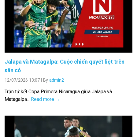
Jalapa và Matagalpa: Cuộc chiến quyết liệt trên
sân cỏ
12/07/2026 13:07
|
By
admin2
Trận tứ kết Copa Primera Nicaragua giữa Jalapa và
Matagalpa...
Read more →