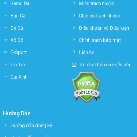
Game Bài
Miễn trách nhiệm
Bắn Cá
Chơi có trách nhiệm
Đá Gà
Điều khoản và Điều kiện
Xổ Số
Chính sách bảo mật
E-Sport
Liên hệ
Tin Tức
Trò chơi bắn cá miễn phí
Gái Xinh
Hướng Dẫn
Hướng dẫn đăng ký