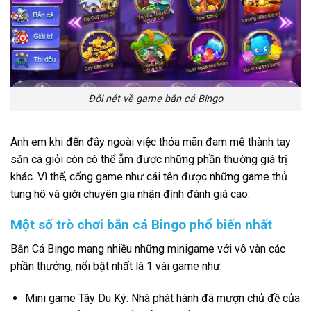
Đôi nét về game bắn cá Bingo
Anh em khi đến đây ngoài việc thỏa mãn đam mê thành tay
săn cá giỏi còn có thể ẵm được những phần thường giá trị
khác. Vì thế, cổng game như cái tên được những game thủ
tung hô và giới chuyên gia nhận định đánh giá cao.
Một số trò chơi bắn cá Bingo phổ biến nhất
Bắn Cá Bingo mang nhiều những minigame với vô vàn các
phần thưởng, nổi bật nhất là 1 vài game như:
Mini game Tây Du Ký: Nhà phát hành đã mượn chủ đề của