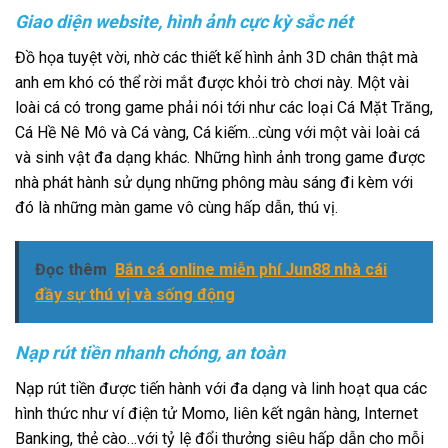
Giao diện website, hình ảnh cực kỳ sắc nét
Đồ họa tuyệt vời, nhờ các thiết kế hình ảnh 3D chân thật mà
anh em khó có thể rời mắt được khỏi trò chơi này. Một vài
loài cá có trong game phải nói tới như các loại Cá Mặt Trăng,
Cá Hề Nê Mô và Cá vàng, Cá kiếm…cùng với một vài loài cá
và sinh vật đa dạng khác. Những hình ảnh trong game được
nhà phát hành sử dụng những phông màu sáng đi kèm với
đó là những màn game vô cùng hấp dẫn, thú vị.
Đọc thêm
Bắn cá online miễn phí Jun88 nhà cái
đầy sự thú vị và sống động
Nạp rút tiền nhanh chóng, an toàn
Nạp rút tiền được tiến hành với đa dạng và linh hoạt qua các
hình thức như ví điện tử Momo, liên kết ngân hàng, Internet
Banking, thẻ cào…với tỷ lệ đổi thưởng siêu hấp dẫn cho mỗi