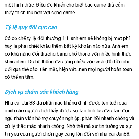
một hình thức. Điều đó khiến cho biết bao game thủ cảm
thấy thích thú hơn với cổng game.
Tỷ lệ quy đổi cực cao
Có cơ chế tỷ lệ đổi thưởng 1:1, anh em sẽ không bị mất phí
hay là phải chiết khấu thêm bất kỳ khoản nào nữa. Anh em
có khả năng đổi thưởng bằng phổ thông với nhiều hình thức
khác nhau. Do hệ thống đáp ứng nhiều với cách đổi tiền như
đổi qua thẻ cào, tiền mặt, hiện vật…nên mọi người hoàn toàn
có thể an tâm.
Dịch vụ chăm sóc khách hàng
Nhà cái Jun88 đã phần nào khẳng định được tên tuổi của
mình cho người chơi thấy được sự tận tình lúc đào tạo đội
ngũ nhân viên hỗ trợ chuyên nghiệp, phản hồi nhanh chóng và
xử lý thắc mắc nhanh chóng. Nhờ thế mà sự tin tưởng và sự
tin yêu của người chơi ngày càng lớn đối với nhà cái Jun88.