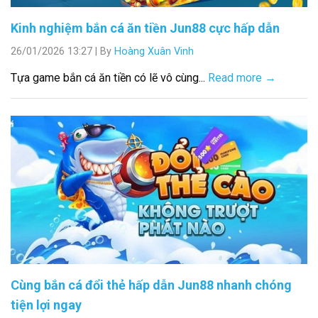
Kinh nghiệm bắn cá ăn tiền Jun88 cực hấp dẫn
26/01/2026 13:27
|
By
Hoàng Xuân Vinh
Tựa game bắn cá ăn tiền có lẽ vô cùng...
Read more →
Cùng bắn cá đổi thẻ hấp dẫn Jun88 nhanh chóng
tiện lợi ngay