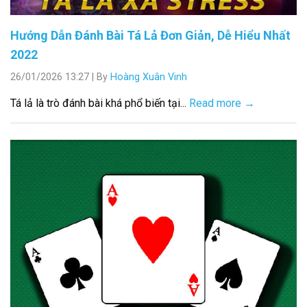
Hướng Dẫn Đánh Bài Tá Lả Đơn Giản, Dễ Hiểu Nhất
2022
26/01/2026 13:27
|
By
Hoàng Xuân Vinh
Tá lả là trò đánh bài khá phổ biến tại...
Read more →