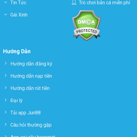
Tin Tức
Trò chơi bắn cá miễn phí
Gái Xinh
Hướng Dẫn
Hướng dẫn đăng ký
Hướng dẫn nạp tiền
Hướng dẫn rút tiền
Đại lý
Tải app Jun88
Câu hỏi thường gặp