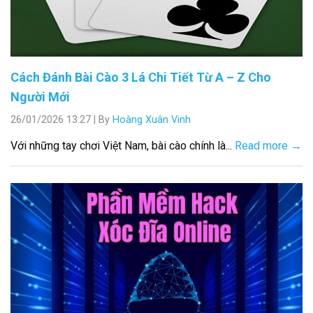
Cách Đánh Bài Cào 3 Lá Chi Tiết Từ A – Z Cho
Người Mới
26/01/2026 13:27
|
By
Hoàng Xuân Vinh
Với những tay chơi Việt Nam, bài cào chính là...
Read more →