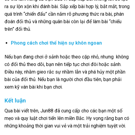
ra sự lộn xộn khi đánh bài. Sắp xếp bài hợp lý, bắt mắt, trong
quá trình “chiến đấu” cần nắm rõ phương thức ra bài, phán
đoán đối thủ và những quân bài còn lại để làm bài “chiếu
trên” đối thủ.
Phong cách chơi thể hiện sự khôn ngoan
Nếu bạn đang chơi ở sảnh hoặc theo cặp nhỏ, nhưng không
có đối thủ theo dõi, bạn nên tiếp tục chơi đôi hoặc sảnh.
Điều này, nhằm gieo rắc sự nhầm lẫn và phá hủy một phần
bài của đối thủ. Nếu bạn là người chơi đầu tiên, bạn phải
xem kỹ ván bài khi bạn chơi.
Kết luận
Qua bài viết trên, Jun88 đã cung cấp cho các bạn một số
mẹo và quy luật chơi tiến lên miền Bắc. Hy vọng rằng bạn có
những khoảng thời gian vui vẻ và một trải nghiệm tuyệt vời.