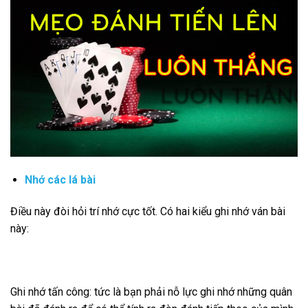
Nhớ các lá bài
Điều này đòi hỏi trí nhớ cực tốt. Có hai kiểu ghi nhớ ván b
ài
này:
Ghi nhớ tấn công: tức là bạn phải nỗ lực ghi nhớ những quân