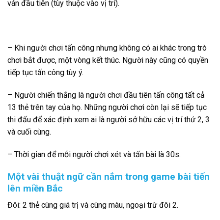
ván đầu tiên (tùy thuộc vào vị trí).
– Khi người chơi tấn công nhưng không có ai khác trong trò
chơi bắt được, một vòng kết thúc. Người này cũng có quyền
tiếp tục tấn công tùy ý.
– Người chiến thắng là người chơi đầu tiên tấn công tất cả
13 thẻ trên tay của họ. Những người chơi còn lại sẽ tiếp tục
thi đấu để xác định xem ai là người sở hữu các vị trí thứ 2, 3
và cuối cùng.
– Thời gian để mỗi người chơi xét và tấn bài là 30s.
Một vài thuật ngữ cần nắm trong game bài tiến
lên miền Bắc
Đôi: 2 thẻ cùng giá trị và cùng màu, ngoại trừ đôi 2.