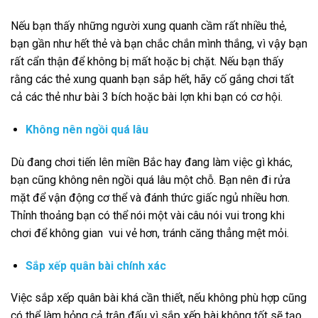
Nếu bạn thấy những người xung quanh cầm rất nhiều thẻ,
bạn gần như hết thẻ và bạn chắc chắn mình thắng, vì vậy bạn
rất cẩn thận để không bị mất hoặc bị chặt. Nếu bạn thấy
rằng các thẻ xung quanh bạn sắp hết, hãy cố gắng chơi tất
cả các thẻ như bài 3 bích hoặc bài lợn khi bạn có cơ hội.
Không nên ngồi quá lâu
Dù đang chơi tiến lên miền Bắc hay đang làm việc gì khác,
bạn cũng không nên ngồi quá lâu một chỗ. Bạn nên đi rửa
mặt để vận động cơ thể và đánh thức giấc ngủ nhiều hơn.
Thỉnh thoảng bạn có thể nói một vài câu nói vui trong khi
chơi để không gian vui vẻ hơn, tránh căng thẳng mệt mỏi.
Sắp xếp quân bài chính xác
Việc sắp xếp quân bài khá cần thiết, nếu không phù hợp cũng
có thể làm hỏng cả trận đấu vì sắp xếp bài không tốt sẽ tạo