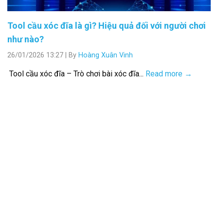
Tool cầu xóc đĩa là gì? Hiệu quả đối với người chơi
như nào?
26/01/2026 13:27
|
By
Hoàng Xuân Vinh
Tool cầu xóc đĩa – Trò chơi bài xóc đĩa...
Read more →