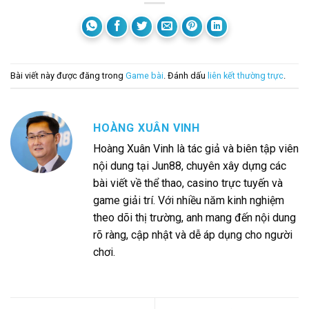
Bài viết này được đăng trong
Game bài
. Đánh dấu
liên kết thường trực
.
HOÀNG XUÂN VINH
Hoàng Xuân Vinh là tác giả và biên tập viên
nội dung tại Jun88, chuyên xây dựng các
bài viết về thể thao, casino trực tuyến và
game giải trí. Với nhiều năm kinh nghiệm
theo dõi thị trường, anh mang đến nội dung
rõ ràng, cập nhật và dễ áp dụng cho người
chơi.