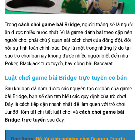
Trong
cách chơi game bài Bridge
, người thắng sẽ là người
ăn được nhiều nước nhất. Vì là game đánh bài theo cặp nên
người chơi phải chú ý quan sát cách chơi của đồng đội, đòi
hỏi sự tính toán chính xác. Đây là một trong những lý do tại
sao trò chơi bài này không được nhiều người biết đến như
Poker, Blackjack trực tuyến, hay sòng bài Baccarat.
Luật chơi game bài Bridge trực tuyến cơ bản
Sau khi bạn đã nắm được các nguyên tắc cơ bản của game
bài Bridge, bạn sẽ cần tìm hiểu các quy định của trò chơi.
Đây là cách tiếp cận nhanh nhất để làm quen với trò chơi.
Jun88 tóm tắt chi tiết luật chơi và
cách chơi game bài
Bridge trực tuyến
sau đây.
Đọc thêm
Bỏ túi kinh nghiệm chơi Dragon Pearls