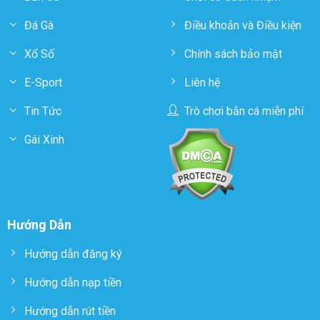
Đá Gà
Điều khoản và Điều kiện
Xổ Số
Chính sách bảo mật
E-Sport
Liên hệ
Tin Tức
Trò chơi bắn cá miễn phí
Gái Xinh
Hướng Dẫn
Hướng dẫn đăng ký
Hướng dẫn nạp tiền
Hướng dẫn rút tiền