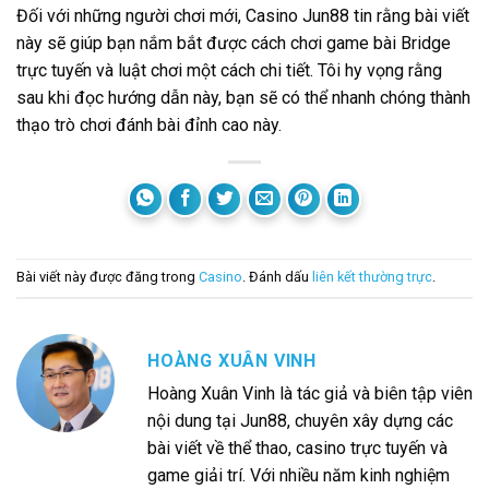
Đối với những người chơi mới, Casino Jun88 tin rằng bài viết
này sẽ giúp bạn nắm bắt được cách chơi game bài Bridge
trực tuyến và luật chơi một cách chi tiết. Tôi hy vọng rằng
sau khi đọc hướng dẫn này, bạn sẽ có thể nhanh chóng thành
thạo trò chơi đánh bài đỉnh cao này.
Bài viết này được đăng trong
Casino
. Đánh dấu
liên kết thường trực
.
HOÀNG XUÂN VINH
Hoàng Xuân Vinh là tác giả và biên tập viên
nội dung tại Jun88, chuyên xây dựng các
bài viết về thể thao, casino trực tuyến và
game giải trí. Với nhiều năm kinh nghiệm