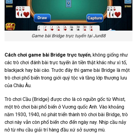
Game bài Bridge trực tuyến tại Jun88
Cách chơi game bài Bridge trực tuyến
, không giống như
các trò chơi đánh bài trực tuyến ăn tiền thật khác như xì tố,
blackjack hay bài cào. Trước đây thì game bài Bridge là một
trò chơi phổ biến trong giới quý tộc và tầng lớp thượng lưu
của Châu Âu.
Trò chơi Cầu (Bridge) được cho là có nguồn gốc từ Whist,
một trò chơi bài phổ biến ở Vương quốc Anh. Vào khoảng
năm 1930, 1940, nó phát triển thành trò chơi bài Bridge, trò
chơi này vẫn còn phổ biến cho đến ngày nay. Nhịp cầu nảy
nở từ nhu cầu giải trí hàng đầu xứ sở sương mù.