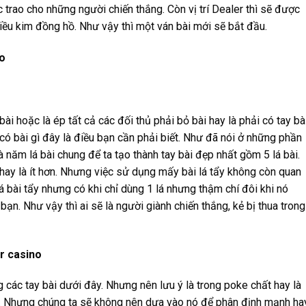
 trao cho những người chiến thắng. Còn vị trí Dealer thì sẽ được
hiều kim đồng hồ. Như vậy thì một ván bài mới sẽ bắt đầu.
no
bài hoặc là ép tất cả các đối thủ phải bỏ bài hay là phải có tay bà
có bài gì đây là điều bạn cần phải biết. Như đã nói ở những phần
 là năm lá bài chung để ta tạo thành tay bài đẹp nhất gồm 5 lá bài.
 hay là ít hơn. Nhưng việc sử dụng mấy bài lá tẩy không còn quan
á bài tẩy nhưng có khi chỉ dùng 1 lá nhưng thậm chí đôi khi nó
bạn. Như vậy thì ai sẽ là người giành chiến thắng, kẻ bị thua trong
r casino
g các tay bài dưới đây. Nhưng nên lưu ý là trong poke chất hay là
. Nhưng chúng ta sẽ không nên dựa vào nó để phân định mạnh ha