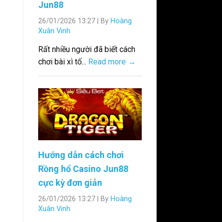
Jun88
26/01/2026 13:27
|
By
Hoàng
Xuân Vinh
Rất nhiều người đã biết cách
chơi bài xì tố...
Read more →
Hướng dẫn cách chơi
Rồng hổ Casino Jun88
cực kỳ đơn giản
26/01/2026 13:27
|
By
Hoàng
Xuân Vinh