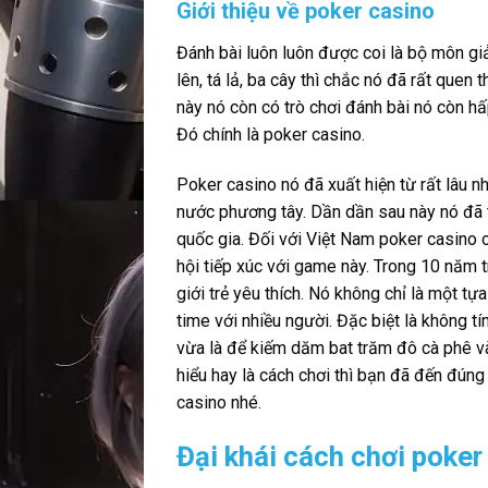
Giới thiệu về poker casino
Đánh bài luôn luôn được coi là bộ môn giải 
lên, tá lả, ba cây thì chắc nó đã rất quen
này nó còn có trò chơi đánh bài nó còn hấ
Đó chính là poker casino.
Poker casino nó đã xuất hiện từ rất lâu 
nước phương tây. Dần dần sau này nó đã t
quốc gia. Đối với Việt Nam poker casino c
hội tiếp xúc với game này. Trong 10 năm
giới trẻ yêu thích. Nó không chỉ là một t
time với nhiều người. Đặc biệt là không tí
vừa là để kiếm dăm bat trăm đô cà phê 
hiểu hay là cách chơi thì bạn đã đến đúng
casino nhé.
Đại khái cách chơi poker