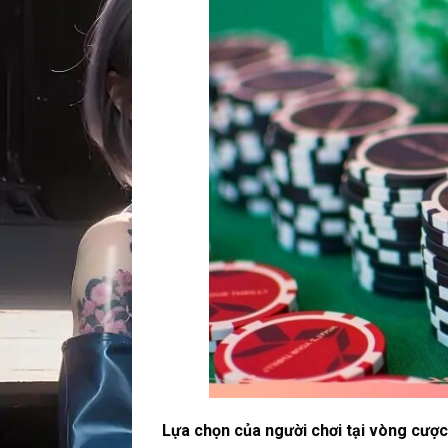
Lựa chọn của người chơi tại vòng cượ