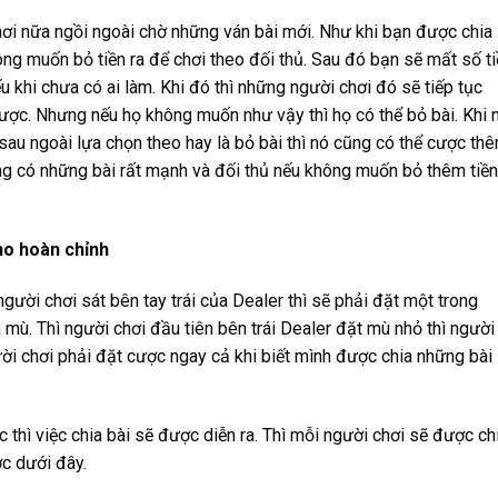
ơi nữa ngồi ngoài chờ những ván bài mới. Như khi bạn được chia
ông muốn bỏ tiền ra để chơi theo đối thủ. Sau đó bạn sẽ mất số t
u khi chưa có ai làm. Khi đó thì những người chơi đó sẽ tiếp tục
 cược. Nhưng nếu họ không muốn như vậy thì họ có thể bỏ bài. Khi 
sau ngoài lựa chọn theo hay là bỏ bài thì nó cũng có thể cược th
ng có những bài rất mạnh và đối thủ nếu không muốn bỏ thêm tiền
no hoàn chỉnh
người chơi sát bên tay trái của Dealer thì sẽ phải đặt một trong
mù. Thì người chơi đầu tiên bên trái Dealer đặt mù nhỏ thì người
gười chơi phải đặt cược ngay cả khi biết mình được chia những bài
thì việc chia bài sẽ được diễn ra. Thì mỗi người chơi sẽ được ch
ợc dưới đây.