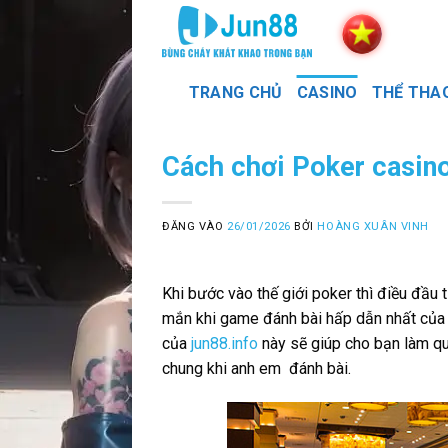
Bỏ
qua
nội
dung
TRANG CHỦ
CASINO
THỂ THA
Cách chơi Poker casino
ĐĂNG VÀO
26/01/2026
BỞI
HOÀNG XUÂN VINH
Khi bước vào thế giới poker thì điều đầu 
mắn khi game đánh bài hấp dẫn nhất của th
của
jun88.info
này sẽ giúp cho bạn làm qu
chung khi anh em đánh bài.