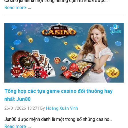
Casino jun88 là một trong những cụm từ khóa được...
Read more →
Tổng hợp các tựa game casino đổi thưởng hay
nhất Jun88
26/01/2026 13:27
|
By
Hoàng Xuân Vinh
Jun88 được mệnh danh là một trong số những casino...
Read more →