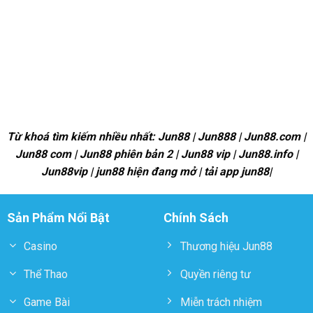
Từ khoá tìm kiếm nhiều nhất: Jun88 | Jun888 | Jun88.com |
Jun88 com | Jun88 phiên bản 2 | Jun88 vip | Jun88.info |
Jun88vip | jun88 hiện đang mở | tải app jun88|
Sản Phẩm Nổi Bật
Chính Sách
Casino
Thương hiệu Jun88
Thể Thao
Quyền riêng tư
Game Bài
Miễn trách nhiệm