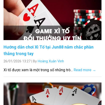
Hướng dẫn chơi Xì Tố tại Jun88 nắm chắc phần
thắng trong tay
26/01/2026 13:27
|
By
Hoàng Xuân Vinh
Xì tố được xem là một trong số những trò...
Read more →