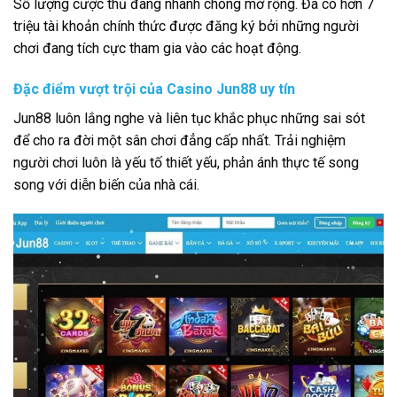
Số lượng cược thủ đang nhanh chóng mở rộng. Đã có hơn 7
triệu tài khoản chính thức được đăng ký bởi những người
chơi đang tích cực tham gia vào các hoạt động.
Đặc điểm vượt trội của Casino Jun88 uy tín
Jun88 luôn lắng nghe và liên tục khắc phục những sai sót
để cho ra đời một sân chơi đẳng cấp nhất. Trải nghiệm
người chơi luôn là yếu tố thiết yếu, phản ánh thực tế song
song với diễn biến của nhà cái.