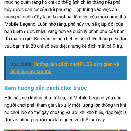
mức họ quên rằng họ chỉ có thể giành chiến thắng nếu phá
hủy được căn cứ của đối phương. Tập trung vào việc ăn
mạng và quên đẩy lane là một sai lầm lớn của mọi game thủ
Mobile Legend. Luôn nhớ rằng, phá hủy trụ sẽ giúp đội của
bạn kiếm được nhiều vàng hơn và quản lý phần phụ của bản
đồ mà trụ giữ. Bạn vẫn có hầu hết cơ hội chiến thắng nếu đội
của bạn mất 20 chỉ số tiêu diệt nhưng kẻ địch mất cả 9 trụ.
Đọc thêm
Hướng dẫn cách chơi PUBG đơn giản và
dễ hiểu cho tân thủ
Xem hướng dẫn cách chơi trước
Hầu hết, nếu không phải tất cả, thì Mobile Legend yêu cầu
người chơi phải tham gia và xử lý một lượng lớn thông tin khi
họ chơi. Nó có thể gây choáng và đôi khi khó hiểu, đặc biệt là
đối với những người mới làm quen với thể loại này.