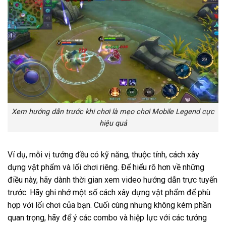
Xem hướng dẫn trước khi chơi là mẹo chơi Mobile Legend cực
hiệu quả
Ví dụ, mỗi vị tướng đều có kỹ năng, thuộc tính, cách xây
dựng vật phẩm và lối chơi riêng. Để hiểu rõ hơn về những
điều này, hãy dành thời gian xem video hướng dẫn trực tuyến
trước. Hãy ghi nhớ một số cách xây dựng vật phẩm để phù
hợp với lối chơi của bạn. Cuối cùng nhưng không kém phần
quan trọng, hãy để ý các combo và hiệp lực với các tướng