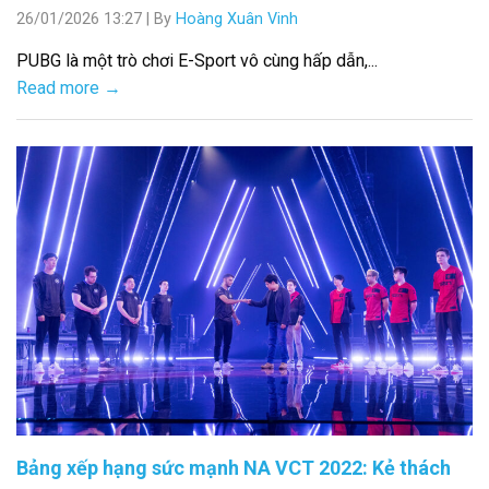
26/01/2026 13:27
|
By
Hoàng Xuân Vinh
PUBG là một trò chơi E-Sport vô cùng hấp dẫn,...
Read more →
Bảng xếp hạng sức mạnh NA VCT 2022: Kẻ thách