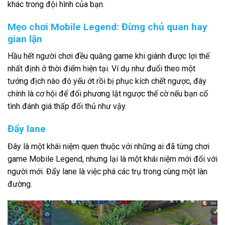
khác trong đội hình của bạn.
Mẹo chơi Mobile Legend: Đừng chủ quan hay
gian lận
Hầu hết người chơi đều quăng game khi giành được lợi thế
nhất định ở thời điểm hiện tại. Ví dụ như đuổi theo một
tướng địch nào đó yếu ớt rồi bị phục kích chết ngược, đây
chính là cơ hội để đối phương lật ngược thế cờ nếu bạn cố
tình đánh giá thấp đối thủ như vậy.
Đẩy lane
Đây là một khái niệm quen thuộc với những ai đã từng chơi
game Mobile Legend, nhưng lại là một khái niệm mới đối với
người mới. Đẩy lane là việc phá các trụ trong cùng một làn
đường.