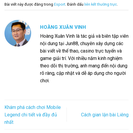
Bài viết này được đăng trong
Esport
. Đánh dấu
liên kết thường trực
.
HOÀNG XUÂN VINH
Hoàng Xuân Vinh là tác giả và biên tập viên
nội dung tại Jun88, chuyên xây dựng các
bài viết về thể thao, casino trực tuyến và
game giải trí. Với nhiều năm kinh nghiệm
theo dõi thị trường, anh mang đến nội dung
rõ ràng, cập nhật và dễ áp dụng cho người
chơi.
Khám phá cách chơi Mobile
Legend chi tiết và đầy đủ
Cách gian lận bài Liêng
nhất