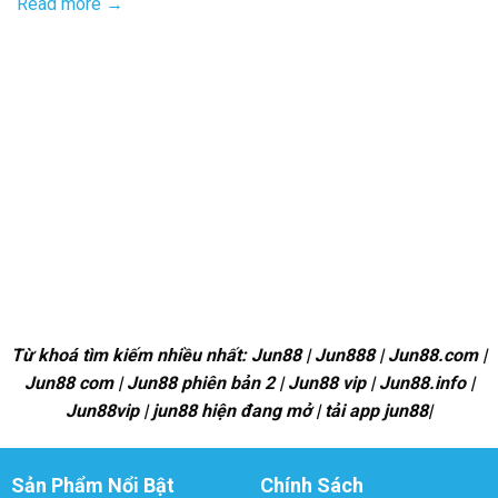
Read more →
Từ khoá tìm kiếm nhiều nhất: Jun88 | Jun888 | Jun88.com |
Jun88 com | Jun88 phiên bản 2 | Jun88 vip | Jun88.info |
Jun88vip | jun88 hiện đang mở | tải app jun88|
Sản Phẩm Nổi Bật
Chính Sách