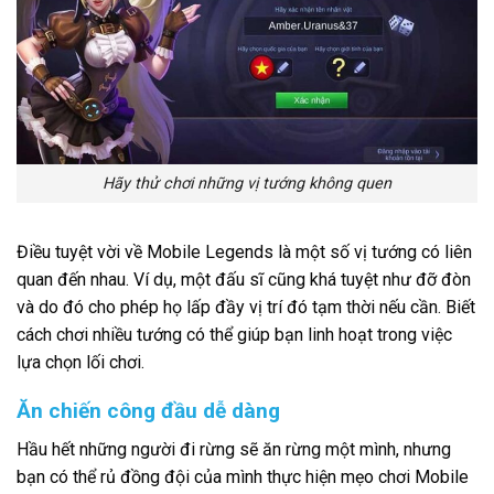
Hãy thử chơi những vị tướng không quen
Điều tuyệt vời về Mobile Legends là một số vị tướng có liên
quan đến nhau. Ví dụ, một đấu sĩ cũng khá tuyệt như đỡ đòn
và do đó cho phép họ lấp đầy vị trí đó tạm thời nếu cần. Biết
cách chơi nhiều tướng có thể giúp bạn linh hoạt trong việc
lựa chọn lối chơi.
Ăn chiến công đầu dễ dàng
Hầu hết những người đi rừng sẽ ăn rừng một mình, nhưng
bạn có thể rủ đồng đội của mình thực hiện mẹo chơi Mobile