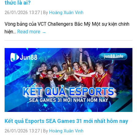
thức là ai?
26/01/2026 13:27
|
By
Hoàng Xuân Vinh
Vòng bảng của VCT Challengers Bắc Mỹ Một sự kiện chính
hiện...
Read more →
Kết quả Esports SEA Games 31 mới nhất hôm nay
26/01/2026 13:27
|
By
Hoàng Xuân Vinh