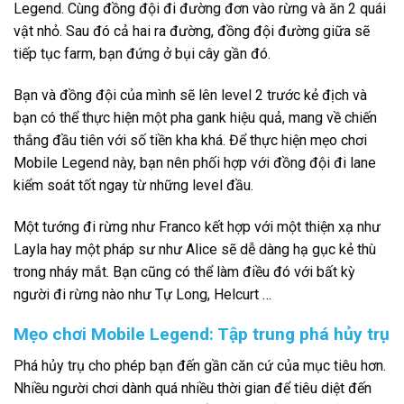
Legend. Cùng đồng đội đi đường đơn vào rừng và ăn 2 quái
vật nhỏ. Sau đó cả hai ra đường, đồng đội đường giữa sẽ
tiếp tục farm, bạn đứng ở bụi cây gần đó.
Bạn và đồng đội của mình sẽ lên level 2 trước kẻ địch và
bạn có thể thực hiện một pha gank hiệu quả, mang về chiến
thắng đầu tiên với số tiền kha khá. Để thực hiện mẹo chơi
Mobile Legend này, bạn nên phối hợp với đồng đội đi lane
kiểm soát tốt ngay từ những level đầu.
Một tướng đi rừng như Franco kết hợp với một thiện xạ như
Layla hay một pháp sư như Alice sẽ dễ dàng hạ gục kẻ thù
trong nháy mắt. Bạn cũng có thể làm điều đó với bất kỳ
người đi rừng nào như Tự Long, Helcurt …
Mẹo chơi Mobile Legend: Tập trung phá hủy trụ
Phá hủy trụ cho phép bạn đến gần căn cứ của mục tiêu hơn.
Nhiều người chơi dành quá nhiều thời gian để tiêu diệt đến