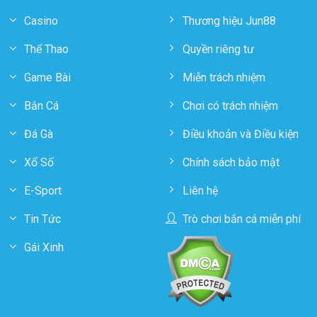
Casino
Thương hiệu Jun88
Thể Thao
Quyền riêng tư
Game Bài
Miễn trách nhiệm
Bắn Cá
Chơi có trách nhiệm
Đá Gà
Điều khoản và Điều kiện
Xổ Số
Chính sách bảo mật
E-Sport
Liên hệ
Tin Tức
Trò chơi bắn cá miễn phí
Gái Xinh