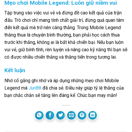
Mẹo chơi Mobile Legend: Luôn giữ niềm vui
Tập trung vào việc vui vẻ và đừng đề cao kết quả của trận
đấu. Trò chơi chỉ mang tính chất giải trí, đừng quá quan tâm
đến kết quả mà trở nên căng thẳng. Trong Mobile Legend
thắng thua là chuyện bình thường, bạn phải học cách thua
trước khi thắng, không ai là bất khả chiến bại. Nếu bạn luôn
vui vẻ, giữ bình tĩnh, rèn luyện và nâng cao kỹ năng thì bạn sẽ
có được nhiều chiến thắng và thăng tiến trong tương lai.
Kết luận
Nhớ cố gắng ghi nhớ và áp dụng những mẹo chơi Mobile
Legend mà
Jun88
đã chia sẻ. Điều này giúp tỷ lệ thắng của
bạn chắc chắn sẽ tăng lên đáng kể. Chúc bạn may mắn!