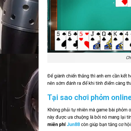
Ch
Để giành chiến thắng thì anh em cần kết h
nên sớm đánh ra để khi tính điểm càng th
Tại sao chơi phỏm onlin
Không phải tự nhiên mà game bài phỏm onl
này được ưa chuộng là bởi nó mang lại tí
miễn phí
Jun88
còn giúp bạn tăng cơ hội