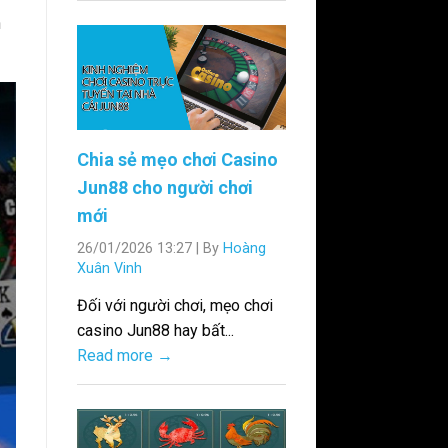
n
Chia sẻ mẹo chơi Casino
Jun88 cho người chơi
mới
26/01/2026 13:27
|
By
Hoàng
Xuân Vinh
Đối với người chơi, mẹo chơi
casino Jun88 hay bất...
Read more →