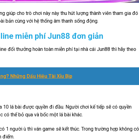
ng giúp cho trò chơi này này thu hút lượng thành viên tham gia đó 
bài bản cùng với hệ thống âm thanh sống động.
ine miễn phí Jun88 đơn giản
ne đổi thưởng hoàn toàn miễn phí tại nhà cái Jun88 thì hãy theo
ông? Những Dấu Hiệu Tài Xỉu Bịp
ia 10 lá bài được quyền đi đầu. Người chơi kế tiếp sẽ có quyền
c có thể bỏ qua và bốc một lá bài khác.
 có 1 người ù thì ván game sẽ kết thúc. Trong trường hợp không có
h điểm.