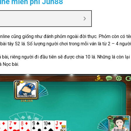
line miễn phí Jun88
 online cũng giống như đánh phỏm ngoài đời thực. Phỏm còn có tê
 bài tây 52 lá. Số lượng người chơi trong mỗi ván là từ 2 – 4 ngườ
 bài, riêng người đi đầu tiên sẽ được chia 10 lá. Những lá còn lại
à Nọc bài.