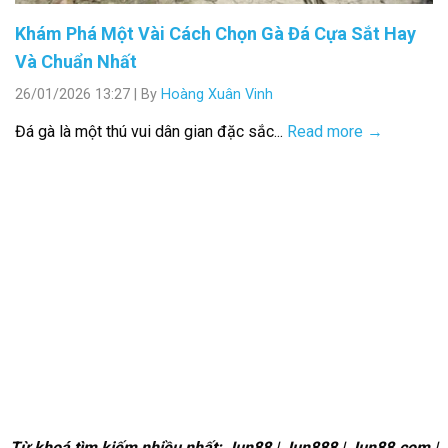
Khám Phá Một Vài Cách Chọn Gà Đá Cựa Sắt Hay
Và Chuẩn Nhất
26/01/2026 13:27
|
By
Hoàng Xuân Vinh
Đá gà là một thú vui dân gian đặc sắc...
Read more →
Từ khoá tìm kiếm nhiều nhất: Jun88 | Jun888 | Jun88.com |