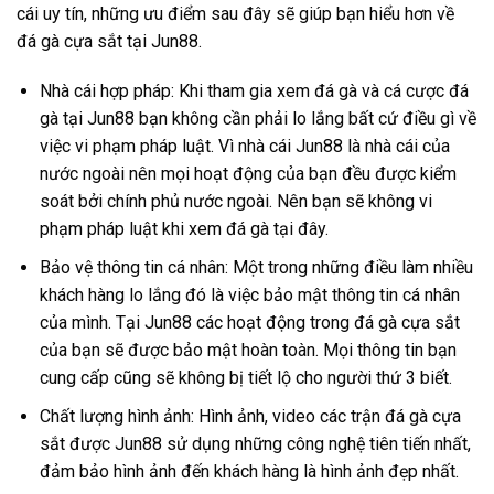
cái uy tín, những ưu điểm sau đây sẽ giúp bạn hiểu hơn về
đá gà cựa sắt tại Jun88.
Nhà cái hợp pháp: Khi tham gia xem đá gà và cá cược đá
gà tại Jun88 bạn không cần phải lo lắng bất cứ điều gì về
việc vi phạm pháp luật. Vì nhà cái Jun88 là nhà cái của
nước ngoài nên mọi hoạt động của bạn đều được kiểm
soát bởi chính phủ nước ngoài. Nên bạn sẽ không vi
phạm pháp luật khi xem đá gà tại đây.
Bảo vệ thông tin cá nhân: Một trong những điều làm nhiều
khách hàng lo lắng đó là việc bảo mật thông tin cá nhân
của mình. Tại Jun88 các hoạt động trong đá gà cựa sắt
của bạn sẽ được bảo mật hoàn toàn. Mọi thông tin bạn
cung cấp cũng sẽ không bị tiết lộ cho người thứ 3 biết.
Chất lượng hình ảnh: Hình ảnh, video các trận đá gà cựa
sắt được Jun88 sử dụng những công nghệ tiên tiến nhất,
đảm bảo hình ảnh đến khách hàng là hình ảnh đẹp nhất.