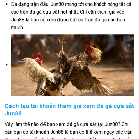
Đa dạng trận đấu: Jun88 mang tới cho khách hàng tất cả
các trận đá gà cựa sắt hot nhất. Chỉ cần tham gia vào
Jun88 là bạn sẽ xem được bất cứ trận đá gà nào bạn
muốn.
Cách tạo tài khoản tham gia xem đá gà cựa sắt
Jun88
Vậy làm thế nào để bạn xem đá gà cựa sắt tại Jun88? Chỉ
cần bạn có tài khoản Jun88 là bạn có thể xem ngay các trận