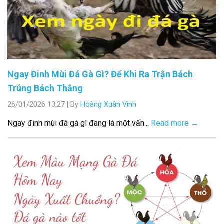
Ngay Đinh Mùi Đá Gà Gì? Để Khi Ra Trận Bách
Trúng Bách Thắng
26/01/2026 13:27
|
By
Hoàng Xuân Vinh
Ngay đinh mùi đá gà gì đang là một vấn...
Read more →