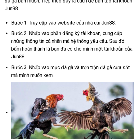
đá gà bạn muốn. Tiếp theo đây là cách để bạn tạo tài khoản
Jun88.
Bước 1: Truy cập vào website của nhà cái Jun88.
Bước 2: Nhấp vào phần đăng ký tài khoản, cung cấp
những thông tin cá nhân mà hệ thống yêu cầu. Sau đó
bấm hoàn thành là bạn đã có cho mình một tài khoản của
Jun88.
Bước 3: Nhấp vào mục đá gà và trọn trận đá gà cựa sắt
mà mình muốn xem.