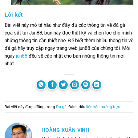
Lời kết
Bài viết này mô tả hầu như đầy đủ các thông tin về đá gà
cựa sắt tại Jun88, bạn hãy đọc thật kỹ và chọn lọc cho mình
những thông tin cần thiết nhé. Để biết thêm nhiều thông tin về
đá gà hãy truy cập ngay trang web jun88 của chúng tôi. Mỗi
ngày
jun88
đều sẽ cập nhật cho bạn những thông tin mới
nhất.
Bài viết này được đăng trong
Đá gà
. Đánh dấu
liên kết thường trực
.
HOÀNG XUÂN VINH