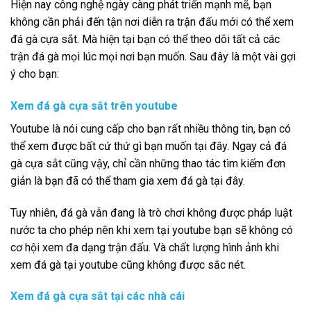
Hiện nay công nghệ ngày càng phát triển mạnh mẽ, bạn
không cần phải đến tận nơi diễn ra trận đấu mới có thể xem
đá gà cựa sắt. Mà hiện tại bạn có thể theo dõi tất cả các
trận đá gà mọi lúc mọi nơi bạn muốn. Sau đây là một vài gợi
ý cho bạn:
Xem đá gà cựa sắt trên youtube
Youtube là nói cung cấp cho bạn rất nhiều thông tin, bạn có
thể xem được bất cứ thứ gì bạn muốn tại đây. Ngay cả đá
gà cựa sắt cũng vậy, chỉ cần những thao tác tìm kiếm đơn
giản là bạn đã có thể tham gia xem đá gà tại đây.
Tuy nhiên, đá gà vẫn đang là trò chơi không được pháp luật
nước ta cho phép nên khi xem tại youtube bạn sẽ không có
cơ hội xem đa dạng trận đấu. Và chất lượng hình ảnh khi
xem đá gà tại youtube cũng không được sắc nét.
Xem đá gà cựa sắt tại các nhà cái