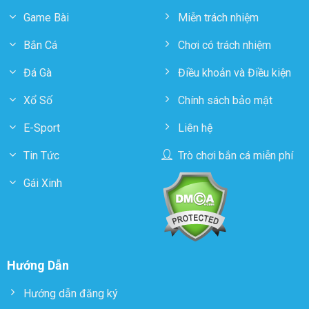
Game Bài
Miễn trách nhiệm
Bắn Cá
Chơi có trách nhiệm
Đá Gà
Điều khoản và Điều kiện
Xổ Số
Chính sách bảo mật
E-Sport
Liên hệ
Tin Tức
Trò chơi bắn cá miễn phí
Gái Xinh
Hướng Dẫn
Hướng dẫn đăng ký