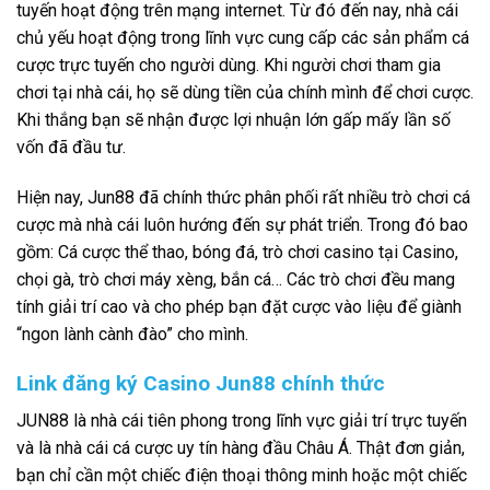
tuyến hoạt động trên mạng internet. Từ đó đến nay, nhà cái
chủ yếu hoạt động trong lĩnh vực cung cấp các sản phẩm cá
cược trực tuyến cho người dùng. Khi người chơi tham gia
chơi tại nhà cái, họ sẽ dùng tiền của chính mình để chơi cược.
Khi thắng bạn sẽ nhận được lợi nhuận lớn gấp mấy lần số
vốn đã đầu tư.
Hiện nay, Jun88 đã chính thức phân phối rất nhiều trò chơi cá
cược mà nhà cái luôn hướng đến sự phát triển. Trong đó bao
gồm: Cá cược thể thao, bóng đá, trò chơi casino tại Casino,
chọi gà, trò chơi máy xèng, bắn cá… Các trò chơi đều mang
tính giải trí cao và cho phép bạn đặt cược vào liệu để giành
“ngon lành cành đào” cho mình.
Link đăng ký Casino Jun88 chính thức
JUN88 là nhà cái tiên phong trong lĩnh vực giải trí trực tuyến
và là nhà cái cá cược uy tín hàng đầu Châu Á. Thật đơn giản,
bạn chỉ cần một chiếc điện thoại thông minh hoặc một chiếc