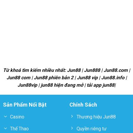
Từ khoá tìm kiếm nhiều nhất: Jun88 | Jun888 | Jun88.com |
Jun88 com | Jun88 phiên bản 2 | Jun88 vip | Jun88.info |
Jun88vip | jun88 hiện đang mở | tải app jun88|
Sản Phẩm Nổi Bật
Chính Sách
Casino
Thương hiệu Jun88
Thể Thao
Quyền riêng tư