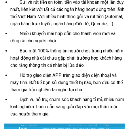
Gửi và rút tiền an toàn, tiền vào tài khoản một lần duy
nhất, liên kết với tất cả các ngân hàng hoạt động trên lãnh
thổ Việt Nam. Với nhiều hình thức gửi và rút tiền (automat,
ngân hàng trực tuyến, ngân hàng điện tử, Qr code, …).
Nhiều khuyến mãi hấp dẫn cho thành viên mới và
rộng rãi cho người chơi.
Bảo mật 100% thông tin người chơi, trong nhiều năm
hoạt động nhà cái chưa gặp phải trường hợp khách hàng
cho rằng thông tin cá nhân bị lừa đảo.
Hỗ trợ giao diện APP trên giao diện điện thoại và
máy tính. Bất kể bạn sử dụng thiết bị nào, bạn đều có thể
tham gia trải nghiệm tai nghe tại nhà.
Dịch vụ hỗ trợ, chăm sóc khách hàng tỉ mỉ, nhiều năm
kinh nghiệm. Luôn sẵn sàng giải đáp với mọi thắc mắc
của người tham gia.