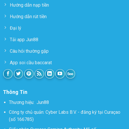
Hướng dẫn nạp tiền
Hướng dẫn rút tiền
Đại lý
Tải app Jun88
Câu hỏi thường gặp
App soi cầu baccarat
Thông Tin
Thương hiệu:
Jun88
Công ty chủ quản: Cyber Labs B.V. - đăng ký tại Curaçao
(số 166785)