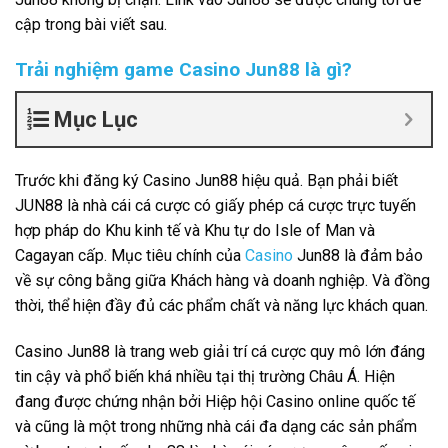
cập trong bài viết sau.
Trải nghiệm game Casino Jun88 là gì?
Mục Lục
Trước khi đăng ký
Casino Jun88
hiệu quả. Bạn phải biết
JUN88 là nhà cái cá cược có giấy phép cá cược trực tuyến
hợp pháp do Khu kinh tế và Khu tự do Isle of Man và
Cagayan cấp. Mục tiêu chính của
Casino
Jun88 là đảm bảo
về sự công bằng giữa Khách hàng và doanh nghiệp. Và đồng
thời, thể hiện đầy đủ các phẩm chất và năng lực khách quan.
Casino Jun88
là trang web giải trí cá cược quy mô lớn đáng
tin cậy và phổ biến khá nhiều tại thị trường Châu Á. Hiện
đang được chứng nhận bởi Hiệp hội Casino online quốc tế
và cũng là một trong những nhà cái đa dạng các sản phẩm