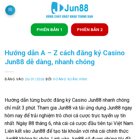
Bỏ
qua
nội
dung
PHIÊN BẢN 1
PHIÊN BẢN 2
Hướng dẫn A – Z cách đăng ký Casino
Jun88 dễ dàng, nhanh chóng
ĐĂNG VÀO
26/01/2026
BỞI
HOÀNG XUÂN VINH
Hướng dẫn từng bước
đăng ký Casino Jun88
nhanh chóng
chỉ mất 3 phút. Tham gia Jun88 và tải ứng dụng Jun88 ngay
hôm nay để trải nghiệm trò chơi cá cược trực tuyến uy tín
nhất. Ngày 88 tháng 6, nhà cái cá cược đầu tiên tại Việt Nam.
Liên kết vào Jun88 để tạo tài khoản với nhà cái chính thức
Jun88 không bị chặn. Link vào Jun88 sẽ được chúng tôi đề