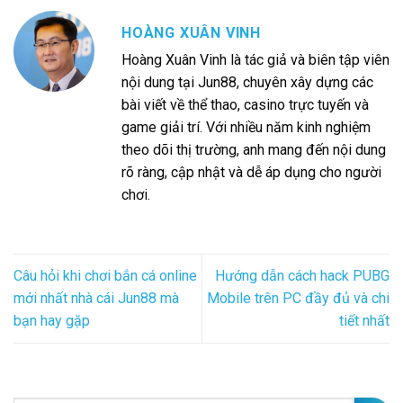
HOÀNG XUÂN VINH
Hoàng Xuân Vinh là tác giả và biên tập viên
nội dung tại Jun88, chuyên xây dựng các
bài viết về thể thao, casino trực tuyến và
game giải trí. Với nhiều năm kinh nghiệm
theo dõi thị trường, anh mang đến nội dung
rõ ràng, cập nhật và dễ áp dụng cho người
chơi.
Câu hỏi khi chơi bắn cá online
Hướng dẫn cách hack PUBG
mới nhất nhà cái Jun88 mà
Mobile trên PC đầy đủ và chi
bạn hay gặp
tiết nhất