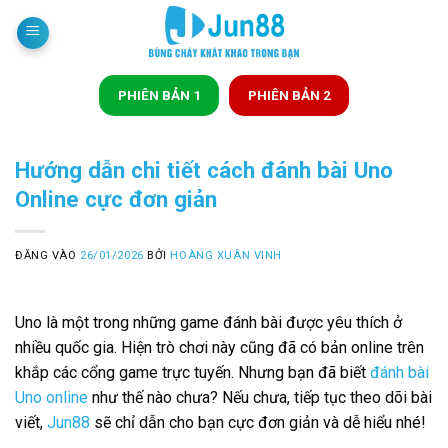
Bỏ
qua
nội
dung
PHIÊN BẢN 1
PHIÊN BẢN 2
Hướng dẫn chi tiết cách đánh bài Uno
Online cực đơn giản
ĐĂNG VÀO
26/01/2026
BỞI
HOÀNG XUÂN VINH
Uno là một trong những game đánh bài được yêu thích ở
nhiều quốc gia. Hiện trò chơi này cũng đã có bản online trên
khắp các cổng game trực tuyến. Nhưng bạn đã biết
đánh bài
Uno online
như thế nào chưa? Nếu chưa, tiếp tục theo dõi bài
viết,
Jun88
sẽ chỉ dẫn cho bạn cực đơn giản và dễ hiểu nhé!