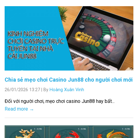
Chia sẻ mẹo chơi Casino Jun88 cho người chơi mới
26/01/2026 13:27
|
By
Hoàng Xuân Vinh
Đối với người chơi, mẹo chơi casino Jun88 hay bất...
Read more →