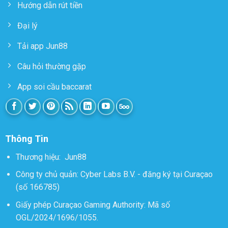
Hướng dẫn rút tiền
Đại lý
Tải app Jun88
Câu hỏi thường gặp
App soi cầu baccarat
Thông Tin
Thương hiệu:
Jun88
Công ty chủ quản: Cyber Labs B.V. - đăng ký tại Curaçao
(số 166785)
Giấy phép Curaçao Gaming Authority: Mã số
OGL/2024/1696/1055.