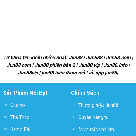
Từ khoá tìm kiếm nhiều nhất: Jun88 | Jun888 | Jun88.com |
Jun88 com | Jun88 phiên bản 2 | Jun88 vip | Jun88.info |
Jun88vip | jun88 hiện đang mở | tải app jun88|
Sản Phẩm Nổi Bật
Chính Sách
Casino
Thương hiệu Jun88
Thể Thao
Quyền riêng tư
Game Bài
Miễn trách nhiệm