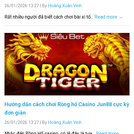
26/01/2026 13:27
|
By
Hoàng Xuân Vinh
Rất nhiều người đã biết cách chơi bài xì tố...
Read more →
Hướng dẫn cách chơi Rồng hổ Casino Jun88 cực kỳ
đơn giản
26/01/2026 13:27
|
By
Hoàng Xuân Vinh
Nhắc đến Rồng Hổ casino, có lẽ đây là tựa...
Read more →