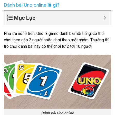
Đánh bài Uno online
là gì?
Mục Lục
Như đã nói ở trên, Uno là game đánh bài nổi tiếng, có thể
chơi theo cặp 2 người hoặc chơi theo một nhóm. Thường thì
trò chơi đánh bài này có thể chơi từ 2 tới 10 người.
Đánh bài Uno online