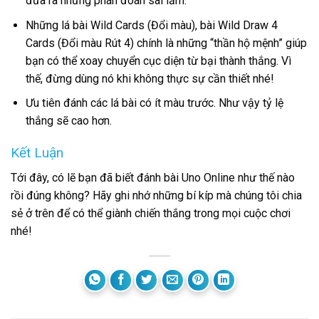
đưa ra những phán đoán sai lầm.
Những lá bài Wild Cards (Đổi màu), bài Wild Draw 4
Cards (Đổi màu Rút 4) chính là những “thần hộ mệnh” giúp
bạn có thể xoay chuyển cục diện từ bại thành thắng. Vì
thế, đừng dùng nó khi không thực sự cần thiết nhé!
Ưu tiên đánh các lá bài có ít màu trước. Như vậy tỷ lệ
thắng sẽ cao hơn.
Kết Luận
Tới đây, có lẽ bạn đã biết đánh bài Uno Online như thế nào
rồi đúng không? Hãy ghi nhớ những bí kíp mà chúng tôi chia
sẻ ở trên để có thể giành chiến thắng trong mọi cuộc chơi
nhé!