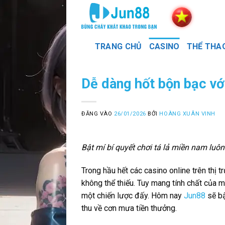
Bỏ
qua
nội
dung
TRANG CHỦ
CASINO
THỂ THA
Dễ dàng hốt bộn bạc vớ
ĐĂNG VÀO
26/01/2026
BỞI
HOÀNG XUÂN VINH
Bật mí bí quyết chơi tá lả miền nam lu
Trong hầu hết các casino online trên thị
không thể thiếu. Tuy mang tính chất của m
một chiến lược đấy. Hôm nay
Jun88
sẽ b
thu về cơn mưa tiền thưởng.