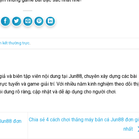
ên kết thường trực
.
giả và biên tập viên nội dung tại Jun88, chuyên xây dựng các bài
 trực tuyến và game giải trí. Với nhiều năm kinh nghiệm theo dõi thị
i dung rõ ràng, cập nhật và dễ áp dụng cho người chơi.
Chia sẻ 4 cách chơi thắng máy bắn cá Jun88 đơn g
Jun88 đơn
nhất