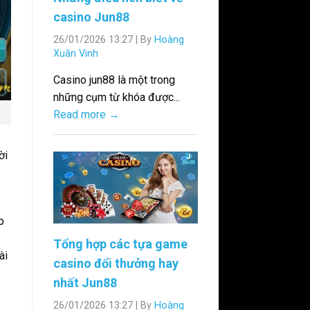
casino Jun88
26/01/2026 13:27
|
By
Hoàng
Xuân Vinh
Casino jun88 là một trong
những cụm từ khóa được...
Read more →
ời
o
Tổng hợp các tựa game
ài
casino đổi thưởng hay
nhất Jun88
26/01/2026 13:27
|
By
Hoàng