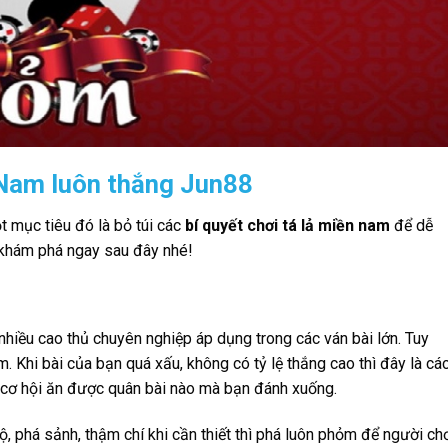
n Nam luôn thắng Jun88
 mục tiêu đó là bỏ túi các
bí quyết chơi tá lả miền nam
để dễ
 khám phá ngay sau đây nhé!
nhiều cao thủ chuyên nghiệp áp dụng trong các ván bài lớn. Tuy
. Khi bài của bạn quá xấu, không có tỷ lệ thắng cao thì đây là cá
 cơ hội ăn được quân bài nào mà bạn đánh xuống.
ộ, phá sảnh, thậm chí khi cần thiết thì phá luôn phỏm để người ch