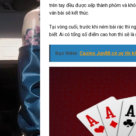
trên tay đều được xếp thành phỏm và khôn
ván bài sẽ kết thúc.
Tại vòng cuối, trước khi ném bài rác thì 
biết. Ai có tổng số điểm cao hơn thì sẽ là
Đọc thêm
Casino Jun88 có uy tín k