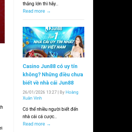
thắng lớn thì hãy...
Read more →
Casino Jun88 có uy tín
không? Những điều chưa
biết về nhà cái Jun88
26/01/2026 13:27
|
By
Hoàng
Xuân Vinh
ch
Có thể nhiều người biết đến
nhà cái cá cược...
Read more →
ơi