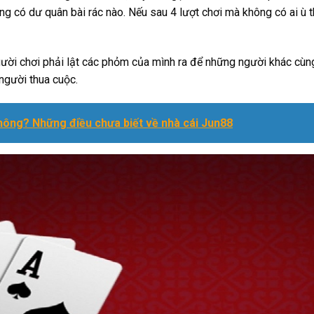
g có dư quân bài rác nào. Nếu sau 4 lượt chơi mà không có ai ù t
người chơi phải lật các phỏm của mình ra để những người khác cùn
 người thua cuộc.
hông? Những điều chưa biết về nhà cái Jun88