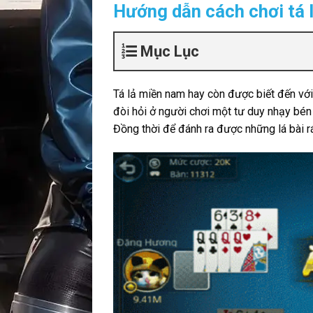
Hướng dẫn cách chơi tá
Mục Lục
Tá lả miền nam hay còn được biết đến với 
đòi hỏi ở người chơi một tư duy nhạy bén
Đồng thời để đánh ra được những lá bài r