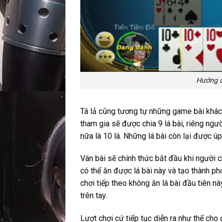
Hướng d
Tá lả cũng tương tự những game bài khác, 
tham gia sẽ được chia 9 lá bài, riêng ngư
nữa là 10 lá. Những lá bài còn lại được ú
Ván bài sẽ chính thức bắt đầu khi người c
có thể ăn được lá bài này và tạo thành ph
chơi tiếp theo không ăn lá bài đầu tiên nà
trên tay.
Lượt chơi cứ tiếp tục diễn ra như thế cho 