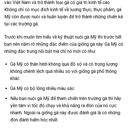
vào Việt Nam và trở thành loại gà có giá trị kinh tế cao.
Không chỉ có mục đích kinh tế về lương thực, thực phẩm, gà
Mỹ còn được nuôi và huấn luyện để trở thành những chiến kê
tại các trường gà.
Trước khi muốn tìm hiểu về kỹ thuật nuôi gà Mỹ thì trước hết
bạn nên nắm rõ những đặc điểm của giống gà này. Gà Mỹ có
những đặc trưng nổi bật mà chỉ nó mới có như:
Gà Mỹ có thân hình không quá đồ sộ và có trọng lượng
không chênh lệch quá nhiều so với giống gà phổ thông
khác
Gà Mỹ có bộ lông nhiều màu sắc
Nếu bạn nuôi gà Mỹ để tham chiến trên trường gà thì hãy
yên tâm vì tốc độ chạy và khả năng ra đòn của nó cực
nhanh. Ngoài ra giống gà này được đánh giá là có những
đòn đánh hiểm hóc nhất.