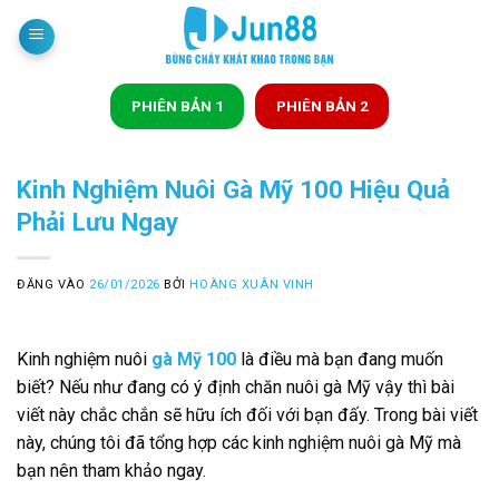
Bỏ
qua
nội
dung
PHIÊN BẢN 1
PHIÊN BẢN 2
Kinh Nghiệm Nuôi Gà Mỹ 100 Hiệu Quả
Phải Lưu Ngay
ĐĂNG VÀO
26/01/2026
BỞI
HOÀNG XUÂN VINH
Kinh nghiệm nuôi
gà Mỹ 100
là điều mà bạn đang muốn
biết? Nếu như đang có ý định chăn nuôi gà Mỹ vậy thì bài
viết này chắc chắn sẽ hữu ích đối với bạn đấy. Trong bài viết
này, chúng tôi đã tổng hợp các kinh nghiệm nuôi gà Mỹ mà
bạn nên tham khảo ngay.