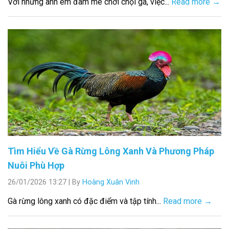
Với những anh em đam mê chơi chọi gà, việc...
Read more →
Tìm Hiểu Về Gà Rừng Lông Xanh Và Phương Pháp
Nuôi Phù Hợp
26/01/2026 13:27
|
By
Hoàng Xuân Vinh
Gà rừng lông xanh có đặc điểm và tập tính...
Read more →