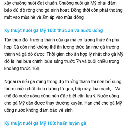
xây chuồng nuôi đạt chuẩn. Chuồng nuôi gà Mỹ phải đảm
bảo đủ độ rộng cho gà sinh hoạt. Đồng thời còn phải thoáng
mát vào mùa hè và ấm áp vào mùa đông.
Kỹ thuật nuôi gà Mỹ 100: thức ăn và nước uống
Tùy theo độ trưởng thành của gà mà có lượng thức ăn phù
hợp. Gà còn nhỏ không thể ăn lượng thức ăn như gà trưởng
thành và gà dò được. Thời gian cho ăn hợp lý nhất cho gà Mỹ
đó là hai bữa chính: bữa sáng trước 7h và buổi chiều trong
khoảng trước 16h.
Ngoài ra nếu gà đang trong độ trưởng thành thì nên bổ sung
thêm nhiều chất dinh dưỡng từ gạo, bắp xay, lúa mạch,… Và
chế độ nước uống cũng nên đặc biệt cần lưu ý. Nước uống
cho gà Mỹ cần được thay thường xuyên. Hạn chế cho gà Mỹ
uống nước không đảm bảo vệ sinh.
Kỹ thuật nuôi gà Mỹ 100: huấn luyện gà