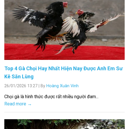
Top 4 Gà Chọi Hay Nhất Hiện Nay Được Anh Em Sư
Kê Săn Lùng
26/01/2026 13:27
|
By
Hoàng Xuân Vinh
Chọi gà là hình thức được rất nhiều người đam...
Read more →