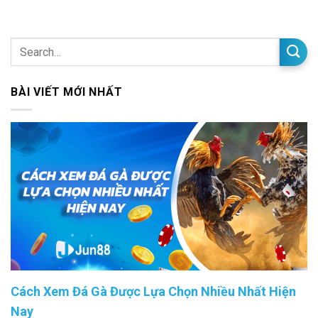
BÀI VIẾT MỚI NHẤT
Cách Xem Đá Gà Được Lựa Chọn Nhiều Nhất Hiện
Nay