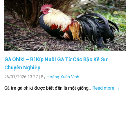
Gà Ohiki – Bí Kíp Nuôi Gà Từ Các Bậc Kê Sư
Chuyên Nghiệp
26/01/2026 13:27
|
By
Hoàng Xuân Vinh
Gà tre gà ohiki được biết đến là một giống...
Read more →