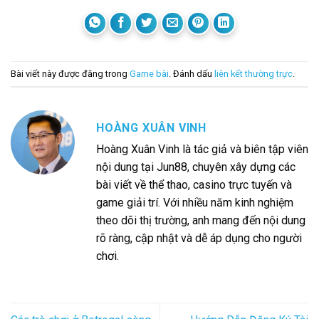
Bài viết này được đăng trong
Game bài
. Đánh dấu
liên kết thường trực
.
HOÀNG XUÂN VINH
Hoàng Xuân Vinh là tác giả và biên tập viên
nội dung tại Jun88, chuyên xây dựng các
bài viết về thể thao, casino trực tuyến và
game giải trí. Với nhiều năm kinh nghiệm
theo dõi thị trường, anh mang đến nội dung
rõ ràng, cập nhật và dễ áp dụng cho người
chơi.