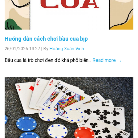
Hướng dẫn cách chơi bầu cua bịp
26/01/2026 13:27
|
By
Hoàng Xuân Vinh
Bầu cua là trò chơi đen đỏ khá phổ biến...
Read more →