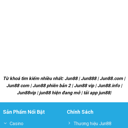
Từ khoá tìm kiếm nhiều nhất: Jun88 | Jun888 | Jun88.com |
Jun88 com | Jun88 phiên bản 2 | Jun88 vip | Jun88.info |
Jun88vip | jun88 hiện đang mở | tải app jun88|
Sản Phẩm Nổi Bật
Chính Sách
Casino
Thương hiệu Jun88