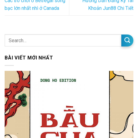
Các trò chơi ở Betregal sòng
Hướng Dẫn Đăng Ký Tài
bạc lớn nhất nhì ở Canada
Khoản Jun88 Chi Tiết
BÀI VIẾT MỚI NHẤT