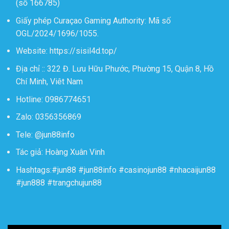
(số 166785)
Giấy phép Curaçao Gaming Authority: Mã số
OGL/2024/1696/1055.
Website:
https://sisil4d.top/
Địa chỉ ::
322 Đ. Lưu Hữu Phước, Phường 15, Quận 8, Hồ
Chí Minh, Viêt Nam
Hotline: 0986774651
Zalo: 0356356869
Tele: @jun88info
Tác giả:
Hoàng Xuân Vinh
Hashtags:#jun88 #jun88info #casinojun88 #nhacaijun88
#jun888 #trangchujun88