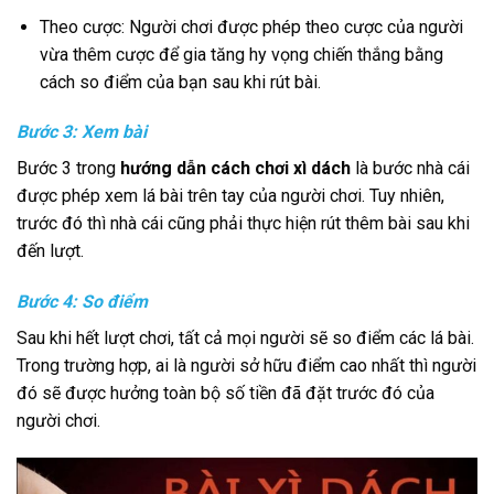
Theo cược: Người chơi được phép theo cược của người
vừa thêm cược để gia tăng hy vọng chiến thắng bằng
cách so điểm của bạn sau khi rút bài.
Bước 3: Xem bài
Bước 3 trong
hướng dẫn cách chơi xì dách
là bước nhà cái
được phép xem lá bài trên tay của người chơi. Tuy nhiên,
trước đó thì nhà cái cũng phải thực hiện rút thêm bài sau khi
đến lượt.
Bước 4: So điểm
Sau khi hết lượt chơi, tất cả mọi người sẽ so điểm các lá bài.
Trong trường hợp, ai là người sở hữu điểm cao nhất thì người
đó sẽ được hưởng toàn bộ số tiền đã đặt trước đó của
người chơi.