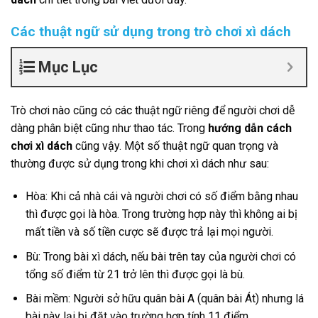
Các thuật ngữ sử dụng trong trò chơi xì dách
Mục Lục
Trò chơi nào cũng có các thuật ngữ riêng để người chơi dễ
dàng phân biệt cũng như thao tác. Trong
hướng dẫn cách
chơi xì dách
cũng vậy. Một số thuật ngữ quan trọng và
thường được sử dụng trong khi chơi xì dách như sau:
Hòa: Khi cả nhà cái và người chơi có số điểm bằng nhau
thì được gọi là hòa. Trong trường hợp này thì không ai bị
mất tiền và số tiền cược sẽ được trả lại mọi người.
Bù: Trong bài xì dách, nếu bài trên tay của người chơi có
tổng số điểm từ 21 trở lên thì được gọi là bù.
Bài mềm: Người sở hữu quân bài A (quân bài Át) nhưng lá
bài này lại bị đặt vào trường hợp tính 11 điểm.