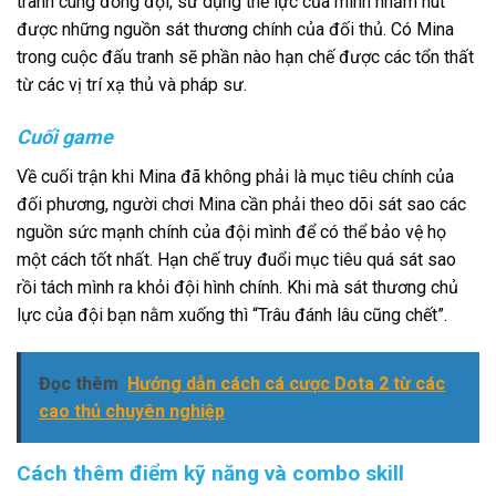
tranh cùng đồng đội, sử dụng thể lực của mình nhằm hút
được những nguồn sát thương chính của đối thủ. Có Mina
trong cuộc đấu tranh sẽ phần nào hạn chế được các tổn thất
từ các vị trí xạ thủ và pháp sư.
Cuối game
Về cuối trận khi Mina đã không phải là mục tiêu chính của
đối phương, người chơi Mina cần phải theo dõi sát sao các
nguồn sức mạnh chính của đội mình để có thể bảo vệ họ
một cách tốt nhất. Hạn chế truy đuổi mục tiêu quá sát sao
rồi tách mình ra khỏi đội hình chính. Khi mà sát thương chủ
lực của đội bạn nằm xuống thì “Trâu đánh lâu cũng chết”.
Đọc thêm
Hướng dẫn cách cá cược Dota 2 từ các
cao thủ chuyên nghiệp
Cách thêm điểm kỹ năng và combo skill