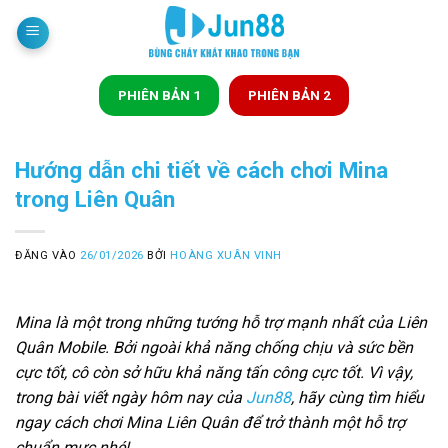
Bỏ
qua
nội
dung
PHIÊN BẢN 1
PHIÊN BẢN 2
Hướng dẫn chi tiết về cách chơi Mina
trong Liên Quân
ĐĂNG VÀO
26/01/2026
BỞI
HOÀNG XUÂN VINH
Mina là một trong những tướng hỗ trợ mạnh nhất của Liên
Quân Mobile. Bởi ngoài khả năng chống chịu và sức bền
cực tốt, cô còn sở hữu khả năng tấn công cực tốt. Vì vậy,
trong bài viết ngày hôm nay của
Jun88
, hãy cùng tìm hiểu
ngay cách chơi Mina Liên Quân để trở thành một hỗ trợ
chuẩn mực nhé!