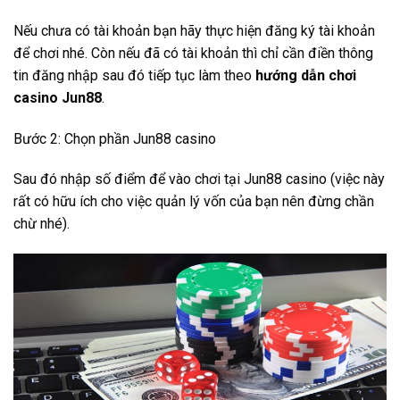
Nếu chưa có tài khoản bạn hãy thực hiện đăng ký tài khoản
để chơi nhé. Còn nếu đã có tài khoản thì chỉ cần điền thông
tin đăng nhập sau đó tiếp tục làm theo
hướng dẫn chơi
casino Jun88
.
Bước 2: Chọn phần Jun88 casino
Sau đó nhập số điểm để vào chơi tại Jun88 casino (việc này
rất có hữu ích cho việc quản lý vốn của bạn nên đừng chần
chừ nhé).