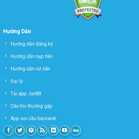
Hướng Dẫn
Hướng dẫn đăng ký
Hướng dẫn nạp tiền
Hướng dẫn rút tiền
Đại lý
Tải app Jun88
Câu hỏi thường gặp
App soi cầu baccarat