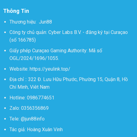
Thông Tin
Thương hiệu:
Jun88
Công ty chủ quản: Cyber Labs B.V. - đăng ký tại Curaçao
(số 166785)
Giấy phép Curaçao Gaming Authority: Mã số
OGL/2024/1696/1055.
Website:
https://yeulink.top/
Địa chỉ ::
322 Đ. Lưu Hữu Phước, Phường 15, Quận 8, Hồ
Chí Minh, Viêt Nam
Hotline: 0986774651
Zalo: 0356356869
Tele: @jun88info
Tác giả:
Hoàng Xuân Vinh