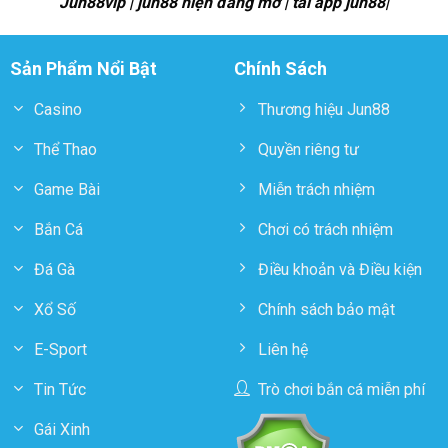
Jun88vip | jun88 hiện đang mở | tải app jun88|
Sản Phẩm Nổi Bật
Chính Sách
Casino
Thương hiệu Jun88
Thể Thao
Quyền riêng tư
Game Bài
Miễn trách nhiệm
Bắn Cá
Chơi có trách nhiệm
Đá Gà
Điều khoản và Điều kiện
Xổ Số
Chính sách bảo mật
E-Sport
Liên hệ
Tin Tức
Trò chơi bắn cá miễn phí
Gái Xinh