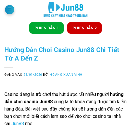
Bỏ
qua
nội
dung
PHIÊN BẢN 1
PHIÊN BẢN 2
Hướng Dẫn Chơi Casino Jun88 Chi Tiết
Từ A Đến Z
ĐĂNG VÀO
26/01/2026
BỞI
HOÀNG XUÂN VINH
Casino đang là trò chơi thu hút được rất nhiều người
hướng
dẫn chơi casino Jun88
cũng là từ khóa đang được tìm kiếm
hàng đầu. Bài viết sau đây chúng tôi sẽ hướng dẫn đến các
bạn chơi mới biết cách làm sao để vào chơi casino tại nhà
cái
Jun88
nhé.