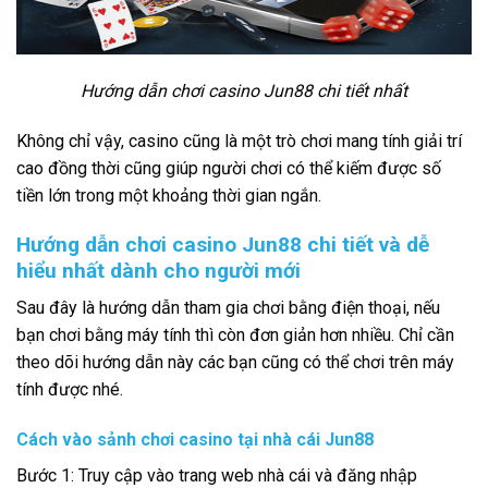
Hướng dẫn chơi casino Jun88 chi tiết nhất
Không chỉ vậy, casino cũng là một trò chơi mang tính giải trí
cao đồng thời cũng giúp người chơi có thể kiếm được số
tiền lớn trong một khoảng thời gian ngắn.
Hướng dẫn chơi casino Jun88 chi tiết và dễ
hiểu nhất dành cho người mới
Sau đây là hướng dẫn tham gia chơi bằng điện thoại, nếu
bạn chơi bằng máy tính thì còn đơn giản hơn nhiều. Chỉ cần
theo dõi hướng dẫn này các bạn cũng có thể chơi trên máy
tính được nhé.
Cách vào sảnh chơi casino tại nhà cái Jun88
Bước 1: Truy cập vào trang web nhà cái và đăng nhập