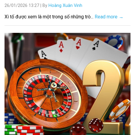
26/01/2026 13:27
|
By
Hoàng Xuân Vinh
Xì tố được xem là một trong số những trò...
Read more →