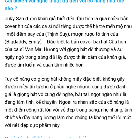
Cái duyên với nghệ thuật đã đến với cô nàng như thế
nào ?
Juky San được khán giả biết đến đầu tiên là qua nhiều bản
cover hit của các ca sĩ nổi tiếng được thế hệ trẻ mến mộ như
: một đêm say của (Thịnh Suy), mượn rượu tỏ tình của
(Bigdaddy, Emily),… Đặc biệt là bản cover bài hát Cầu hôn
của ca sĩ Văn Mai Hương với giọng hát dễ thương và sự
ngây ngô trong sáng đã lấy được thiện cảm của khán giả,
được tìm kiếm và quan tâm nhiều hơn.
Tuy cô nàng có giọng hát không mấy đặc biệt, không gây
được nhiều ấn tượng ở phần nghe nhưng cũng được đánh
giá là giọng hát vô cùng dễ nghe, bắt tai, ngọt ngào như là
đang tâm tình, kể chuyện. Ngoài ra nhan sắc của cô nàng là
một điểm cộng rất lớn với vẻ đẹp trong sáng, nhẹ nhàng, tinh
khiết và đầy năng lượng làm cho chúng ta không thể rời mắt
với nét đẹp cực phẩm này.