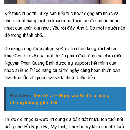
Kết thúc cuộc thi Juky san tiếp tục hoạt động âm nhạc và
cho ra mắt hàng loạt ca khúc mới được sự đón nhận nồng
nhiệt của khán giả như : Yêu rồi đấy, Anh à, Có một người nào
đó trong thành phố,…
Cô nàng cũng được nhạc sĩ Đức Trí chọn là người hát ca
khúc Cơn gió về của một dự án phim điện ảnh của đạo diễn
Nguyễn Phan Quang Bình được sự support hết mình của
nhạc sĩ Đức Trí cô nàng ca sĩ trẻ ngày càng hoàn thiện bản
thân hơn lẫn về giọng hát và kĩ thuật biểu diễn.
Đọc thêm
Seo Ye Ji – Ngôi sao 9x dù tài năng
nhưng không gặp thời
Trước đó nhạc sĩ Đức Trí cũng đã dẫn dắt nhiều tên tuổi nổi
tiếng như Hồ Ngọc Hà, Mỹ Linh, Phương Vy khi cùng độ tuổi