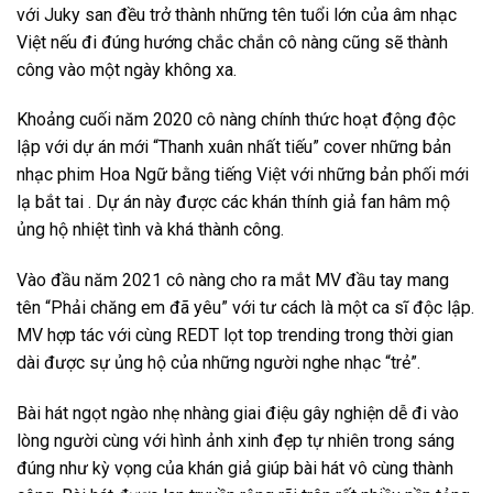
với Juky san đều trở thành những tên tuổi lớn của âm nhạc
Việt nếu đi đúng hướng chắc chắn cô nàng cũng sẽ thành
công vào một ngày không xa.
Khoảng cuối năm 2020 cô nàng chính thức hoạt động độc
lập với dự án mới “Thanh xuân nhất tiếu” cover những bản
nhạc phim Hoa Ngữ bằng tiếng Việt với những bản phối mới
lạ bắt tai . Dự án này được các khán thính giả fan hâm mộ
ủng hộ nhiệt tình và khá thành công.
Vào đầu năm 2021 cô nàng cho ra mắt MV đầu tay mang
tên “Phải chăng em đã yêu” với tư cách là một ca sĩ độc lập.
MV hợp tác với cùng REDT lọt top trending trong thời gian
dài được sự ủng hộ của những người nghe nhạc “trẻ”.
Bài hát ngọt ngào nhẹ nhàng giai điệu gây nghiện dễ đi vào
lòng người cùng với hình ảnh xinh đẹp tự nhiên trong sáng
đúng như kỳ vọng của khán giả giúp bài hát vô cùng thành