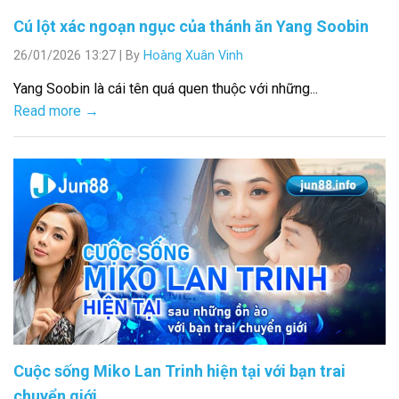
Cú lột xác ngoạn ngục của thánh ăn Yang Soobin
26/01/2026 13:27
|
By
Hoàng Xuân Vinh
Yang Soobin là cái tên quá quen thuộc với những...
Read more →
Cuộc sống Miko Lan Trinh hiện tại với bạn trai
chuyển giới