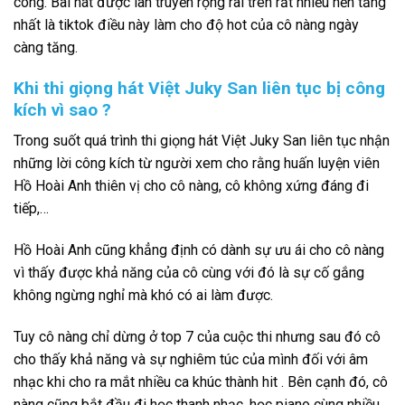
công. Bài hát được lan truyền rộng rãi trên rất nhiều nền tảng
nhất là tiktok điều này làm cho độ hot của cô nàng ngày
càng tăng.
Khi thi giọng hát Việt Juky San liên tục bị công
kích vì sao ?
Trong suốt quá trình thi giọng hát Việt Juky San liên tục nhận
những lời công kích từ người xem cho rằng huấn luyện viên
Hồ Hoài Anh thiên vị cho cô nàng, cô không xứng đáng đi
tiếp,…
Hồ Hoài Anh cũng khẳng định có dành sự ưu ái cho cô nàng
vì thấy được khả năng của cô cùng với đó là sự cố gắng
không ngừng nghỉ mà khó có ai làm được.
Tuy cô nàng chỉ dừng ở top 7 của cuộc thi nhưng sau đó cô
cho thấy khả năng và sự nghiêm túc của mình đối với âm
nhạc khi cho ra mắt nhiều ca khúc thành hit . Bên cạnh đó, cô
nàng cũng bắt đầu đi học thanh nhạc, học piano cùng nhiều