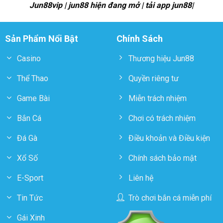
Jun88vip | jun88 hiện đang mở | tải app jun88|
Sản Phẩm Nổi Bật
Chính Sách
Casino
Thương hiệu Jun88
Thể Thao
Quyền riêng tư
Game Bài
Miễn trách nhiệm
Bắn Cá
Chơi có trách nhiệm
Đá Gà
Điều khoản và Điều kiện
Xổ Số
Chính sách bảo mật
E-Sport
Liên hệ
Tin Tức
Trò chơi bắn cá miễn phí
Gái Xinh