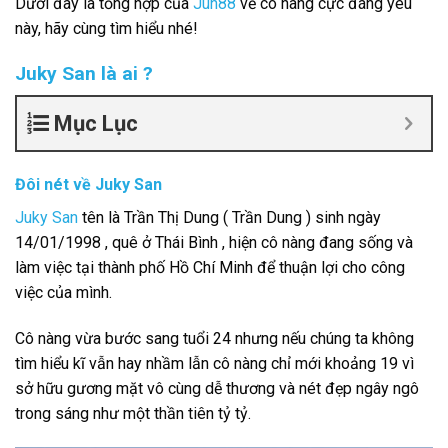
Dưới đây là tổng hợp của
Jun88
về cô nàng cực đáng yêu
này, hãy cùng tìm hiểu nhé!
Juky San là ai ?
Mục Lục
Đôi nét về Juky San
Juky San
tên là Trần Thị Dung ( Trần Dung ) sinh ngày
14/01/1998 , quê ở Thái Bình , hiện cô nàng đang sống và
làm việc tại thành phố Hồ Chí Minh để thuận lợi cho công
việc của mình.
Cô nàng vừa bước sang tuổi 24 nhưng nếu chúng ta không
tìm hiểu kĩ vẫn hay nhầm lẫn cô nàng chỉ mới khoảng 19 vì
sở hữu gương mặt vô cùng dễ thương và nét đẹp ngây ngô
trong sáng như một thần tiên tỷ tỷ.