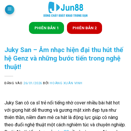
Bỏ
qua
nội
dung
PHIÊN BẢN 1
PHIÊN BẢN 2
Juky San – Âm nhạc hiện đại thu hút thế
hệ Genz và những bước tiến trong nghệ
thuật!
ĐĂNG VÀO
26/01/2026
BỞI
HOÀNG XUÂN VINH
Juky San cô ca sĩ trẻ nổi tiếng nhờ cover nhiều bài hát hot
với giọng hát dễ thương và gương mặt xinh đẹp tựa như
thiên thần, niềm đam mê ca hát là động lực giúp cô nàng
theo đuổi nghệ thuật một cách nghiêm túc và chuyên nghiệp.