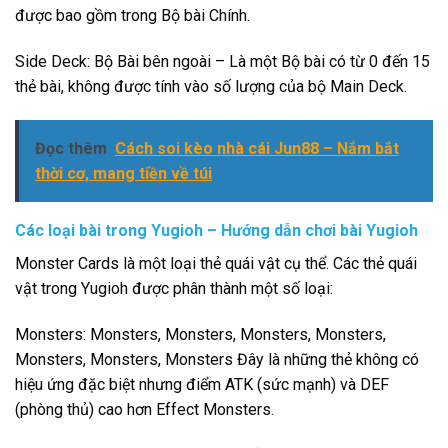
được bao gồm trong Bộ bài Chính.
Side Deck: Bộ Bài bên ngoài –
Là một Bộ bài có từ 0 đến 15
thẻ bài, không được tính vào số lượng của bộ Main Deck.
Đọc thêm
Cách soi kèo nhà cái Jun88 – Nắm bắt
thời cơ, mang tiền về túi
Các loại bài trong Yugioh – Hướng dẫn chơi bài Yugioh
Monster Cards là một loại thẻ quái vật cụ thể. Các thẻ quái
vật trong Yugioh được phân thành một số loại:
Monsters: Monsters, Monsters, Monsters, Monsters,
Monsters, Monsters, Monsters Đây là những thẻ không có
hiệu ứng đặc biệt nhưng điểm ATK (sức mạnh) và DEF
(phòng thủ) cao hơn Effect Monsters.