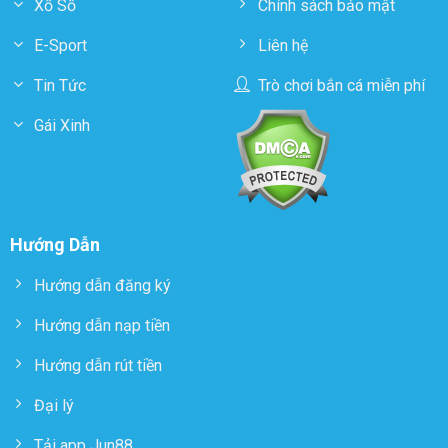
Xổ Số
Chính sách bảo mật
E-Sport
Liên hệ
Tin Tức
Trò chơi bắn cá miễn phí
Gái Xinh
Hướng Dẫn
Hướng dẫn đăng ký
Hướng dẫn nạp tiền
Hướng dẫn rút tiền
Đại lý
Tải app Jun88