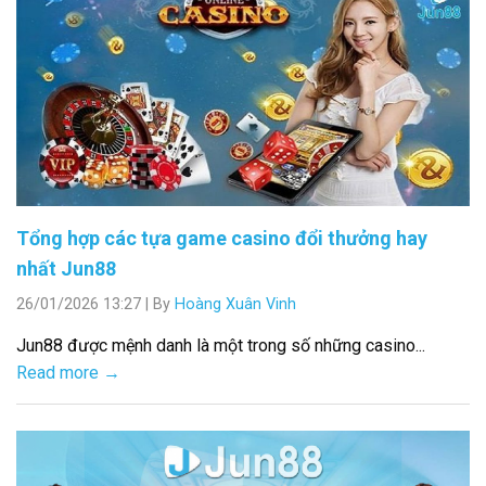
Tổng hợp các tựa game casino đổi thưởng hay
nhất Jun88
26/01/2026 13:27
|
By
Hoàng Xuân Vinh
Jun88 được mệnh danh là một trong số những casino...
Read more →