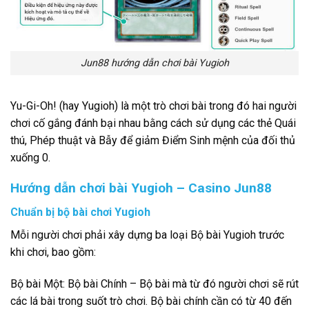
Jun88 hướng dẫn chơi bài Yugioh
Yu-Gi-Oh! (hay Yugioh) là một trò chơi bài trong đó hai người
chơi cố gắng đánh bại nhau bằng cách sử dụng các thẻ Quái
thú, Phép thuật và Bẫy để giảm Điểm Sinh mệnh của đối thủ
xuống 0.
Hướng dẫn chơi bài Yugioh – Casino Jun88
Chuẩn bị bộ bài chơi Yugioh
Mỗi người chơi phải xây dựng ba loại Bộ bài Yugioh trước
khi chơi, bao gồm:
Bộ bài Một: Bộ bài Chính – Bộ bài mà từ đó người chơi sẽ rút
các lá bài trong suốt trò chơi. Bộ bài chính cần có từ 40 đến