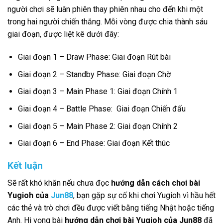
người chơi sẽ luân phiên thay phiên nhau cho đến khi một
trong hai người chiến thắng. Mỗi vòng được chia thành sáu
giai đoạn, được liệt kê dưới đây:
Giai đoạn 1 – Draw Phase: Giai đoạn Rút bài
Giai đoạn 2 – Standby Phase: Giai đoạn Chờ
Giai đoạn 3 – Main Phase 1: Giai đoạn Chính 1
Giai đoạn 4 – Battle Phase: Giai đoạn Chiến đấu
Giai đoạn 5 – Main Phase 2: Giai đoạn Chính 2
Giai đoạn 6 – End Phase: Giai đoạn Kết thúc
Kết luận
Sẽ rất khó khăn nếu chưa đọc
hướng dẫn cách chơi bài
Yugioh của
Jun88
, bạn gặp sự cố khi chơi Yugioh vì hầu hết
các thẻ và trò chơi đều được viết bằng tiếng Nhật hoặc tiếng
Anh. Hi vọng bài
hướng dẫn chơi bài Yugioh của Jun88
đã