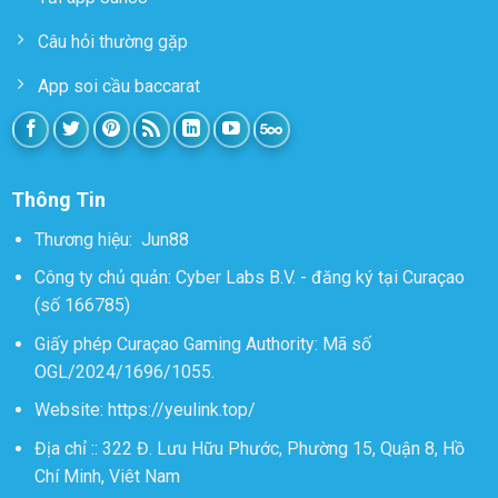
Câu hỏi thường gặp
App soi cầu baccarat
Thông Tin
Thương hiệu:
Jun88
Công ty chủ quản: Cyber Labs B.V. - đăng ký tại Curaçao
(số 166785)
Giấy phép Curaçao Gaming Authority: Mã số
OGL/2024/1696/1055.
Website:
https://yeulink.top/
Địa chỉ ::
322 Đ. Lưu Hữu Phước, Phường 15, Quận 8, Hồ
Chí Minh, Viêt Nam