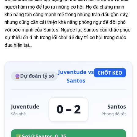
người hâm mộ để tạo ra những cơ hội. Họ đã chứng minh
khả năng tấn công mạnh mẽ trong những trận đấu gần đây,
nhưng cũng cần cải thiện khả năng phòng ngự để đối phó
với sức mạnh của Santos. Ngược lại, Santos cần khắc phục
sự thiếu ổn định trong lối chơi để duy trì cơ hội trong cuộc
đua hiện tại…
Juventude vs
CHỐT KÈO
Dự đoán tỷ số
Santos
0 – 2
Juventude
Santos
Sân nhà
Phong độ tốt
Gợi ý:
Santos -0. 25