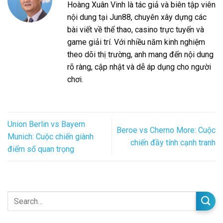
Hoàng Xuân Vinh là tác giả và biên tập viên
nội dung tại Jun88, chuyên xây dựng các
bài viết về thể thao, casino trực tuyến và
game giải trí. Với nhiều năm kinh nghiệm
theo dõi thị trường, anh mang đến nội dung
rõ ràng, cập nhật và dễ áp dụng cho người
chơi.
Union Berlin vs Bayern
Beroe vs Cherno More: Cuộc
Munich: Cuộc chiến giành
chiến đầy tính cạnh tranh
điểm số quan trọng