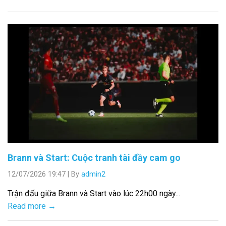
Brann và Start: Cuộc tranh tài đầy cam go
12/07/2026 19:47
|
By
admin2
Trận đấu giữa Brann và Start vào lúc 22h00 ngày...
Read more →