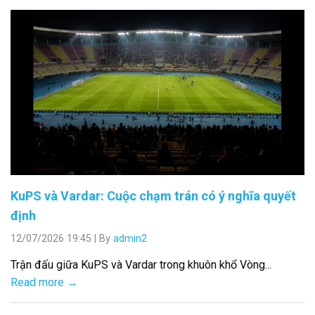
KuPS và Vardar: Cuộc chạm trán có ý nghĩa quyết
định
12/07/2026 19:45
|
By
admin2
Trận đấu giữa KuPS và Vardar trong khuôn khổ Vòng...
Read more →