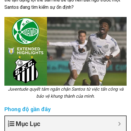
Santos đang tìm kiếm sự ổn định?
Juventude quyết tâm ngăn chặn Santos từ việc tấn công và
bảo vệ khung thành của mình.
Phong độ gần đây
Mục Lục