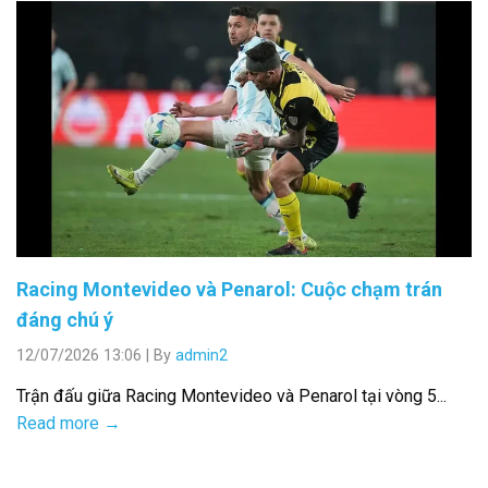
Racing Montevideo và Penarol: Cuộc chạm trán
đáng chú ý
12/07/2026 13:06
|
By
admin2
Trận đấu giữa Racing Montevideo và Penarol tại vòng 5...
Read more →