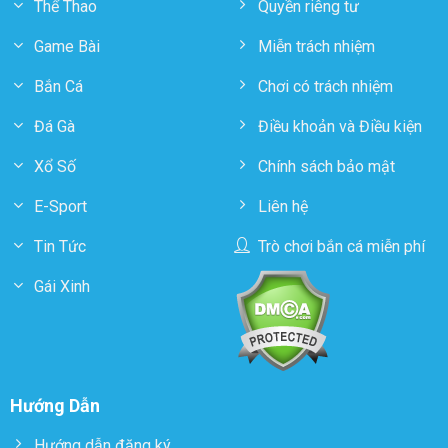
Thể Thao
Quyền riêng tư
Game Bài
Miễn trách nhiệm
Bắn Cá
Chơi có trách nhiệm
Đá Gà
Điều khoản và Điều kiện
Xổ Số
Chính sách bảo mật
E-Sport
Liên hệ
Tin Tức
Trò chơi bắn cá miễn phí
Gái Xinh
Hướng Dẫn
Hướng dẫn đăng ký