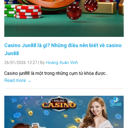
Casino Jun88 là gì? Những điều nên biết về casino
Jun88
26/01/2026 13:27
|
By
Hoàng Xuân Vinh
Casino jun88 là một trong những cụm từ khóa được...
Read more →