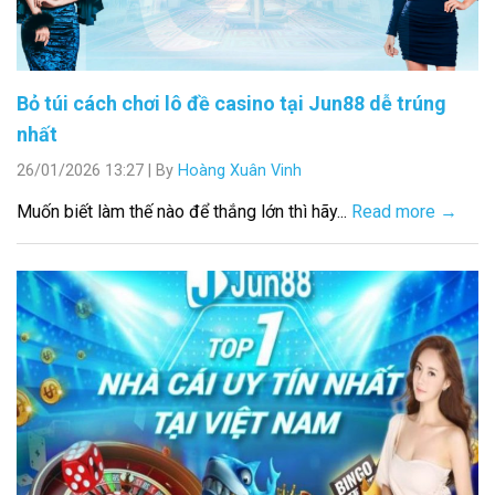
Bỏ túi cách chơi lô đề casino tại Jun88 dễ trúng
nhất
26/01/2026 13:27
|
By
Hoàng Xuân Vinh
Muốn biết làm thế nào để thắng lớn thì hãy...
Read more →