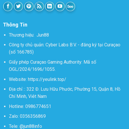
Thông Tin
Thương hiệu:
Jun88
Công ty chủ quản: Cyber Labs B.V. - đăng ký tại Curaçao
(số 166785)
Giấy phép Curaçao Gaming Authority: Mã số
OGL/2024/1696/1055.
Website:
https://yeulink.top/
Địa chỉ ::
322 Đ. Lưu Hữu Phước, Phường 15, Quận 8, Hồ
Chí Minh, Viêt Nam
Hotline: 0986774651
Zalo: 0356356869
Tele: @jun88info