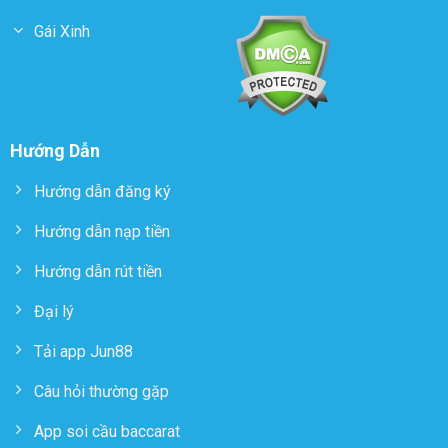
Gái Xinh
Hướng Dẫn
Hướng dẫn đăng ký
Hướng dẫn nạp tiền
Hướng dẫn rút tiền
Đại lý
Tải app Jun88
Câu hỏi thường gặp
App soi cầu baccarat