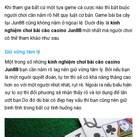
Khi tham gia bất cứ một tựa game cá cược nào thì bắt buộc
người chơi cần nắm rõ hết quy luật cơ bản. Game bài ba cây
tại Jun88 cũng không nằm ở ngoại lệ. Dưới đây là
kinh
nghiệm chơi bài cào casino Jun88
mới nhất mà người chơi
có thể tham khảo như sau.
Giữ vững tâm lý
Một trong số những
kinh nghiệm chơi bài cào casino
Jun88
bạn cần nắm rõ lag nên giữ vững tâm lý. Bởi nếu bạn
là một người quyết đoán, tự tin thì sẽ có khả năng thắng cao
hơn so với một người nhút nhát, rụt rè. Ngoài ra nếu biểu hiện
sự lo sợ thì đối phương sẽ nhận thấy rõ và lợi dụng để lấn
ướt bạn.Do đó dù bài có đẹp hay xấu thì bạn cũng nên giữ
bình tĩnh trong bất cứ tình huống nào.