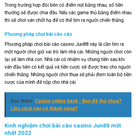
Trong trường hợp đôi bên có điểm nút bằng nhau, số tiền
thưởng sẽ được chia đều. Nếu các game thủ bằng điểm nhau
thì sẽ chơi ván chốt hạ để có thể tìm ra người chiến thắng.
Phương pháp chơi bài cào cáo
Phương pháp chơi bài cào casino Jun88 này là cần tìm ra
một người chơi giữ vai trò làm nhà cái. Những người chơi còn
lại sẽ làm nhà con. Nhà cái có nhiệm vụ chung tiền sau khi
ván đầu tiên có kết quả và tiền cược sẽ được trao cho người
chiến thắng. Những người chơi thua sẽ phải đem toàn bộ tiền
cược của mình để nộp cho nhà cái.
Đọc thêm
Casino online hack - Bạn đã thử chưa?
Liệu cách này có thành công?
Kinh nghiệm chơi bài cào casino Jun88 mới
nhất 2022