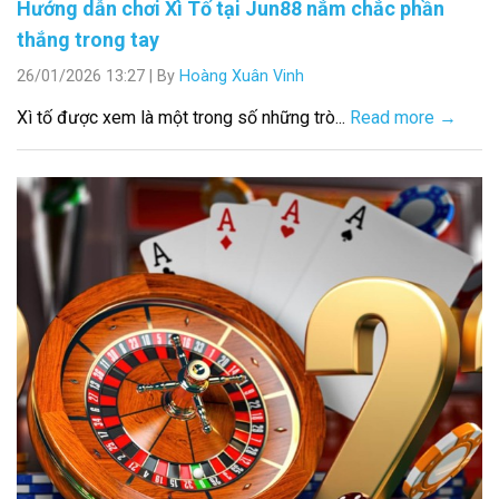
Hướng dẫn chơi Xì Tố tại Jun88 nắm chắc phần
thắng trong tay
26/01/2026 13:27
|
By
Hoàng Xuân Vinh
Xì tố được xem là một trong số những trò...
Read more →