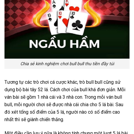
Chia sẻ kinh nghiệm chơi bull bull thu tiền đầy túi
Tương tự các trò chơi cá cược khác, trò bull bull cũng sử
dụng bộ bài tây 52 lá. Cách chơi của bull khá đơn giản. Mỗi
ván bài sẽ gồm 1 nhà cái và 3 nhà con. Trong mỗi ván bull
bull, mỗi người chơi sẽ được nhà cái chia cho 5 lá bài. Sau
đó xét tổng số điểm của 5 lá, người nào có số điểm cao
nhất thì sẽ giành chiến thắng.
Một điều cần lưu ý nữa là không tính chung một lượt 5 lá bài,