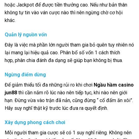
hoặc Jackpot để được tiền thưởng cao. Nếu như bản thân
không tự tin vào ván cược nào thì nên ngừng chờ cơ hội
khác.
Quản lý nguồn vốn
Đây là việc mà phần lớn người tham gia bỏ quên tuy nhiên nó
lại mang lại hiệu quả cao. Phân bổ số vốn 1 cách thích
hợp, phân chia đánh đa dạng sẽ giúp bạn không bị thua.
Ngừng điểm dừng
Để giảm thiểu tối đa những rủi ro khi chơi
Ngầu hầm casino
jun88
thì cần nắm rõ lúc nào nên tiếp tục, khi nào nên giới
hạn. Đừng vừa vào trận đã nản, cũng đừng “ cố đấm ăn xôi”.
Hãy suy nghĩ thật kỹ trước lúc đưa ra quyết định.
Xây dựng phong cách chơi
Mỗi người tham gia cược sẽ có 1 suy nghĩ riêng. Không nên