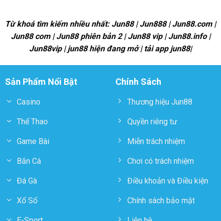
Từ khoá tìm kiếm nhiều nhất: Jun88 | Jun888 | Jun88.com |
Jun88 com | Jun88 phiên bản 2 | Jun88 vip | Jun88.info |
Jun88vip | jun88 hiện đang mở | tải app jun88|
Sản Phẩm Nổi Bật
Chính Sách
Casino
Thương hiệu Jun88
Thể Thao
Quyền riêng tư
Game Bài
Miễn trách nhiệm
Bắn Cá
Chơi có trách nhiệm
Đá Gà
Điều khoản và Điều kiện
Xổ Số
Chính sách bảo mật
E-Sport
Liên hệ