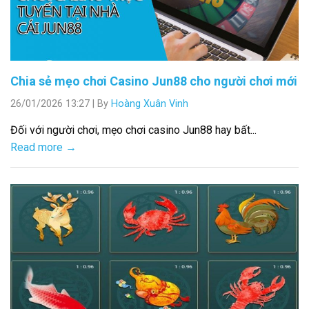
Chia sẻ mẹo chơi Casino Jun88 cho người chơi mới
26/01/2026 13:27
|
By
Hoàng Xuân Vinh
Đối với người chơi, mẹo chơi casino Jun88 hay bất...
Read more →