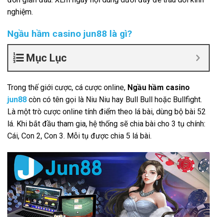
nghiệm.
Ngầu hầm casino jun88 là gì?
Mục Lục
Trong thế giới cược, cá cược online,
Ngầu hầm casino
jun88
còn có tên gọi là Niu Niu hay Bull Bull hoặc Bullfight.
Là một trò cược online tính điểm theo lá bài, dùng bộ bài 52
lá. Khi bắt đầu tham gia, hệ thống sẽ chia bài cho 3 tụ chính:
Cái, Con 2, Con 3. Mỗi tụ được chia 5 lá bài.