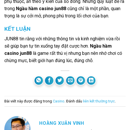
phụ thuộc, ăn theo ý kiến của số đông. Những quy luật đề ra
trong
Ngầu hầm casino jun88
cũng chỉ là một phần, quan
trọng là sự cởi mở, phong phú trong lối chơi của bạn.
KẾT LUẬN
JUN88 tin rằng với những thông tin và kinh nghiệm vừa rồi
sẽ giúp bạn tự tin xuống tay đặt cược hơn.
Ngầu hầm
casino jun88
là game rất thú vị nhưng bạn nên nhớ chơi có
chừng mực, biết giới hạn đúng lúc, đúng chỗ.
Bài viết này được đăng trong
Casino
. Đánh dấu
liên kết thường trực
.
HOÀNG XUÂN VINH