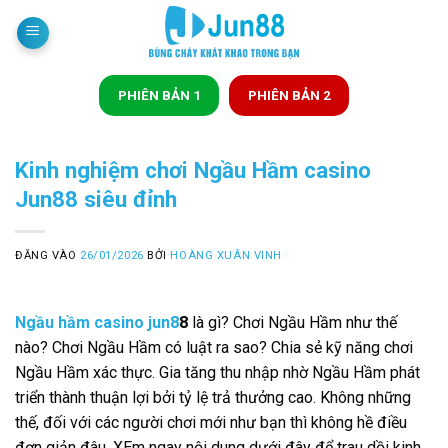
Bỏ
qua
nội
dung
PHIÊN BẢN 1
PHIÊN BẢN 2
Kinh nghiệm chơi Ngầu Hầm casino
Jun88 siêu đỉnh
ĐĂNG VÀO
26/01/2026
BỞI
HOÀNG XUÂN VINH
Ngầu hầm casino jun8
8
là gì? Chơi Ngầu Hầm như thế
nào? Chơi Ngầu Hầm có luật ra sao? Chia sẻ kỹ năng chơi
Ngầu Hầm xác thực. Gia tăng thu nhập nhờ Ngầu Hầm phát
triển thành thuận lợi bởi tỷ lệ trả thưởng cao. Không những
thế, đối với các người chơi mới như bạn thì không hề điều
đơn giản đâu. XEm ngay nội dung dưới đây để trau dồi kinh