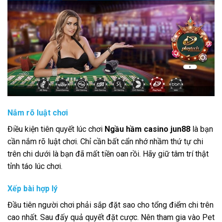
Nắm rõ luật chơi
Điều kiện tiên quyết lúc chơi
Ngầu hầm casino jun88
là bạn
cần nắm rõ luật chơi. Chỉ cần bất cẩn nhớ nhầm thứ tự chi
trên chi dưới là bạn đã mất tiền oan rồi. Hãy giữ tâm trí thật
tỉnh táo lúc chơi.
Xếp bài hợp lý
Đầu tiên người chơi phải sắp đặt sao cho tổng điểm chi trên
cao nhất. Sau đấy quả quyết đặt cược. Nên tham gia vào Pet