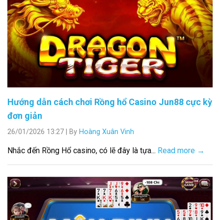
Hướng dẫn cách chơi Rồng hổ Casino Jun88 cực kỳ
đơn giản
26/01/2026 13:27
|
By
Hoàng Xuân Vinh
Nhắc đến Rồng Hổ casino, có lẽ đây là tựa...
Read more →