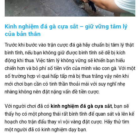
Kinh nghiệm đá gà cựa sắt – giữ vững tâm lý
của bản thân
Trước khi bước vào trận cược đá gà hãy chuẩn bị tâm lý thật
bình tĩnh, nếu bạn không giữ được bình tĩnh sẽ dễ bị kích
động khi thua. Việc tâm lý không vững sẽ khiến bạn hiếu
chiến hơn và bỏ phí số tiền vốn của mình vào con gà. Với một
số trường hợp vì quá hấp tấp mà bị thua trắng vậy nên khi
mới chơi bạn cần có tinh thần thoải mái với suy nghĩ nhẹ
nhàng không nên đặt nặng vấn đề tiền cược.
Với người chơi đã có
kinh nghiệm đá gà cựa sắt
, bạn sẽ
thấy họ có một phong thái rất bình tĩnh để quan sát và lên kế
hoạch cho trận đấu thay vì vội vàng đặt cược. Hãy thử tìm
một người đã có kinh nghiệm dạy bạn.