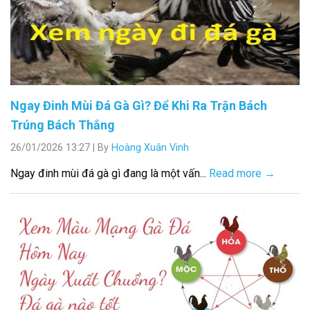
Ngay Đinh Mùi Đá Gà Gì? Để Khi Ra Trận Bách
Trúng Bách Thắng
26/01/2026 13:27
|
By
Hoàng Xuân Vinh
Ngay đinh mùi đá gà gì đang là một vấn...
Read more →