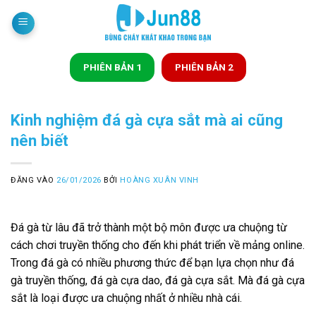
Bỏ
qua
nội
dung
PHIÊN BẢN 1
PHIÊN BẢN 2
Kinh nghiệm đá gà cựa sắt mà ai cũng
nên biết
ĐĂNG VÀO
26/01/2026
BỞI
HOÀNG XUÂN VINH
Đá gà từ lâu đã trở thành một bộ môn được ưa chuộng từ
cách chơi truyền thống cho đến khi phát triển về mảng online.
Trong đá gà có nhiều phương thức để bạn lựa chọn như đá
gà truyền thống, đá gà cựa dao, đá gà cựa sắt. Mà đá gà cựa
sắt là loại được ưa chuộng nhất ở nhiều nhà cái.