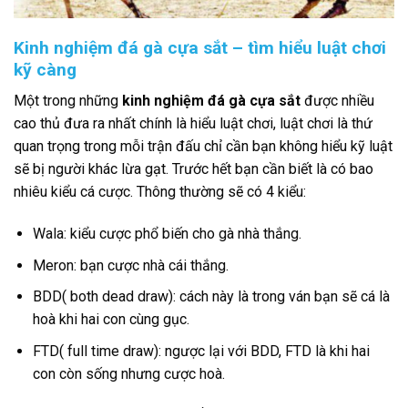
Kinh nghiệm đá gà cựa sắt – tìm hiểu luật chơi
kỹ càng
Một trong những
kinh nghiệm đá gà cựa sắt
được nhiều
cao thủ đưa ra nhất chính là hiểu luật chơi, luật chơi là thứ
quan trọng trong mỗi trận đấu chỉ cần bạn không hiểu kỹ luật
sẽ bị người khác lừa gạt. Trước hết bạn cần biết là có bao
nhiêu kiểu cá cược. Thông thường sẽ có 4 kiểu:
Wala: kiểu cược phổ biến cho gà nhà thắng.
Meron: bạn cược nhà cái thắng.
BDD( both dead draw): cách này là trong ván bạn sẽ cá là
hoà khi hai con cùng gục.
FTD( full time draw): ngược lại với BDD, FTD là khi hai
con còn sống nhưng cược hoà.