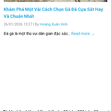
Khám Phá Một Vài Cách Chọn Gà Đá Cựa Sắt Hay
Và Chuẩn Nhất
26/01/2026 13:27
|
By
Hoàng Xuân Vinh
Đá gà là một thú vui dân gian đặc sắc...
Read more →