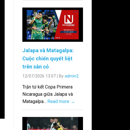
Jalapa và Matagalpa:
Cuộc chiến quyết liệt
trên sân cỏ
12/07/2026 13:07
|
By
admin2
Trận tứ kết Copa Primera
Nicaragua giữa Jalapa và
Matagalpa...
Read more →