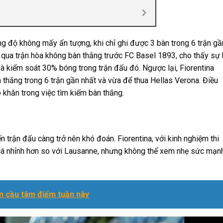
g độ không mấy ấn tượng, khi chỉ ghi được 3 bàn trong 6 trận gầ
ải qua trận hòa không bàn thắng trước FC Basel 1893, cho thấy sự
và kiểm soát 30% bóng trong trận đấu đó. Ngược lại, Fiorentina
 thắng trong 6 trận gần nhất và vừa để thua Hellas Verona. Điều
 khăn trong việc tìm kiếm bàn thắng.
n trận đấu càng trở nên khó đoán. Fiorentina, với kinh nghiệm thi
iá nhỉnh hơn so với Lausanne, nhưng không thể xem nhẹ sức mạn
ận cầu tâm điểm tuần này