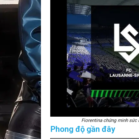
Fiorentina chứng minh sức m
Phong độ gần đây