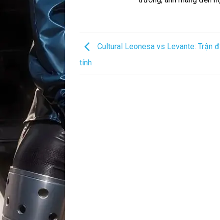
Cultural Leonesa vs Levante: Trận đ
tính