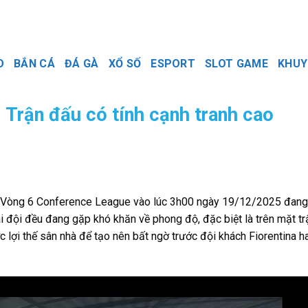
O
BẮN CÁ
ĐÁ GÀ
XỔ SỐ
ESPORT
SLOT GAME
KHUY
: Trận đấu có tính cạnh tranh cao
ại Vòng 6 Conference League vào lúc 3h00 ngày 19/12/2025 đang
i đội đều đang gặp khó khăn về phong độ, đặc biệt là trên mặt tr
 lợi thế sân nhà để tạo nên bất ngờ trước đội khách Fiorentina h