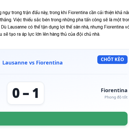
 ngự trong trận đấu này, trong khi Fiorentina cần cải thiện khả n
thắng. Việc thiếu sắc bén trong những pha tấn công sẽ là một tro
 Dù Lausanne có thể tận dụng lợi thế sân nhà, nhưng Fiorentina v
u sẽ tạo ra áp lực lớn lên hàng thủ của đội chủ nhà.
CHỐT KÈO
Lausanne vs Fiorentina
0 – 1
Fiorentina
Phong độ tốt