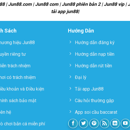
8 | Jun88.com | Jun88 com | Jun88 phiên bản 2 | Jun88 vip | J
tải app jun88|
nh Sách
Hướng Dẫn
hương hiệu Jun88
Hướng dẫn đăng ký
uyền riêng tư
Hướng dẫn nạp tiền
iễn trách nhiệm
Hướng dẫn rút tiền
hơi có trách nhiệm
Đại lý
iều khoản và Điều kiện
Tải app Jun88
hính sách bảo mật
Câu hỏi thường gặp
iên hệ
App soi cầu baccarat
rò chơi bắn cá miễn phí