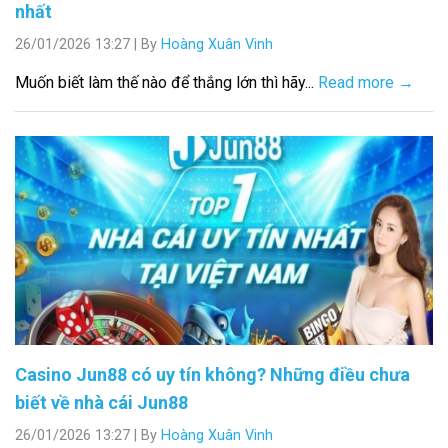
nhất
26/01/2026 13:27
|
By
Hoàng Xuân Vinh
Muốn biết làm thế nào để thắng lớn thì hãy...
Read more →
Casino Jun88 có uy tín không? Những điều chưa
biết về nhà cái Jun88
26/01/2026 13:27
|
By
Hoàng Xuân Vinh