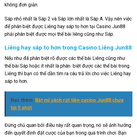
không đơn giản.
Sáp nhỏ nhất là Sáp 2 và Sáp lớn nhất là Sáp A. Vậy nên việc
để phân biệt được Liêng hay sáp to hơn tại Casino Jun88
phải phân biệt được mọi thế bài liêng cũng như Sáp.
Liêng hay sáp to hơn trong Casino Liêng Jun88
Nếu như đã phân biệt rõ được các thế bài Liêng cũng như
thế bài Sáp hoặc ít nhất là phân biệt được các thế bài trong
Liêng thì bạn có thể dần tìm ra câu trả lời cho việc Liêng hay
sáp to hơn.
Đọc thêm
Bật mí cách rút tiền casino Jun88 chưa
tới 5 phút
Đừng chủ quan bởi điều này rất quan trọng, nó sẽ ảnh hưởng
đến quyết định đặt cược của bạn trong quá trình chơi. Bạn