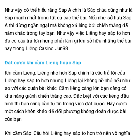
Như vậy có thể hiểu rằng Sáp A chín là Sáp chúa cũng như là
Sáp mạnh nhất trong tất cả các thế bài. Nếu như sở hữu Sáp
A thì đừng ngần ngại mà không xả láng bởi chiến thắng đã
nắm chắc trong tay bạn. Như vậy việc Liêng hay sáp to hơn
đã có câu trả lời nhưng phải làm gì khi sở hữu những thế bài
này trong Liêng Casino Jun88.
Đặt cược khi cầm Liêng hoặc Sáp
Khi cầm Liêng: Liêng nhỏ hơn Sáp chính là câu trả lời của
Liêng hay sáp to hơn nhưng Liêng lại không hề nhỏ nếu như
so với các quân bài khác. Cầm liêng càng lớn bạn càng có
khả năng giành chiến thắng cao. Đặc biệt với các liêng đầu
hình thì bạn càng cần tự tin trong việc đặt cược. Hãy cược
một cách khôn khéo để đối phương không đoán được bài
của bạn.
Khi cầm Sáp: Câu hỏi Liêng hay sáp to hơn trở nên vô nghĩa