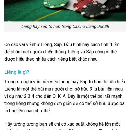
Liêng hay sáp to hơn trong Casino Liêng Jun88
Có các vai vế như Liêng, Sáp, Đầu hình hay cách tính điểm
để phân biệt người chiến thắng. Liêng và Sáp cùng vì thế
được hiểu theo nhiều cách riêng biệt khác nhau.
Liêng là gì?
Trong sự nghi vấn của việc Liêng hay Sáp to hơn thì cần hiểu
Liêng là một thế bài mà người chơi sở hữu 3 lá bài liền nhau
ví dụ như 2 3 4 cho đến Q, K, A. Đây là một thế bài rất mạnh
trong liêng nhưng không đơn giản để có thể sở hữu được ba
lá bài liền nhau như thế.
Hãy tưởng tượng bạn sẽ chỉ có xác suất không hề lớn một