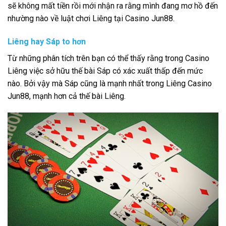
sẽ không mất tiền rồi mới nhận ra rằng mình đang mơ hồ đến
nhường nào về luật chơi Liêng tại Casino Jun88.
Liêng hay Sáp to hơn
Từ những phân tích trên bạn có thể thấy rằng trong Casino
Liêng việc sở hữu thế bài Sáp có xác xuất thấp đến mức
nào. Bởi vậy mà Sáp cũng là mạnh nhất trong Liêng Casino
Jun88, mạnh hơn cả thế bài Liêng.