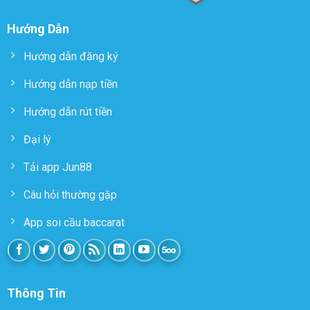
Hướng Dẫn
Hướng dẫn đăng ký
Hướng dẫn nạp tiền
Hướng dẫn rút tiền
Đại lý
Tải app Jun88
Câu hỏi thường gặp
App soi cầu baccarat
Thông Tin