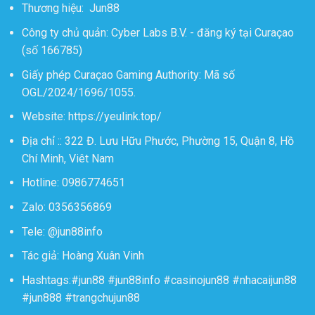
Thương hiệu:
Jun88
Công ty chủ quản: Cyber Labs B.V. - đăng ký tại Curaçao
(số 166785)
Giấy phép Curaçao Gaming Authority: Mã số
OGL/2024/1696/1055.
Website:
https://yeulink.top/
Địa chỉ ::
322 Đ. Lưu Hữu Phước, Phường 15, Quận 8, Hồ
Chí Minh, Viêt Nam
Hotline: 0986774651
Zalo: 0356356869
Tele: @jun88info
Tác giả:
Hoàng Xuân Vinh
Hashtags:#jun88 #jun88info #casinojun88 #nhacaijun88
#jun888 #trangchujun88