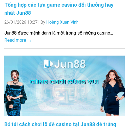
Tổng hợp các tựa game casino đổi thưởng hay
nhất Jun88
26/01/2026 13:27
|
By
Hoàng Xuân Vinh
Jun88 được mệnh danh là một trong số những casino...
Read more →
Bỏ túi cách chơi lô đề casino tại Jun88 dễ trúng