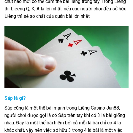
chút nào mới có thể cầm thế bài liêng trong tay. Trong Liêng
thì Lieeng Q, K, A là lớn nhất, nếu các người chơi đều sở hữu
Liêng thì sẽ so chất của quân bài lớn nhất.
Sáp là gì?
Sáp cũng là một thế bài mạnh trong Liêng Casino Jun88,
người chơi được gọi là có Sáp trên tay khi có 3 lá bài giống
nhau. Đây là một thế bài hiếm bởi cả mỗi lá bài chỉ có 4 lá
khác chất, vậy nên việc sở hữu 3 trong 4 là bài là một việc