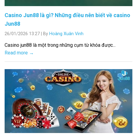
Casino Jun88 là gì? Những điều nên biết về casino
Jun88
26/01/2026 13:27
|
By
Hoàng Xuân Vinh
Casino jun88 là một trong những cụm từ khóa được...
Read more →