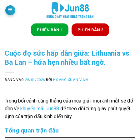
Bỏ
qua
nội
dung
PHIÊN BẢN 1
PHIÊN BẢN 2
Cuộc đọ sức hấp dẫn giữa: Lithuania vs
Ba Lan – hứa hẹn nhiều bất ngờ.
ĐĂNG VÀO
26/01/2026
BỞI
HOÀNG XUÂN VINH
Trong bối cảnh căng thẳng của mùa giải, mọi ánh mắt sẽ đổ
dồn về
khuyến mãi Jun88
để theo dõi từng giây phút quyết
định của trận đấu kinh điển này.
Tổng quan trận đấu