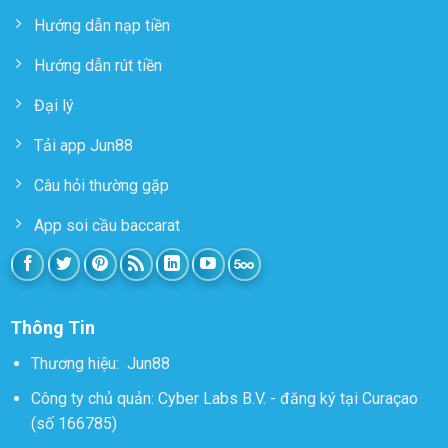
Hướng dẫn nạp tiền
Hướng dẫn rút tiền
Đại lý
Tải app Jun88
Câu hỏi thường gặp
App soi cầu baccarat
Thông Tin
Thương hiệu:
Jun88
Công ty chủ quản: Cyber Labs B.V. - đăng ký tại Curaçao
(số 166785)