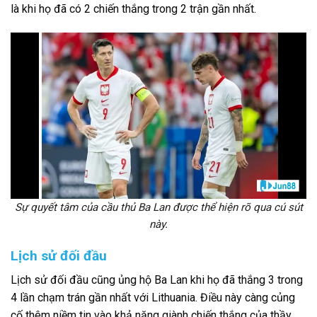
là khi họ đã có 2 chiến thắng trong 2 trận gần nhất.
Sự quyết tâm của cầu thủ Ba Lan được thể hiện rõ qua cú sút
này.
Lịch sử đối đầu
Lịch sử đối đầu cũng ủng hộ Ba Lan khi họ đã thắng 3 trong
4 lần chạm trán gần nhất với Lithuania. Điều này càng củng
cố thêm niềm tin vào khả năng giành chiến thắng của thầy