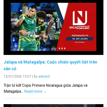
Jalapa và Matagalpa: Cuộc chiến quyết liệt trên
sân cỏ
12/07/2026 13:07
|
By
admin2
Trận tứ kết Copa Primera Nicaragua giữa Jalapa và
Matagalpa...
Read more →