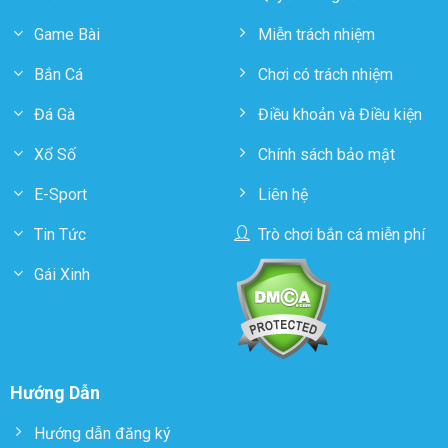
Game Bài
Miễn trách nhiệm
Bắn Cá
Chơi có trách nhiệm
Đá Gà
Điều khoản và Điều kiện
Xổ Số
Chính sách bảo mật
E-Sport
Liên hệ
Tin Tức
Trò chơi bắn cá miễn phí
Gái Xinh
Hướng Dẫn
Hướng dẫn đăng ký