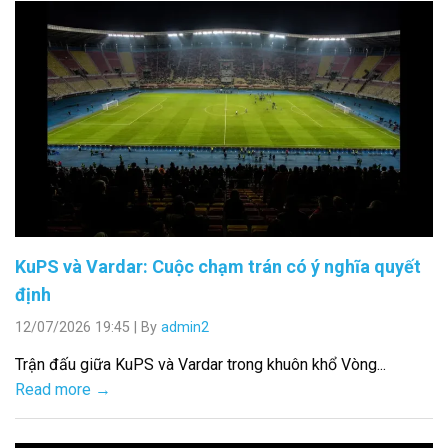
KuPS và Vardar: Cuộc chạm trán có ý nghĩa quyết
định
12/07/2026 19:45
|
By
admin2
Trận đấu giữa KuPS và Vardar trong khuôn khổ Vòng...
Read more →