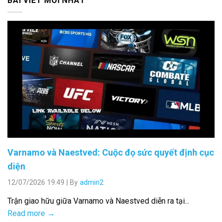
BÀI VIẾT MỚI NHẤT
Varnamo và Naestved: Cuộc đọ sức quyết định cục
diện
12/07/2026 19:49
|
By
admin2
Trận giao hữu giữa Varnamo và Naestved diễn ra tại...
Read more →