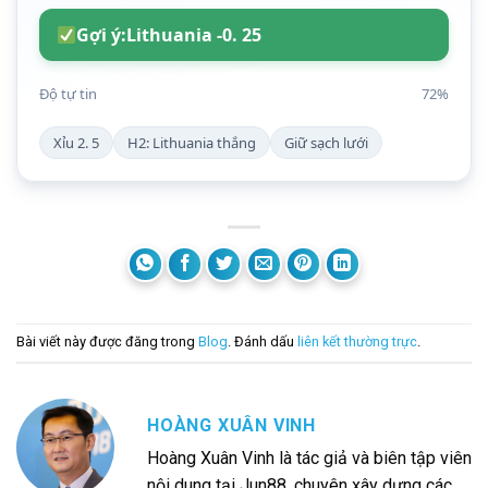
Gợi ý:
Lithuania -0. 25
Độ tự tin
72%
Xỉu 2. 5
H2: Lithuania thắng
Giữ sạch lưới
Bài viết này được đăng trong
Blog
. Đánh dấu
liên kết thường trực
.
HOÀNG XUÂN VINH
Hoàng Xuân Vinh là tác giả và biên tập viên
nội dung tại Jun88, chuyên xây dựng các