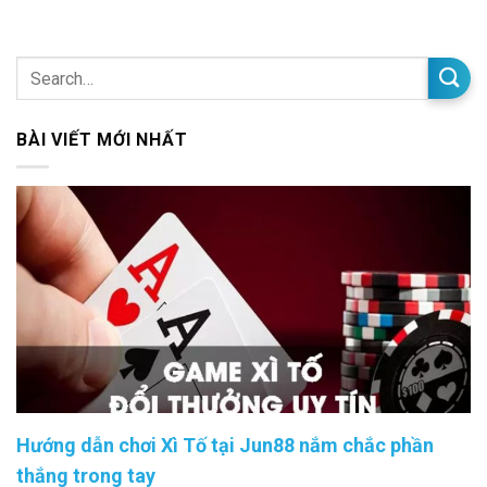
BÀI VIẾT MỚI NHẤT
Hướng dẫn chơi Xì Tố tại Jun88 nắm chắc phần
thắng trong tay