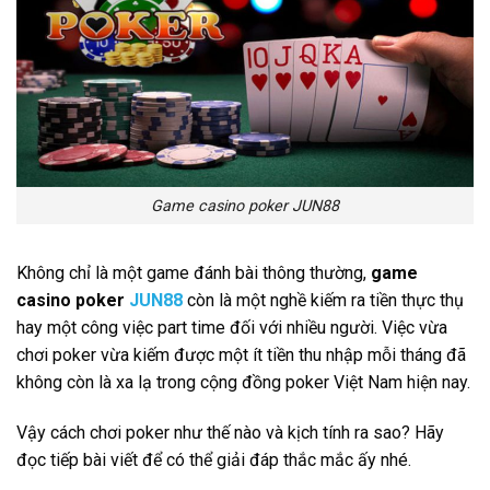
Game casino poker JUN88
Không chỉ là một game đánh bài thông thường,
game
casino poker
JUN88
còn là một nghề kiếm ra tiền thực thụ
hay một công việc part time đối với nhiều người. Việc vừa
chơi poker vừa kiếm được một ít tiền thu nhập mỗi tháng đã
không còn là xa lạ trong cộng đồng poker Việt Nam hiện nay.
Vậy cách chơi poker như thế nào và kịch tính ra sao? Hãy
đọc tiếp bài viết để có thể giải đáp thắc mắc ấy nhé.