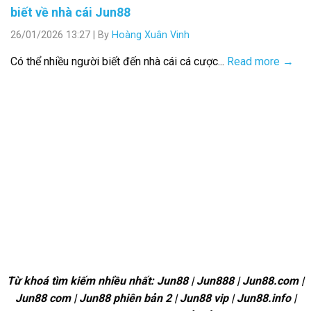
biết về nhà cái Jun88
26/01/2026 13:27
|
By
Hoàng Xuân Vinh
Có thể nhiều người biết đến nhà cái cá cược...
Read more →
Từ khoá tìm kiếm nhiều nhất: Jun88 | Jun888 | Jun88.com |
Jun88 com | Jun88 phiên bản 2 | Jun88 vip | Jun88.info |