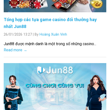
Tổng hợp các tựa game casino đổi thưởng hay
nhất Jun88
26/01/2026 13:27
|
By
Hoàng Xuân Vinh
Jun88 được mệnh danh là một trong số những casino...
Read more →