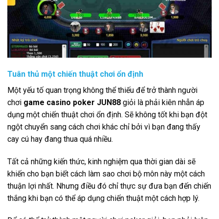
Tuân thủ một chiến thuật chơi ổn định
Một yếu tố quan trọng không thể thiếu để trở thành người
chơi
game casino poker JUN88
giỏi là phải kiên nhẫn áp
dụng một chiến thuật chơi ổn định. Sẽ không tốt khi bạn đột
ngột chuyển sang cách chơi khác chỉ bởi vì bạn đang thấy
cay cú hay đang thua quá nhiều.
Tất cả những kiến thức, kinh nghiệm qua thời gian dài sẽ
khiến cho bạn biết cách làm sao chơi bộ môn này một cách
thuận lợi nhất. Nhưng điều đó chỉ thực sự đưa bạn đến chiến
thắng khi bạn có thể áp dụng chiến thuật một cách hợp lý.