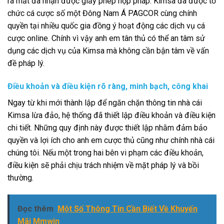
ra mắt đã nhận được giấy phép hợp pháp. Kimsa đã được tổ
chức cá cược số một Đông Nam Á PAGCOR cùng chính
quyền tại nhiều quốc gia đồng ý hoạt động các dịch vụ cá
cược online. Chính vì vậy anh em tân thủ có thể an tâm sử
dụng các dịch vụ của Kimsa mà không cần bận tâm về vấn
đề pháp lý.
Điều khoản và điều kiện rõ ràng, minh bạch, công khai
Ngay từ khi mới thành lập để ngăn chặn thông tin nhà cái
Kimsa lừa đảo, hệ thống đã thiết lập điều khoản và điều kiện
chi tiết. Những quy định này được thiết lập nhằm đảm bảo
quyền và lợi ích cho anh em cược thủ cũng như chính nhà cái
chúng tôi. Nếu một trong hai bên vi phạm các điều khoản,
điều kiện sẽ phải chịu trách nhiệm về mặt pháp lý và bồi
thường.
Đọc thêm
Một Số Thông Tin Cần Biết Về Khuyến
Mãi Mmwin