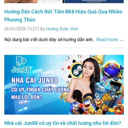
Hướng Dẫn Cách Rút Tiền BK8 Hiệu Quả Qua Nhiều
Phương Thức
26/01/2026 13:27
|
By
Hoàng Xuân Vinh
Nội dung bài viết dưới đây sẽ hướng dẫn anh...
Read more →
Nhà cái Jun88 có uy tín và chất lượng như lời đồn?