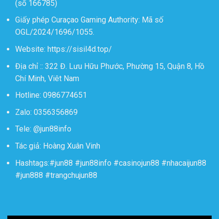
(số 166785)
Giấy phép Curaçao Gaming Authority: Mã số
OGL/2024/1696/1055.
Website:
https://sisil4d.top/
Địa chỉ ::
322 Đ. Lưu Hữu Phước, Phường 15, Quận 8, Hồ
Chí Minh, Viêt Nam
Hotline: 0986774651
Zalo: 0356356869
Tele: @jun88info
Tác giả:
Hoàng Xuân Vinh
Hashtags:#jun88 #jun88info #casinojun88 #nhacaijun88
#jun888 #trangchujun88