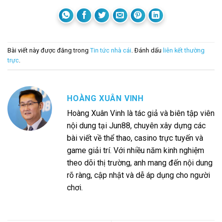
Bài viết này được đăng trong
Tin tức nhà cái
. Đánh dấu
liên kết thường
trực
.
HOÀNG XUÂN VINH
Hoàng Xuân Vinh là tác giả và biên tập viên
nội dung tại Jun88, chuyên xây dựng các
bài viết về thể thao, casino trực tuyến và
game giải trí. Với nhiều năm kinh nghiệm
theo dõi thị trường, anh mang đến nội dung
rõ ràng, cập nhật và dễ áp dụng cho người
chơi.