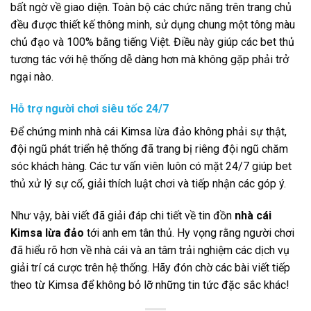
bất ngờ về giao diện. Toàn bộ các chức năng trên trang chủ
đều được thiết kế thông minh, sử dụng chung một tông màu
chủ đạo và 100% bằng tiếng Việt. Điều này giúp các bet thủ
tương tác với hệ thống dễ dàng hơn mà không gặp phải trở
ngại nào.
Hỗ trợ người chơi siêu tốc 24/7
Để chứng minh nhà cái Kimsa lừa đảo không phải sự thật,
đội ngũ phát triển hệ thống đã trang bị riêng đội ngũ chăm
sóc khách hàng. Các tư vấn viên luôn có mặt 24/7 giúp bet
thủ xử lý sự cố, giải thích luật chơi và tiếp nhận các góp ý.
Như vậy, bài viết đã giải đáp chi tiết về tin đồn
nhà cái
Kimsa lừa đảo
tới anh em tân thủ. Hy vọng rằng người chơi
đã hiểu rõ hơn về nhà cái và an tâm trải nghiệm các dịch vụ
giải trí cá cược trên hệ thống. Hãy đón chờ các bài viết tiếp
theo từ Kimsa để không bỏ lỡ những tin tức đặc sắc khác!