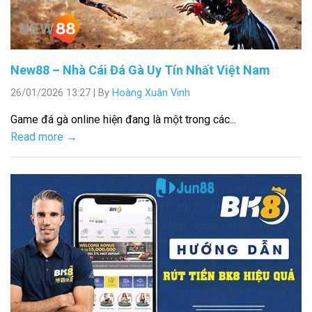
New88 – Nhà Cái Đá Gà Uy Tín Nhất Việt Nam
26/01/2026 13:27
|
By
Hoàng Xuân Vinh
Game đá gà online hiện đang là một trong các...
Read more →