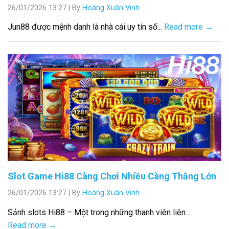
26/01/2026 13:27
|
By
Hoàng Xuân Vinh
Jun88 được mệnh danh là nhà cái uy tín số...
Read more →
Slot Game Hi88 Càng Chơi Nhiều Càng Thắng Lớn
26/01/2026 13:27
|
By
Hoàng Xuân Vinh
Sảnh slots Hi88 – Một trong những thanh viên liên...
Read more →