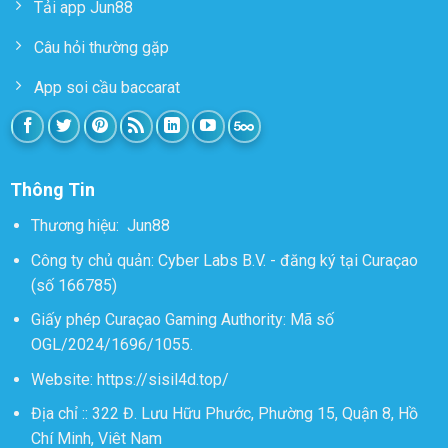
Tải app Jun88
Câu hỏi thường gặp
App soi cầu baccarat
Thông Tin
Thương hiệu:
Jun88
Công ty chủ quản: Cyber Labs B.V. - đăng ký tại Curaçao
(số 166785)
Giấy phép Curaçao Gaming Authority: Mã số
OGL/2024/1696/1055.
Website:
https://sisil4d.top/
Địa chỉ ::
322 Đ. Lưu Hữu Phước, Phường 15, Quận 8, Hồ
Chí Minh, Viêt Nam