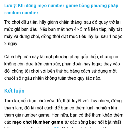
Lưu ý: Khi dùng mẹo number game bằng phương pháp
random number
Trò chơi đầu tiên, hãy giành chiến thắng, sau đó quay trở lại
mức giá ban đầu. Nếu bạn mất hơn 4> 5 mã liên tiếp, hãy tắt
máy và dừng chơi, đồng thời đặt mục tiêu lấy lại sau 1 hoặc
2 ngày.
Cách tiếp cận này là một phương pháp gấp thếp, nhưng nó
không còn dựa trên cảm xúc, phán đoán hay logic; thay vào
đó, chúng tôi chơi với bên thứ ba bằng cách sử dụng một
chuỗi số ngẫu nhiên không tuân theo quy tắc nào.
Kết luận
Tóm lại, nếu bạn chơi vừa đủ, thật tuyệt vời. Tuy nhiên, đừng
tham lam, đó là một cách để bạn có thêm kinh nghiệm khi
tham gia number game. Hơn nữa, bạn có thể tham khảo thêm
các
mẹo chơi Number game
từ các sòng bạc nổi bật nhất