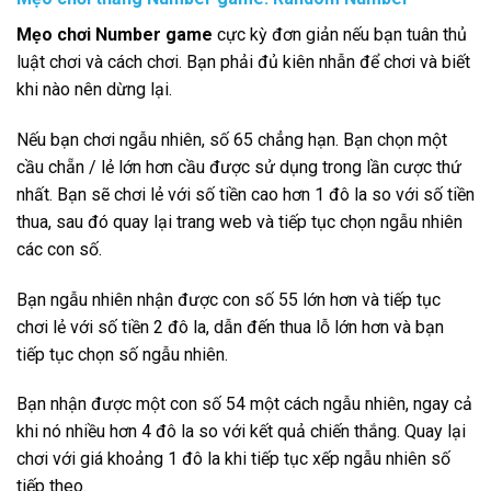
Mẹo chơi Number game
cực kỳ đơn giản nếu bạn tuân thủ
luật chơi và cách chơi. Bạn phải đủ kiên nhẫn để chơi và biết
khi nào nên dừng lại.
Nếu bạn chơi ngẫu nhiên, số 65 chẳng hạn. Bạn chọn một
cầu chẵn / lẻ lớn hơn cầu được sử dụng trong lần cược thứ
nhất. Bạn sẽ chơi lẻ với số tiền cao hơn 1 đô la so với số tiền
thua, sau đó quay lại trang web và tiếp tục chọn ngẫu nhiên
các con số.
Bạn ngẫu nhiên nhận được con số 55 lớn hơn và tiếp tục
chơi lẻ với số tiền 2 đô la, dẫn đến thua lỗ lớn hơn và bạn
tiếp tục chọn số ngẫu nhiên.
Bạn nhận được một con số 54 một cách ngẫu nhiên, ngay cả
khi nó nhiều hơn 4 đô la so với kết quả chiến thắng. Quay lại
chơi với giá khoảng 1 đô la khi tiếp tục xếp ngẫu nhiên số
tiếp theo.