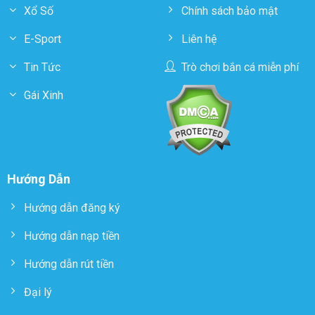
Xổ Số
Chính sách bảo mật
E-Sport
Liên hệ
Tin Tức
Trò chơi bắn cá miễn phí
Gái Xinh
Hướng Dẫn
Hướng dẫn đăng ký
Hướng dẫn nạp tiền
Hướng dẫn rút tiền
Đại lý