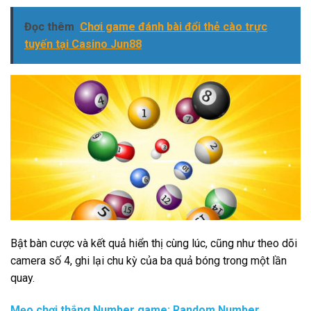
Đọc thêm
Chơi game đánh bài đổi thẻ cào trực
tuyến tại Casino Jun88
Bật bàn cược và kết quả hiển thị cùng lúc, cũng như theo dõi
camera số 4, ghi lại chu kỳ của ba quả bóng trong một lần
quay.
Mẹo chơi thắng Number game: Random Number