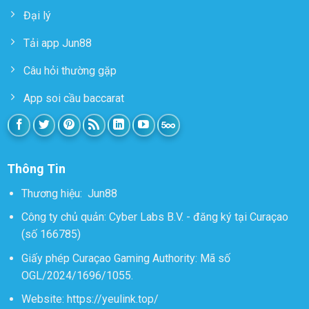
Đại lý
Tải app Jun88
Câu hỏi thường gặp
App soi cầu baccarat
Thông Tin
Thương hiệu:
Jun88
Công ty chủ quản: Cyber Labs B.V. - đăng ký tại Curaçao
(số 166785)
Giấy phép Curaçao Gaming Authority: Mã số
OGL/2024/1696/1055.
Website:
https://yeulink.top/