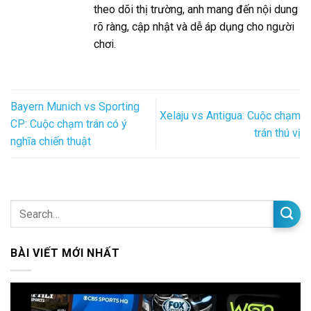
theo dõi thị trường, anh mang đến nội dung
rõ ràng, cập nhật và dễ áp dụng cho người
chơi.
Bayern Munich vs Sporting
Xelaju vs Antigua: Cuộc chạm
CP: Cuộc chạm trán có ý
trán thú vị
nghĩa chiến thuật
BÀI VIẾT MỚI NHẤT