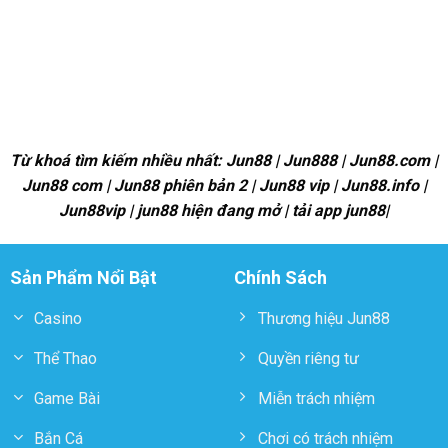
Từ khoá tìm kiếm nhiều nhất: Jun88 | Jun888 | Jun88.com |
Jun88 com | Jun88 phiên bản 2 | Jun88 vip | Jun88.info |
Jun88vip | jun88 hiện đang mở | tải app jun88|
Sản Phẩm Nổi Bật
Chính Sách
Casino
Thương hiệu Jun88
Thể Thao
Quyền riêng tư
Game Bài
Miễn trách nhiệm
Bắn Cá
Chơi có trách nhiệm