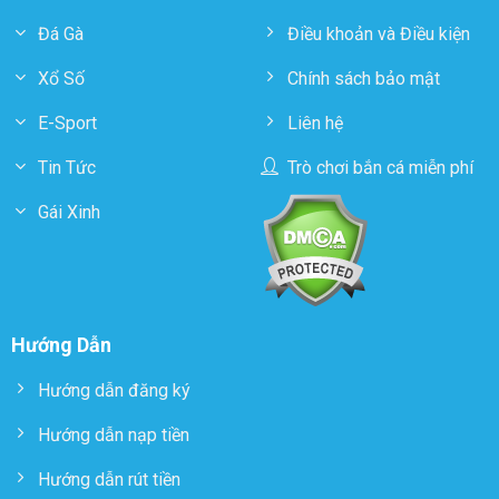
Đá Gà
Điều khoản và Điều kiện
Xổ Số
Chính sách bảo mật
E-Sport
Liên hệ
Tin Tức
Trò chơi bắn cá miễn phí
Gái Xinh
Hướng Dẫn
Hướng dẫn đăng ký
Hướng dẫn nạp tiền
Hướng dẫn rút tiền