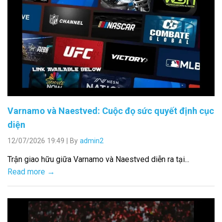
Varnamo và Naestved: Cuộc đọ sức quyết định cục
diện
12/07/2026 19:49
|
By
admin2
Trận giao hữu giữa Varnamo và Naestved diễn ra tại...
Read more →