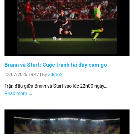
Brann và Start: Cuộc tranh tài đầy cam go
12/07/2026 19:47
|
By
admin2
Trận đấu giữa Brann và Start vào lúc 22h00 ngày...
Read more →