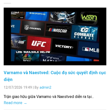
Varnamo và Naestved: Cuộc đọ sức quyết định cục
diện
12/07/2026 19:49
|
By
admin2
Trận giao hữu giữa Varnamo và Naestved diễn ra tại...
Read more →