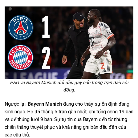
PSG và Bayern Munich đối đầu gay cấn trong trận đấu sôi
động.
Ngược lại,
Bayern Munich
đang cho thấy sự ổn định đáng
kinh ngạc. Họ đã thắng 5 trận gần nhất, ghi tổng cộng 19 bàn
và để thủng lưới 9 bàn. Sự tự tin của Bayern đến từ những
chiến thắng thuyết phục và khả năng ghi bàn đều đặn của
các cầu thủ.