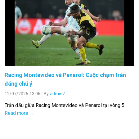
Racing Montevideo và Penarol: Cuộc chạm trán
đáng chú ý
12/07/2026 13:06
|
By
admin2
Trận đấu giữa Racing Montevideo và Penarol tại vòng 5...
Read more →