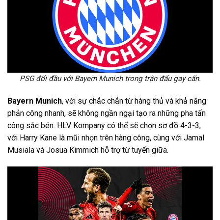
PSG đối đầu với Bayern Munich trong trận đấu gay cấn.
Bayern Munich
, với sự chắc chắn từ hàng thủ và khả năng
phản công nhanh, sẽ không ngần ngại tạo ra những pha tấn
công sắc bén. HLV Kompany có thể sẽ chọn sơ đồ 4-3-3,
với Harry Kane là mũi nhọn trên hàng công, cùng với Jamal
Musiala và Josua Kimmich hỗ trợ từ tuyến giữa.