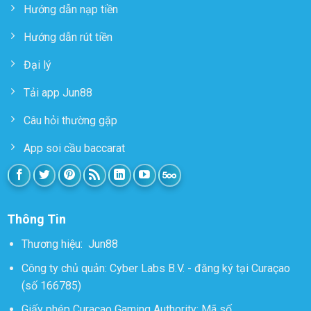
Hướng dẫn nạp tiền
Hướng dẫn rút tiền
Đại lý
Tải app Jun88
Câu hỏi thường gặp
App soi cầu baccarat
Thông Tin
Thương hiệu:
Jun88
Công ty chủ quản: Cyber Labs B.V. - đăng ký tại Curaçao
(số 166785)
Giấy phép Curaçao Gaming Authority: Mã số