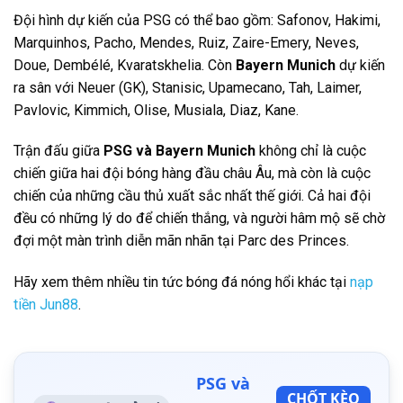
Đội hình dự kiến của PSG có thể bao gồm: Safonov, Hakimi,
Marquinhos, Pacho, Mendes, Ruiz, Zaire-Emery, Neves,
Doue, Dembélé, Kvaratskhelia. Còn
Bayern Munich
dự kiến
ra sân với Neuer (GK), Stanisic, Upamecano, Tah, Laimer,
Pavlovic, Kimmich, Olise, Musiala, Diaz, Kane.
Trận đấu giữa
PSG và Bayern Munich
không chỉ là cuộc
chiến giữa hai đội bóng hàng đầu châu Âu, mà còn là cuộc
chiến của những cầu thủ xuất sắc nhất thế giới. Cả hai đội
đều có những lý do để chiến thắng, và người hâm mộ sẽ chờ
đợi một màn trình diễn mãn nhãn tại Parc des Princes.
Hãy xem thêm nhiều tin tức bóng đá nóng hổi khác tại
nạp
tiền Jun88
.
PSG và
CHỐT KÈO