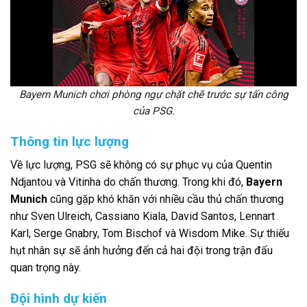
Bayern Munich chơi phòng ngự chặt chẽ trước sự tấn công
của PSG.
Thông tin lực lượng
Về lực lượng, PSG sẽ không có sự phục vụ của Quentin
Ndjantou và Vitinha do chấn thương. Trong khi đó,
Bayern
Munich
cũng gặp khó khăn với nhiều cầu thủ chấn thương
như Sven Ulreich, Cassiano Kiala, David Santos, Lennart
Karl, Serge Gnabry, Tom Bischof và Wisdom Mike. Sự thiếu
hụt nhân sự sẽ ảnh hưởng đến cả hai đội trong trận đấu
quan trọng này.
Đội hình dự kiến