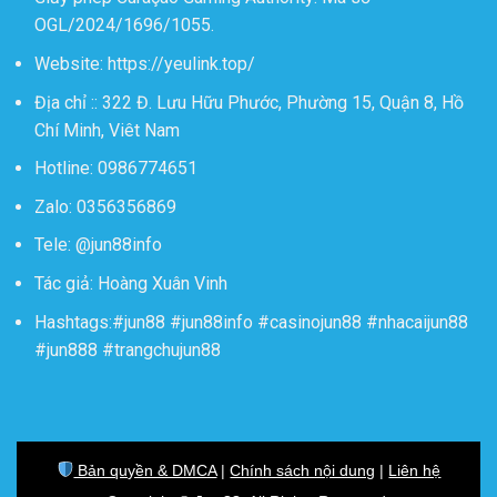
OGL/2024/1696/1055.
Website:
https://yeulink.top/
Địa chỉ ::
322 Đ. Lưu Hữu Phước, Phường 15, Quận 8, Hồ
Chí Minh, Viêt Nam
Hotline: 0986774651
Zalo: 0356356869
Tele: @jun88info
Tác giả:
Hoàng Xuân Vinh
Hashtags:#jun88 #jun88info #casinojun88 #nhacaijun88
#jun888 #trangchujun88
Bản quyền & DMCA
|
Chính sách nội dung
|
Liên hệ