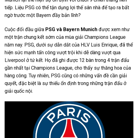
tiếp. Liệu PSG có thể tận dụng lợi thế sân nhà để tạo ra bất
ngờ trước một Bayern đầy bản lĩnh?
Cuộc đối đầu giữa
PSG và Bayern Munich
được xem như
một trận chung kết sớm của mùa giải Champions League
năm nay. PSG, dưới sự dẫn dắt của HLV Luis Enrique, đã thể
hiện sức mạnh tấn công vượt trội khi dễ dàng vượt qua
Liverpool ở tứ kết. Họ đã ghi được 12 bàn trong 4 trận đấu
gần nhất tại Champions League, cho thấy sự thăng hoa của
hàng công. Tuy nhiên, PSG cũng có những vấn đề cần giải
quyết, đặc biệt là sự thiếu ổn định trong những trận đấu ở
giải quốc nội.