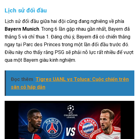
Lịch sử đối đầu
Lịch sử đối đầu giữa hai đội cũng đang nghiêng về phía
Bayern Munich
. Trong 6 lần gặp nhau gần nhất, Bayern đã
thắng 5 và chỉ thua 1. Đáng chú ý, Bayern đã có chiến thắng
ngay tại Parc des Princes trong một lần đối đầu trước đó.
Điều này cho thấy rằng PSG sẽ phải nỗ lực rất nhiều để vượt
qua một Bayern giàu kinh nghiệm.
Đọc thêm
Tigres UANL vs Toluca: Cuộc chiến trên
sân cỏ hấp dẫn