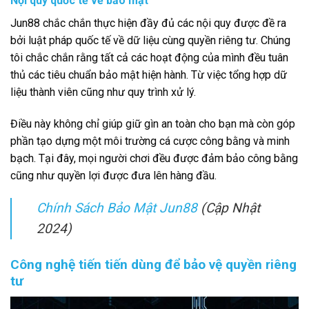
Nội quy quốc tế về bảo mật
Jun88 chắc chắn thực hiện đầy đủ các nội quy được đề ra
bởi luật pháp quốc tế về dữ liệu cùng quyền riêng tư. Chúng
tôi chắc chắn rằng tất cả các hoạt động của mình đều tuân
thủ các tiêu chuẩn bảo mật hiện hành. Từ việc tổng hợp dữ
liệu thành viên cũng như quy trình xử lý.
Điều này không chỉ giúp giữ gìn an toàn cho bạn mà còn góp
phần tạo dựng một môi trường cá cược công bằng và minh
bạch. Tại đây, mọi người chơi đều được đảm bảo công bằng
cũng như quyền lợi được đưa lên hàng đầu.
Chính Sách Bảo Mật Jun88
(Cập Nhật
2024)
Công nghệ tiến tiến dùng để bảo vệ quyền riêng
tư