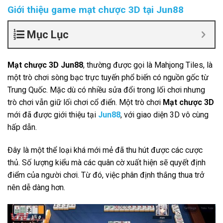
Giới thiệu game mạt chược 3D tại Jun88
Mục Lục
Mạt chược 3D Jun88
, thường được gọi là Mahjong Tiles, là
một trò chơi sòng bạc trực tuyến phổ biến có nguồn gốc từ
Trung Quốc. Mặc dù có nhiều sửa đổi trong lối chơi nhưng
trò chơi vẫn giữ lối chơi cổ điển. Một trò chơi
Mạt chược 3D
mới đã được giới thiệu tại
Jun88
, với giao diện 3D vô cùng
hấp dẫn.
Đây là một thể loại khá mới mẻ đã thu hút được các cược
thủ. Số lượng kiểu mà các quân cờ xuất hiện sẽ quyết định
điểm của người chơi. Từ đó, việc phân định thắng thua trở
nên dễ dàng hơn.