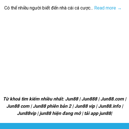
Có thể nhiều người biết đến nhà cái cá cược...
Read more →
Từ khoá tìm kiếm nhiều nhất: Jun88 | Jun888 | Jun88.com |
Jun88 com | Jun88 phiên bản 2 | Jun88 vip | Jun88.info |
Jun88vip | jun88 hiện đang mở | tải app jun88|