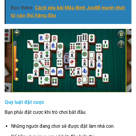
Đọc thêm
Cách xếp bài Mậu Binh Jun88 mạnh nhất
từ cao thủ hàng đầu
Quy luật đặt cược
Bạn phải đặt cược khi trò chơi bắt đầu:
Những người đang chơi sẽ được đặt làm nhà con.