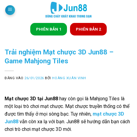
Bỏ
qua
nội
dung
PHIÊN BẢN 1
PHIÊN BẢN 2
Trải nghiệm Mạt chược 3D Jun88 –
Game Mahjong Tiles
ĐĂNG VÀO
26/01/2026
BỞI
HOÀNG XUÂN VINH
Mạt chược 3D tại Jun88
hay còn gọi là Mahjong Tiles là
một loại trò chơi mạt chược. Mạt chược truyền thống có thể
được tìm thấy ở mọi sòng bạc. Tuy nhiên,
mạt chược 3D
Jun88
vẫn còn xa lạ với bạn. Jun88 sẽ hướng dẫn bạn cách
chơi trò chơi mạt chược 3D mới.