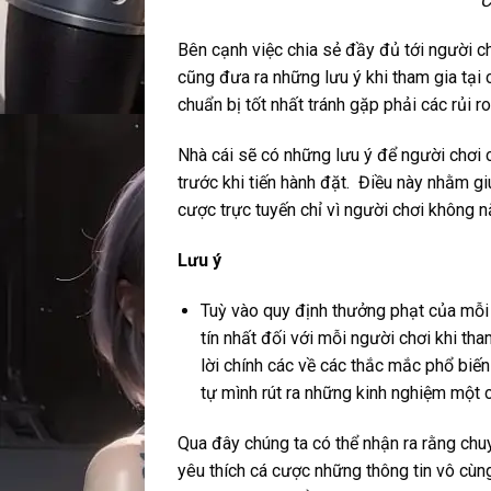
C
Bên cạnh việc chia sẻ đầy đủ tới người ch
cũng đưa ra những lưu ý khi tham gia tại
chuẩn bị tốt nhất tránh gặp phải các rủi ro
Nhà cái sẽ có những lưu ý để người chơi 
trước khi tiến hành đặt. Điều này nhằm gi
cược trực tuyến chỉ vì người chơi không n
Lưu ý
Tuỳ vào quy định thưởng phạt của mỗi
tín nhất đối với mỗi người chơi khi tha
lời chính các về các thắc mắc phổ biế
tự mình rút ra những kinh nghiệm một c
Qua đây chúng ta có thể nhận ra rằng ch
yêu thích cá cược những thông tin vô cùn