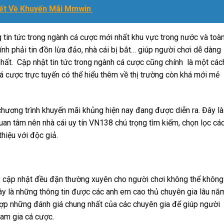
iết Về Khuyến Mãi Mmwin
 tin tức trong ngành cá cược mới nhất khu vực trong nước và toà
ính phải tin đồn lừa đảo, nhà cái bị bắt… giúp người chơi dễ dàng
nhất. Cập nhật tin tức trong ngành cá cược cũng chính là một các
á cược trực tuyến có thể hiểu thêm về thị trường còn khá mới mẻ
 chương trình khuyến mãi khủng hiện nay đang được diễn ra. Đây là
uan tâm nên nhà cái uy tín VN138 chú trọng tìm kiếm, chọn lọc cá
thiệu với độc giả.
 cập nhật đều đặn thường xuyên cho người chơi không thể không
Đây là những thông tin được các anh em cao thủ chuyên gia lâu nă
p hợp những đánh giá chung nhất của các chuyên gia để giúp người
ham gia cá cược.