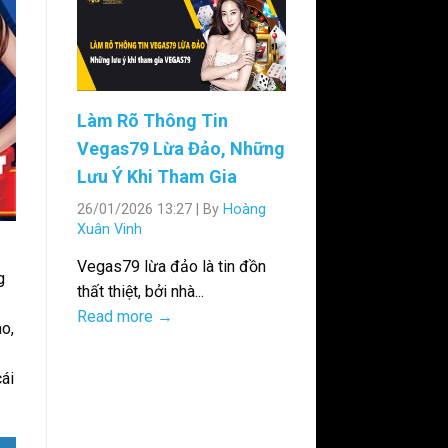
Làm Rõ Thông Tin
Vegas79 Lừa Đảo, Những
Lưu Ý Khi Tham Gia
26/01/2026 13:27
|
By
Hoàng
Xuân Vinh
Vegas79 lừa đảo là tin đồn
g
thất thiệt, bởi nhà...
Read more →
ao,
ái