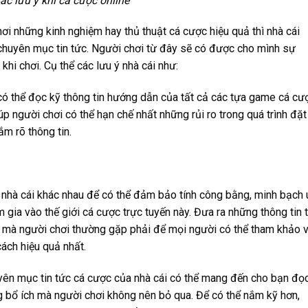
ác lưu ý khi cá cược online
ơi những kinh nghiệm hay thủ thuật cá cược hiệu quả thì nhà cái
 chuyên mục tin tức. Người chơi từ đây sẽ có được cho mình sự
 khi chơi. Cụ thể các lưu ý nhà cái như:
có thể đọc kỹ thông tin hướng dẫn của tất cả các tựa game cá cư
úp người chơi có thể hạn chế nhất những rủi ro trong quá trình đặt
ắm rõ thông tin.
 nhà cái khác nhau để có thể đảm bảo tính công bằng, minh bạch 
m gia vào thế giới cá cược trực tuyến này. Đưa ra những thông tin 
n mà người chơi thường gặp phải để mọi người có thể tham khảo 
ách hiệu quả nhất.
uyên mục tin tức cá cược của nhà cái có thể mang đến cho bạn đọ
g bổ ích mà người chơi không nên bỏ qua. Để có thể nắm kỹ hơn,