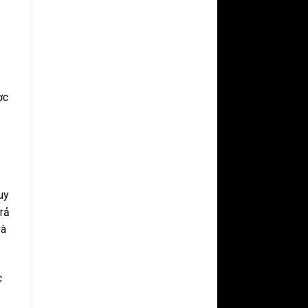
ợc
uy
trả
và
c