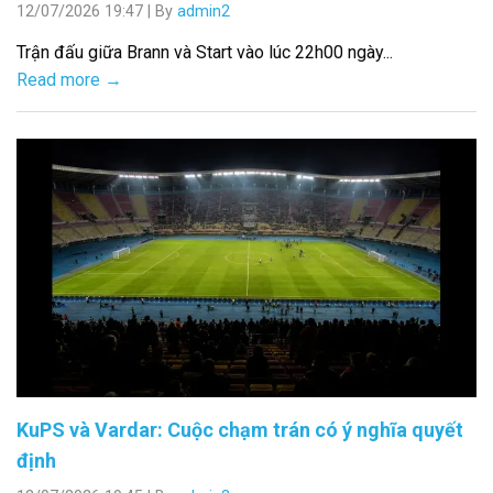
12/07/2026 19:47
|
By
admin2
Trận đấu giữa Brann và Start vào lúc 22h00 ngày...
Read more →
KuPS và Vardar: Cuộc chạm trán có ý nghĩa quyết
định