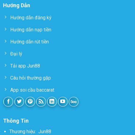
Hướng Dẫn
Hướng dẫn đăng ký
Hướng dẫn nạp tiền
Hướng dẫn rút tiền
Đại lý
Tải app Jun88
Câu hỏi thường gặp
App soi cầu baccarat
Thông Tin
Thương hiệu:
Jun88