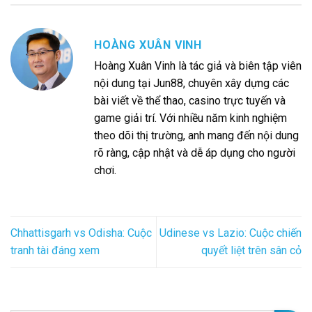
HOÀNG XUÂN VINH
Hoàng Xuân Vinh là tác giả và biên tập viên
nội dung tại Jun88, chuyên xây dựng các
bài viết về thể thao, casino trực tuyến và
game giải trí. Với nhiều năm kinh nghiệm
theo dõi thị trường, anh mang đến nội dung
rõ ràng, cập nhật và dễ áp dụng cho người
chơi.
Chhattisgarh vs Odisha: Cuộc
Udinese vs Lazio: Cuộc chiến
tranh tài đáng xem
quyết liệt trên sân cỏ