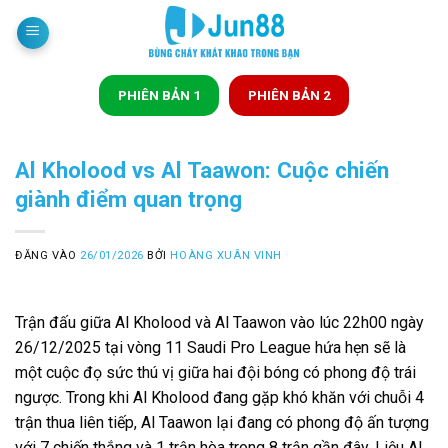
Bỏ
qua
nội
dung
PHIÊN BẢN 1
PHIÊN BẢN 2
Al Kholood vs Al Taawon: Cuộc chiến
giành điểm quan trọng
ĐĂNG VÀO
26/01/2026
BỞI
HOÀNG XUÂN VINH
Trận đấu giữa Al Kholood và Al Taawon vào lúc 22h00 ngày
26/12/2025 tại vòng 11 Saudi Pro League hứa hẹn sẽ là
một cuộc đọ sức thú vị giữa hai đội bóng có phong độ trái
ngược. Trong khi Al Kholood đang gặp khó khăn với chuỗi 4
trận thua liên tiếp, Al Taawon lại đang có phong độ ấn tượng
với 7 chiến thắng và 1 trận hòa trong 8 trận gần đây. Liệu Al