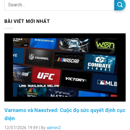
BÀI VIẾT MỚI NHẤT
Varnamo và Naestved: Cuộc đọ sức quyết định cục
diện
12/07/2026 19:49
|
By
admin2