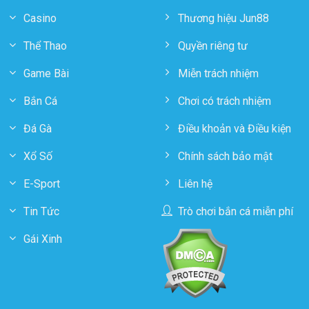
Casino
Thương hiệu Jun88
Thể Thao
Quyền riêng tư
Game Bài
Miễn trách nhiệm
Bắn Cá
Chơi có trách nhiệm
Đá Gà
Điều khoản và Điều kiện
Xổ Số
Chính sách bảo mật
E-Sport
Liên hệ
Tin Tức
Trò chơi bắn cá miễn phí
Gái Xinh