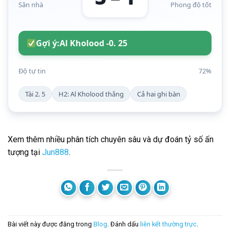
Sân nhà
Phong độ tốt
Gợi ý:
Al Kholood -0. 25
Độ tự tin
72%
Tài 2. 5
H2: Al Kholood thắng
Cả hai ghi bàn
Xem thêm nhiều phân tích chuyên sâu và dự đoán tỷ số ấn
tượng tại
Jun888
.
Bài viết này được đăng trong
Blog
. Đánh dấu
liên kết thường trực
.