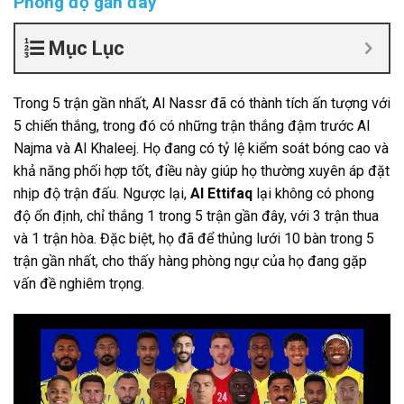
Phong độ gần đây
Mục Lục
Trong 5 trận gần nhất, Al Nassr đã có thành tích ấn tượng với
5 chiến thắng, trong đó có những trận thắng đậm trước Al
Najma và Al Khaleej. Họ đang có tỷ lệ kiểm soát bóng cao và
khả năng phối hợp tốt, điều này giúp họ thường xuyên áp đặt
nhịp độ trận đấu. Ngược lại,
Al Ettifaq
lại không có phong
độ ổn định, chỉ thắng 1 trong 5 trận gần đây, với 3 trận thua
và 1 trận hòa. Đặc biệt, họ đã để thủng lưới 10 bàn trong 5
trận gần nhất, cho thấy hàng phòng ngự của họ đang gặp
vấn đề nghiêm trọng.