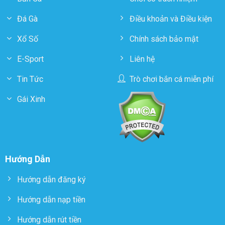
Đá Gà
Điều khoản và Điều kiện
Xổ Số
Chính sách bảo mật
E-Sport
Liên hệ
Tin Tức
Trò chơi bắn cá miễn phí
Gái Xinh
Hướng Dẫn
Hướng dẫn đăng ký
Hướng dẫn nạp tiền
Hướng dẫn rút tiền