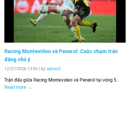
Racing Montevideo và Penarol: Cuộc chạm trán
đáng chú ý
12/07/2026 13:06
|
By
admin2
Trận đấu giữa Racing Montevideo và Penarol tại vòng 5...
Read more →