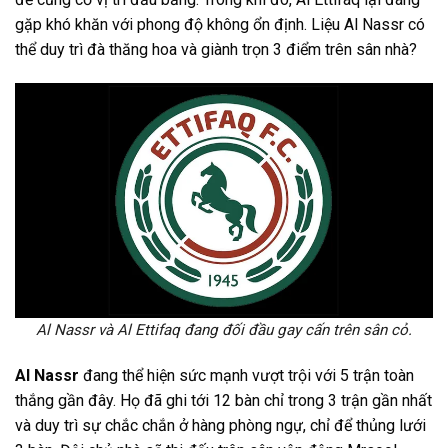
gặp khó khăn với phong độ không ổn định. Liệu Al Nassr có
thể duy trì đà thăng hoa và giành trọn 3 điểm trên sân nhà?
Al Nassr và Al Ettifaq đang đối đầu gay cấn trên sân cỏ.
Al Nassr
đang thể hiện sức mạnh vượt trội với 5 trận toàn
thắng gần đây. Họ đã ghi tới 12 bàn chỉ trong 3 trận gần nhất
và duy trì sự chắc chắn ở hàng phòng ngự, chỉ để thủng lưới