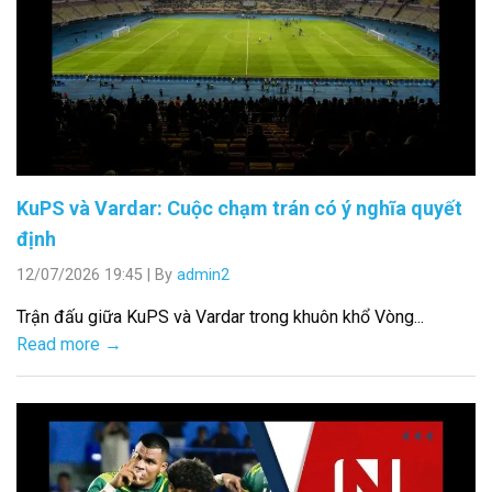
KuPS và Vardar: Cuộc chạm trán có ý nghĩa quyết
định
12/07/2026 19:45
|
By
admin2
Trận đấu giữa KuPS và Vardar trong khuôn khổ Vòng...
Read more →