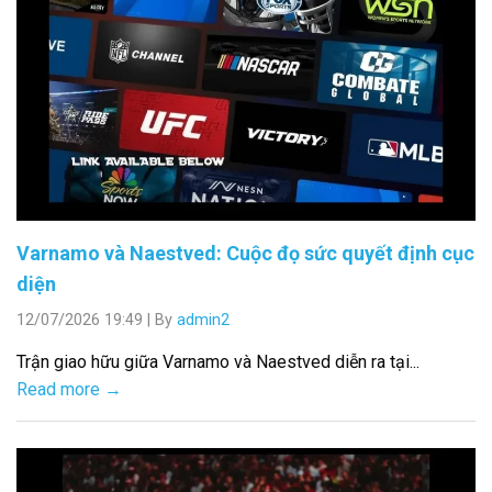
Varnamo và Naestved: Cuộc đọ sức quyết định cục
diện
12/07/2026 19:49
|
By
admin2
Trận giao hữu giữa Varnamo và Naestved diễn ra tại...
Read more →