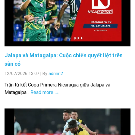
Jalapa và Matagalpa: Cuộc chiến quyết liệt trên
sân cỏ
12/07/2026 13:07
|
By
admin2
Trận tứ kết Copa Primera Nicaragua giữa Jalapa và
Matagalpa...
Read more →