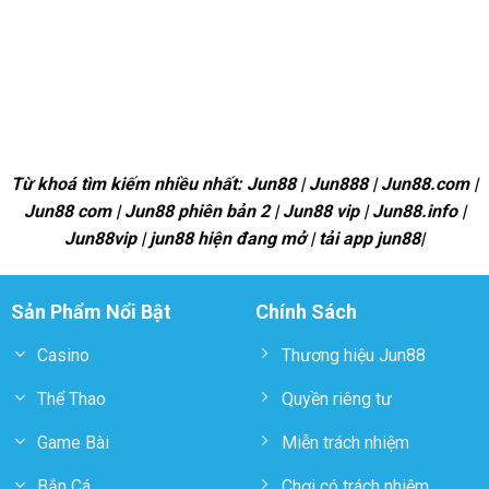
Từ khoá tìm kiếm nhiều nhất: Jun88 | Jun888 | Jun88.com |
Jun88 com | Jun88 phiên bản 2 | Jun88 vip | Jun88.info |
Jun88vip | jun88 hiện đang mở | tải app jun88|
Sản Phẩm Nổi Bật
Chính Sách
Casino
Thương hiệu Jun88
Thể Thao
Quyền riêng tư
Game Bài
Miễn trách nhiệm
Bắn Cá
Chơi có trách nhiệm