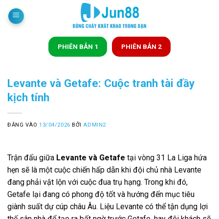
Bỏ
qua
nội
dung
PHIÊN BẢN 1
PHIÊN BẢN 2
Levante và Getafe: Cuộc tranh tài đầy
kịch tính
ĐĂNG VÀO
13/04/2026
BỞI
ADMIN2
Trận đấu giữa
Levante và Getafe
tại vòng 31 La Liga hứa
hẹn sẽ là một cuộc chiến hấp dẫn khi đội chủ nhà Levante
đang phải vật lộn với cuộc đua trụ hạng. Trong khi đó,
Getafe lại đang có phong độ tốt và hướng đến mục tiêu
giành suất dự cúp châu Âu. Liệu Levante có thể tận dụng lợi
thế sân nhà để tạo ra bất ngờ trước Getafe, hay đội khách sẽ