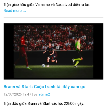
Trận giao hữu giữa Varnamo và Naestved diễn ra tại...
Read more →
Brann và Start: Cuộc tranh tài đầy cam go
12/07/2026 19:47
|
By
admin2
Trận đấu giữa Brann và Start vào lúc 22h00 ngày...