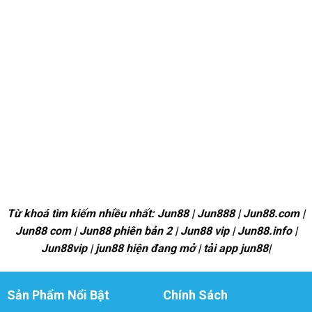
Từ khoá tìm kiếm nhiều nhất: Jun88 | Jun888 | Jun88.com |
Jun88 com | Jun88 phiên bản 2 | Jun88 vip | Jun88.info |
Jun88vip | jun88 hiện đang mở | tải app jun88|
Sản Phẩm Nổi Bật
Chính Sách