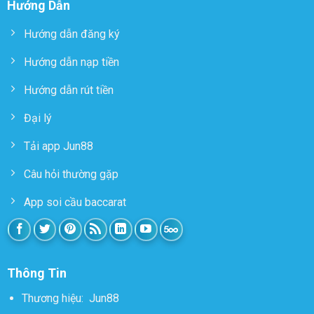
Hướng Dẫn
Hướng dẫn đăng ký
Hướng dẫn nạp tiền
Hướng dẫn rút tiền
Đại lý
Tải app Jun88
Câu hỏi thường gặp
App soi cầu baccarat
Thông Tin
Thương hiệu:
Jun88