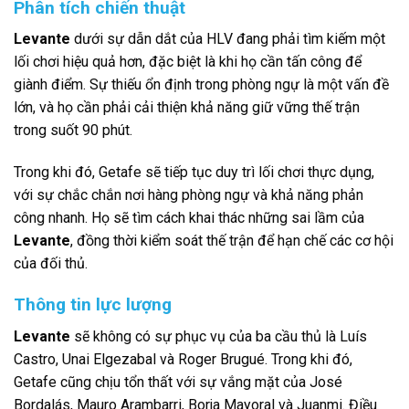
Phân tích chiến thuật
Levante
dưới sự dẫn dắt của HLV đang phải tìm kiếm một
lối chơi hiệu quả hơn, đặc biệt là khi họ cần tấn công để
giành điểm. Sự thiếu ổn định trong phòng ngự là một vấn đề
lớn, và họ cần phải cải thiện khả năng giữ vững thế trận
trong suốt 90 phút.
Trong khi đó, Getafe sẽ tiếp tục duy trì lối chơi thực dụng,
với sự chắc chắn nơi hàng phòng ngự và khả năng phản
công nhanh. Họ sẽ tìm cách khai thác những sai lầm của
Levante
, đồng thời kiểm soát thế trận để hạn chế các cơ hội
của đối thủ.
Thông tin lực lượng
Levante
sẽ không có sự phục vụ của ba cầu thủ là Luís
Castro, Unai Elgezabal và Roger Brugué. Trong khi đó,
Getafe cũng chịu tổn thất với sự vắng mặt của José
Bordalás, Mauro Arambarri, Borja Mayoral và Juanmi. Điều