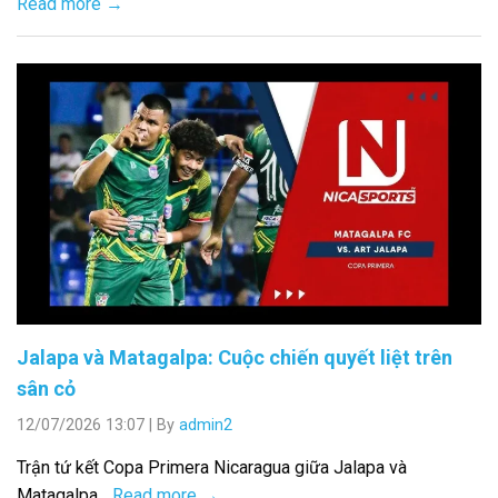
Read more →
Jalapa và Matagalpa: Cuộc chiến quyết liệt trên
sân cỏ
12/07/2026 13:07
|
By
admin2
Trận tứ kết Copa Primera Nicaragua giữa Jalapa và
Matagalpa...
Read more →