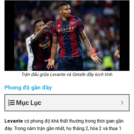
Trận đấu giữa Levante và Getafe đầy kịch tính.
Phong độ gần đây
Mục Lục
Levante
có phong độ khá thất thường trong thời gian gần
đây. Trong năm trận gần nhất, họ thắng 2, hòa 2 và thua 1.