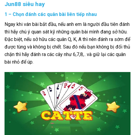
Jun88 siêu hay
1 – Chọn đánh các quân bài liên tiếp nhau
Ngay khi ván bài bắt đầu, nếu anh em là người đầu tiên đánh
thì hãy chú ý quan sát kỹ những quân bài mình đang sở hữu.
Đặc biệt, nếu sở hữu các quân Q, K, A thì nên đánh ra sớm để
được tùng và không bị chết. Sau đó nếu bạn không bị đối thủ
chặn thì hãy đánh ra các cây như 6,7,8,.. và giữ lại các quân
bài nhỏ để úp.