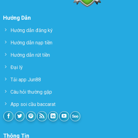
Hướng Dẫn
Hướng dẫn đăng ký
Hướng dẫn nạp tiền
Hướng dẫn rút tiền
Đại lý
Tải app Jun88
Câu hỏi thường gặp
App soi cầu baccarat
Thông Tin