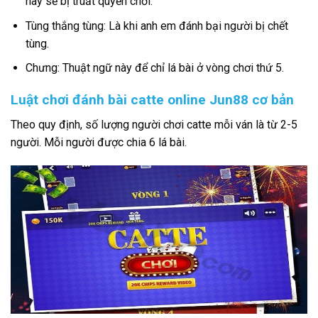
này sẽ bị truất quyền chơi.
Tùng thắng tùng: Là khi anh em đánh bại người bị chết
tùng.
Chưng: Thuật ngữ này để chỉ lá bài ở vòng chơi thứ 5.
Luật chơi đánh bài catte online Jun88 cơ bản
Theo quy định, số lượng người chơi catte mỗi ván là từ 2-5
người. Mỗi người được chia 6 lá bài.