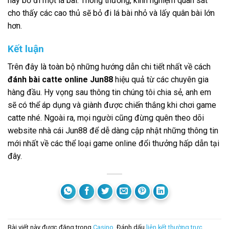
hay bỏ đi một lá bài. Thông thường, kinh nghiệm quan sát
cho thấy các cao thủ sẽ bỏ đi lá bài nhỏ và lấy quân bài lớn
hơn.
Kết luận
Trên đây là toàn bộ những hướng dẫn chi tiết nhất về cách
đánh bài catte online Jun88
hiệu quả từ các chuyên gia
hàng đầu. Hy vọng sau thông tin chúng tôi chia sẻ, anh em
sẽ có thể áp dụng và giành được chiến thắng khi chơi game
catte nhé. Ngoài ra, mọi người cũng đừng quên theo dõi
website nhà cái Jun88 để dễ dàng cập nhật những thông tin
mới nhất về các thể loại game online đổi thưởng hấp dẫn tại
đây.
Bài viết này được đăng trong
Casino
. Đánh dấu
liên kết thường trực
.