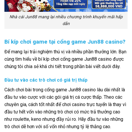
Nhà cái Jun88 mang lại nhiều chương trình khuyến mãi hấp
dẫn
Bí kíp chơi game tại cổng game Jun88 casino?
Để mang lại trải nghiệm thú vị và nhiều phần thưởng lớn. Bạn
cùng tìm hiểu về bí kíp chơi cổng game Jun88 casino được
chúng tôi chia sẻ khá chi tiết trong phần bài viết dưới đây.
Đầu tư vào các trò chơi có giá trị thấp
Cách chơi bài trong cổng game Jun88 casino lâu dài nhất là
đầu tư vào cược với các gói giá trị cá cược thấp. Theo các
chuyên gia, cách tốt nhất để chơi casino trực tuyến là thay vì
đầu tư hết vốn vào những trò chơi có mức trả thưởng cao
như roulette, keno nhưng đầy rủi ro. Hãy đầu tư vào những
trò chơi dễ hơn với số vốn nhỏ nhưng tỷ lệ thắng cao.