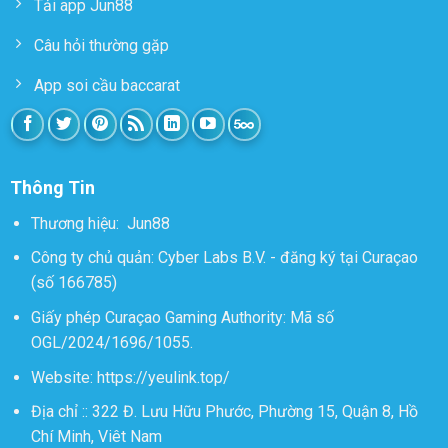
Tải app Jun88
Câu hỏi thường gặp
App soi cầu baccarat
Thông Tin
Thương hiệu:
Jun88
Công ty chủ quản: Cyber Labs B.V. - đăng ký tại Curaçao
(số 166785)
Giấy phép Curaçao Gaming Authority: Mã số
OGL/2024/1696/1055.
Website:
https://yeulink.top/
Địa chỉ ::
322 Đ. Lưu Hữu Phước, Phường 15, Quận 8, Hồ
Chí Minh, Viêt Nam