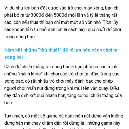
Ví dụ như khi bạn đặt cược vào trò chơi máy xèng, bạn chỉ
phải bỏ ra từ 3000đ đến 5000đ mỗi lần và tỷ lệ thắng rất
cao, còn nếu thua thì bạn chỉ mất một số vốn nhỏ. Tích lũy
các khoản tiền từ nhỏ đến lớn là cách hiệu quả nhất để chơi
trong sòng bạc.
Nắm bắt những “thủ thuật” để tối ưu hóa cách chơi tại
sòng bài
Cách để chiến thắng tại sòng bài là bạn phải có cho mình
những “mánh khóe” khi chơi các trò chơi tại đây. Trong các
sòng bạc, có rất nhiều trò chơi máy đánh bạc cho phép
người chơi nhấn nút dừng trong khi mũi tên vẫn quay. Điều
này dẫn đến kết quả nhanh hơn, tăng cơ hội chiến thắng của
bạn.
Tuy nhiên, có một số game dù bạn nhấn nút dừng vẫn không
dừng hẳn mà chạy chậm dần rồi dừng lại, những game này