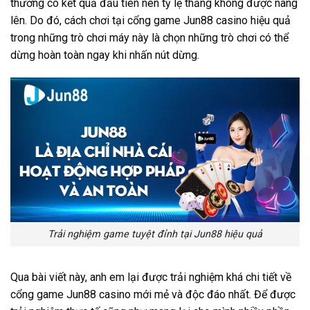
thường có kết quả đầu tiên nên tỷ lệ thắng không được nâng
lên. Do đó, cách chơi tại cổng game Jun88 casino hiệu quả
trong những trò chơi máy này là chọn những trò chơi có thể
dừng hoàn toàn ngay khi nhấn nút dừng.
Trải nghiệm game tuyệt đỉnh tại Jun88 hiệu quả
Qua bài viết này, anh em lại được trải nghiệm khá chi tiết về
cổng game Jun88 casino mới mẻ và độc đáo nhất. Để được