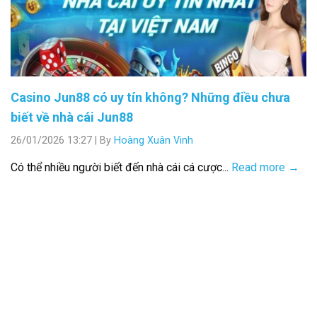
Casino Jun88 có uy tín không? Những điều chưa
biết về nhà cái Jun88
26/01/2026 13:27
|
By
Hoàng Xuân Vinh
Có thể nhiều người biết đến nhà cái cá cược...
Read more →