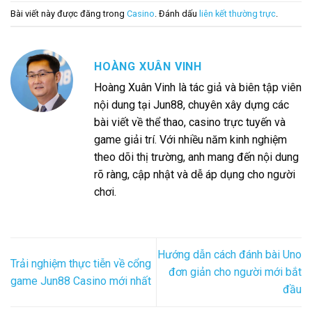
Bài viết này được đăng trong
Casino
. Đánh dấu
liên kết thường trực
.
HOÀNG XUÂN VINH
Hoàng Xuân Vinh là tác giả và biên tập viên
nội dung tại Jun88, chuyên xây dựng các
bài viết về thể thao, casino trực tuyến và
game giải trí. Với nhiều năm kinh nghiệm
theo dõi thị trường, anh mang đến nội dung
rõ ràng, cập nhật và dễ áp dụng cho người
chơi.
Hướng dẫn cách đánh bài Uno
Trải nghiệm thực tiễn về cổng
đơn giản cho người mới bắt
game Jun88 Casino mới nhất
đầu