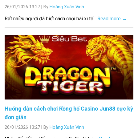
26/01/2026 13:27
|
By
Hoàng Xuân Vinh
Rất nhiều người đã biết cách chơi bài xì tố...
Read more →
Hướng dẫn cách chơi Rồng hổ Casino Jun88 cực kỳ
đơn giản
26/01/2026 13:27
|
By
Hoàng Xuân Vinh