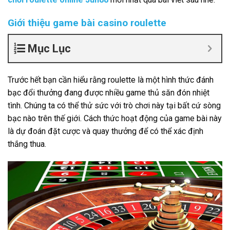
Giới thiệu game bài casino roulette
Mục Lục
Trước hết bạn cần hiểu rằng roulette là một hình thức đánh
bạc đổi thưởng đang được nhiều game thủ săn đón nhiệt
tình. Chúng ta có thể thử sức với trò chơi này tại bất cứ sòng
bạc nào trên thế giới. Cách thức hoạt động của game bài này
là dự đoán đặt cược và quay thưởng để có thể xác định
thắng thua.