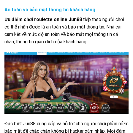
An toàn và bảo mật thông tin khách hàng
Ưu điểm chơi roulette online Jun88
tiếp theo người chơi
có thể nhận được là an toàn và bảo mật thông tin. Nhà cái
cam kết về mức độ an toàn về bảo mật mọi thông tin cá
nhân, thông tin giao dịch của khách hàng.
Đặc biệt Jun88 cung cấp và hỗ trợ cho người chơi phần mềm
bảo mật để chắc chắn không bị hacker xâm nhập. Mọi đàm