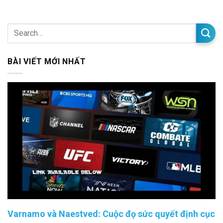
BÀI VIẾT MỚI NHẤT
Varnamo và Naestved: Cuộc đọ sức quyết định cục