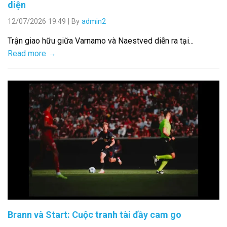
diện
12/07/2026 19:49
|
By
admin2
Trận giao hữu giữa Varnamo và Naestved diễn ra tại...
Read more →
Brann và Start: Cuộc tranh tài đầy cam go