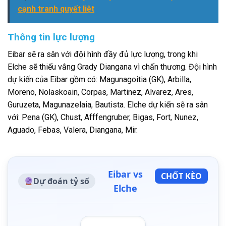
cạnh tranh quyết liệt
Thông tin lực lượng
Eibar sẽ ra sân với đội hình đầy đủ lực lượng, trong khi
Elche sẽ thiếu vắng Grady Diangana vì chấn thương. Đội hình
dự kiến của Eibar gồm có: Magunagoitia (GK), Arbilla,
Moreno, Nolaskoain, Corpas, Martinez, Alvarez, Ares,
Guruzeta, Magunazelaia, Bautista. Elche dự kiến sẽ ra sân
với: Pena (GK), Chust, Afffengruber, Bigas, Fort, Nunez,
Aguado, Febas, Valera, Diangana, Mir.
Eibar vs
CHỐT KÈO
Dự đoán tỷ số
Elche