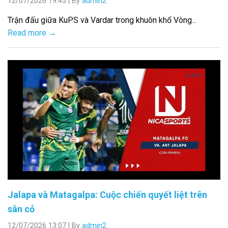
12/07/2026 19:45
|
By
admin2
Trận đấu giữa KuPS và Vardar trong khuôn khổ Vòng...
Read more →
Jalapa và Matagalpa: Cuộc chiến quyết liệt trên
sân cỏ
12/07/2026 13:07
|
By
admin2