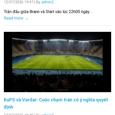
12/07/2026 19:47
|
By
admin2
Trận đấu giữa Brann và Start vào lúc 22h00 ngày...
Read more →
KuPS và Vardar: Cuộc chạm trán có ý nghĩa quyết
định