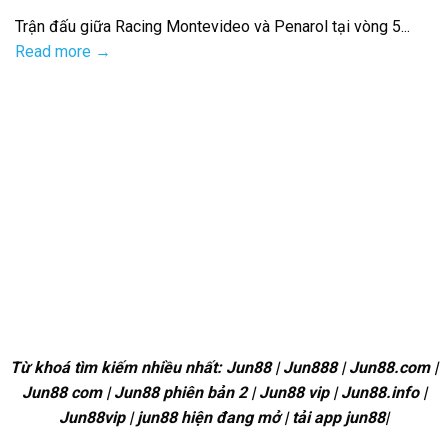
Trận đấu giữa Racing Montevideo và Penarol tại vòng 5...
Read more →
Từ khoá tìm kiếm nhiều nhất: Jun88 | Jun888 | Jun88.com |
Jun88 com | Jun88 phiên bản 2 | Jun88 vip | Jun88.info |
Jun88vip | jun88 hiện đang mở | tải app jun88|