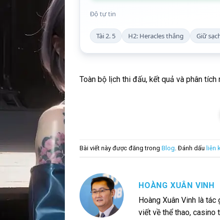
Độ tự tin
Tài 2. 5
H2: Heracles thắng
Giữ sạch
Toàn bộ lịch thi đấu, kết quả và phân tích
Bài viết này được đăng trong
Blog
. Đánh dấu
liên 
HOÀNG XUÂN VINH
Hoàng Xuân Vinh là tác 
viết về thể thao, casino