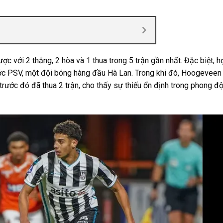
 với 2 thắng, 2 hòa và 1 thua trong 5 trận gần nhất. Đặc biệt, h
rước PSV, một đội bóng hàng đầu Hà Lan. Trong khi đó, Hoogeveen
 trước đó đã thua 2 trận, cho thấy sự thiếu ổn định trong phong đ