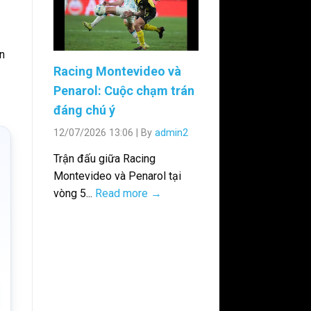
ận
Racing Montevideo và
Penarol: Cuộc chạm trán
đáng chú ý
12/07/2026 13:06
|
By
admin2
Trận đấu giữa Racing
Montevideo và Penarol tại
vòng 5...
Read more →