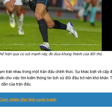
ể hiện qua cú sút mạnh này, đe dọa khung thành của đối thủ.
hạm trán nhau trong một trận đấu chính thức. Sự khác biệt về cấp 
n cho việc tìm kiếm thông tin lịch sử đối đầu trở nên khó khăn. 
 dẫn của trận đấu.
uộc chiến đầy tính cạnh tranh