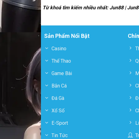
Từ khoá tìm kiếm nhiều nhất: Jun88 | Jun88
Sản Phẩm Nổi Bật
Chí
Casino
T
Thể Thao
Q
Game Bài
M
Bắn Cá
C
Đá Gà
Đ
Xổ Số
C
E-Sport
L
Tin Tức
T