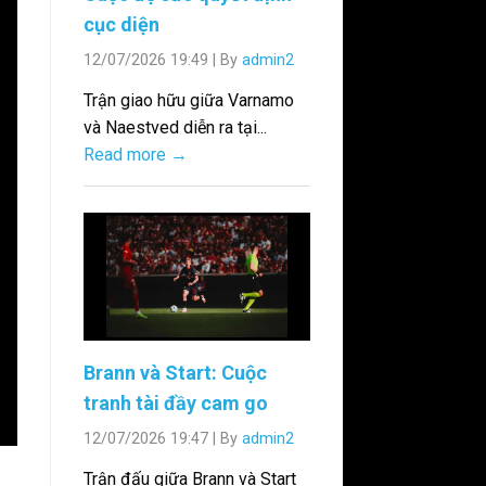
cục diện
12/07/2026 19:49
|
By
admin2
Trận giao hữu giữa Varnamo
và Naestved diễn ra tại...
Read more →
Brann và Start: Cuộc
tranh tài đầy cam go
12/07/2026 19:47
|
By
admin2
Trận đấu giữa Brann và Start