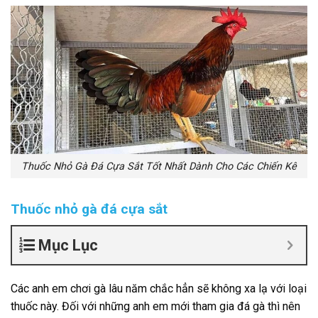
Thuốc Nhỏ Gà Đá Cựa Sắt Tốt Nhất Dành Cho Các Chiến Kê
Thuốc nhỏ gà đá cựa sắt
Mục Lục
Các anh em chơi gà lâu năm chắc hẳn sẽ không xa lạ với loại
thuốc này. Đối với những anh em mới tham gia đá gà thì nên