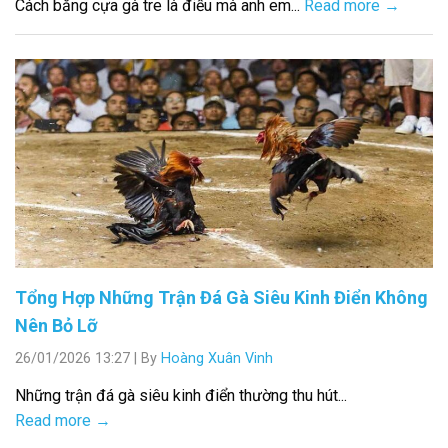
Cách băng cựa gà tre là điều mà anh em...
Read more →
Tổng Hợp Những Trận Đá Gà Siêu Kinh Điển Không
Nên Bỏ Lỡ
26/01/2026 13:27
|
By
Hoàng Xuân Vinh
Những trận đá gà siêu kinh điển thường thu hút...
Read more →