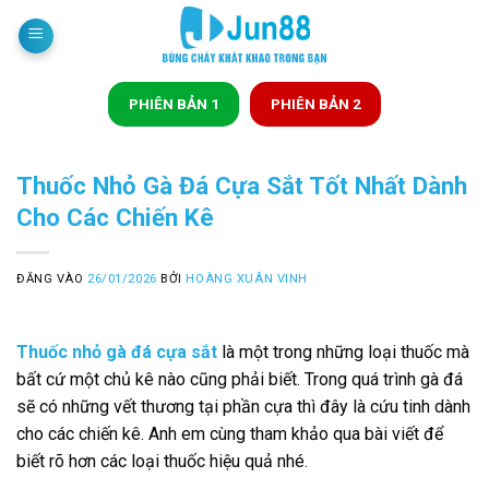
Bỏ
qua
nội
dung
PHIÊN BẢN 1
PHIÊN BẢN 2
Thuốc Nhỏ Gà Đá Cựa Sắt Tốt Nhất Dành
Cho Các Chiến Kê
ĐĂNG VÀO
26/01/2026
BỞI
HOÀNG XUÂN VINH
Thuốc nhỏ gà đá cựa sắt
là một trong những loại thuốc mà
bất cứ một chủ kê nào cũng phải biết. Trong quá trình gà đá
sẽ có những vết thương tại phần cựa thì đây là cứu tinh dành
cho các chiến kê. Anh em cùng tham khảo qua bài viết để
biết rõ hơn các loại thuốc hiệu quả nhé.