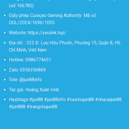
(số 166785)
Giấy phép Curaçao Gaming Authority: Mã số
OGL/2024/1696/1055.
Website:
https://yeulink.top/
Địa chỉ ::
322 Đ. Lưu Hữu Phước, Phường 15, Quận 8, Hồ
Chí Minh, Viêt Nam
Hotline: 0986774651
Zalo: 0356356869
Tele: @jun88info
Tác giả:
Hoàng Xuân Vinh
Hashtags:#jun88 #jun88info #casinojun88 #nhacaijun88
#jun888 #trangchujun88