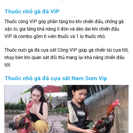
Thuốc nhỏ gà đá VIP
Thuốc công VIP góp phần tăng bo khi chiến đấu, chống gà
sặc ói, gia tăng khả năng lì đòn và dẻo dai khi chiến đấu.
VIP là combo gồm 6 viên thuốc và 1 lọ thuốc nhỏ.
Thuốc nuôi gà đá cựa sắt Công VIP giúp gà chiến tải cựa tốt,
nhạy bén khi quan sát đối thủ mang lại khả năng chiến đấu
tốt.
Thuốc nhỏ gà đá cựa sắt Nam Som Vip