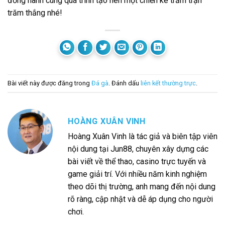
đồng hành cùng quá trình tạo nên một chiến kê trăm trận
trăm thắng nhé!
Bài viết này được đăng trong
Đá gà
. Đánh dấu
liên kết thường trực
.
HOÀNG XUÂN VINH
Hoàng Xuân Vinh là tác giả và biên tập viên
nội dung tại Jun88, chuyên xây dựng các
bài viết về thể thao, casino trực tuyến và
game giải trí. Với nhiều năm kinh nghiệm
theo dõi thị trường, anh mang đến nội dung
rõ ràng, cập nhật và dễ áp dụng cho người
chơi.